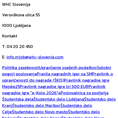
WHC Slovenija
Verovškova ulica 55
1000
Ljubljana
Kontakt
T
:
04 20 20 450
E
:
info.mjob@whc-slovenia.com
Politika zasebnosti
Upravljanje osebnih podatkov
Splošni
pogoji poslovanja
Pravila nagradnih iger na SM
Pravilnik o
upravičenosti do nagrade (ŠKIS)
Pravilnik nagradne igre
Majske25
Pravilnik nagradne igre Izi 500 EUR
Pravilnik
nagradne igre "e-Kolo 2026"
ePoslovalnica za podjetja
Študentska dela
Študentsko delo Ljubljana
Študentsko delo
Kranj
Študentsko delo Maribor
Študentsko delo
Celje
Študentsko delo Novo mesto
Študentsko delo
Kočevje
Študentsko delo Koper
Študentsko delo Nova