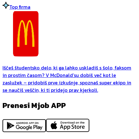
Top firma
Iščeš študentsko delo, ki ga lahko uskladiš s šolo, faksom
in prostim časom? V McDonald’su dobiš več kot le
zaslužek – pridobiš prve izkušnje, spoznaš super ekipo in
se naučiš veščin, ki ti pridejo prav kjerkoli.
Prenesi Mjob APP