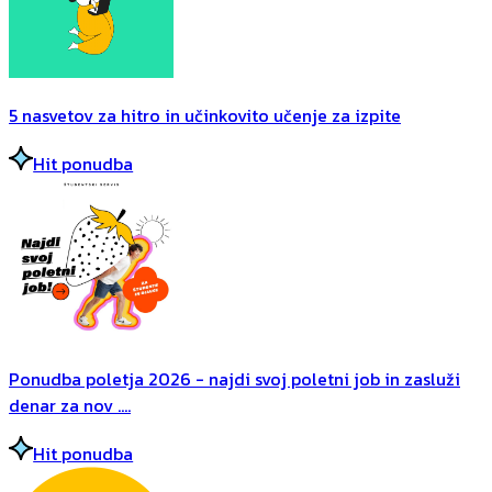
5 nasvetov za hitro in učinkovito učenje za izpite
Hit ponudba
Ponudba poletja 2026 - najdi svoj poletni job in zasluži
denar za nov ....
Hit ponudba