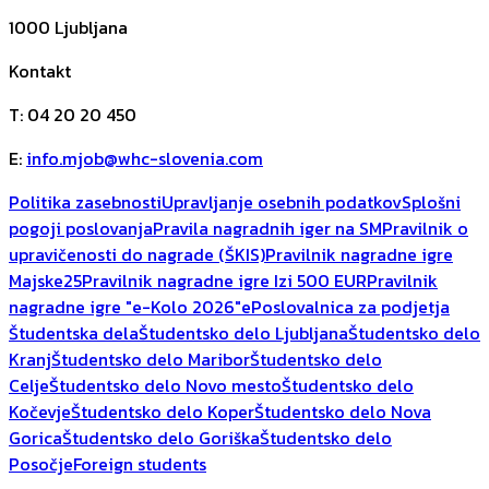
1000
Ljubljana
Kontakt
T
:
04 20 20 450
E
:
info.mjob@whc-slovenia.com
Politika zasebnosti
Upravljanje osebnih podatkov
Splošni
pogoji poslovanja
Pravila nagradnih iger na SM
Pravilnik o
upravičenosti do nagrade (ŠKIS)
Pravilnik nagradne igre
Majske25
Pravilnik nagradne igre Izi 500 EUR
Pravilnik
nagradne igre "e-Kolo 2026"
ePoslovalnica za podjetja
Študentska dela
Študentsko delo Ljubljana
Študentsko delo
Kranj
Študentsko delo Maribor
Študentsko delo
Celje
Študentsko delo Novo mesto
Študentsko delo
Kočevje
Študentsko delo Koper
Študentsko delo Nova
Gorica
Študentsko delo Goriška
Študentsko delo
Posočje
Foreign students