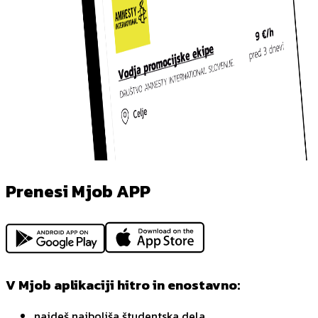
Prenesi Mjob APP
V Mjob aplikaciji hitro in enostavno:
najdeš najboljša študentska dela,