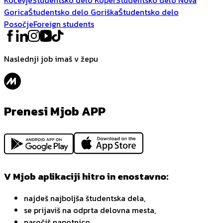
Gorica
Študentsko delo Goriška
Študentsko delo
Posočje
Foreign students
Naslednji job imaš v žepu
Prenesi Mjob APP
V Mjob aplikaciji hitro in enostavno:
najdeš najboljša študentska dela,
se prijaviš na odprta delovna mesta,
naročiš napotnico,