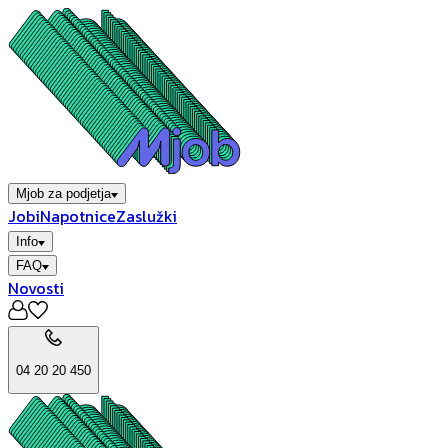
Mjob za podjetja
Jobi
Napotnice
Zaslužki
Info
FAQ
Novosti
04 20 20 450