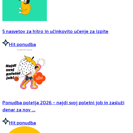
5 nasvetov za hitro in učinkovito učenje za izpite
Hit ponudba
Ponudba poletja 2026 - najdi svoj poletni job in zasluži
denar za nov ....
Hit ponudba