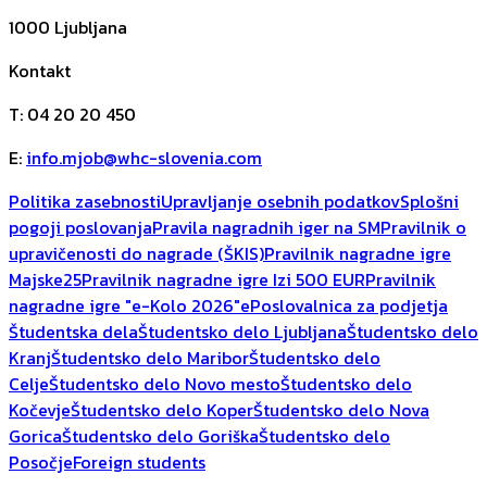
1000
Ljubljana
Kontakt
T
:
04 20 20 450
E
:
info.mjob@whc-slovenia.com
Politika zasebnosti
Upravljanje osebnih podatkov
Splošni
pogoji poslovanja
Pravila nagradnih iger na SM
Pravilnik o
upravičenosti do nagrade (ŠKIS)
Pravilnik nagradne igre
Majske25
Pravilnik nagradne igre Izi 500 EUR
Pravilnik
nagradne igre "e-Kolo 2026"
ePoslovalnica za podjetja
Študentska dela
Študentsko delo Ljubljana
Študentsko delo
Kranj
Študentsko delo Maribor
Študentsko delo
Celje
Študentsko delo Novo mesto
Študentsko delo
Kočevje
Študentsko delo Koper
Študentsko delo Nova
Gorica
Študentsko delo Goriška
Študentsko delo
Posočje
Foreign students