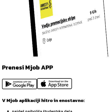
Prenesi Mjob APP
V Mjob aplikaciji hitro in enostavno:
najdeš najboljša študentska dela,