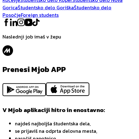
Gorica
Študentsko delo Goriška
Študentsko delo
Posočje
Foreign students
Naslednji job imaš v žepu
Prenesi Mjob APP
V Mjob aplikaciji hitro in enostavno:
najdeš najboljša študentska dela,
se prijaviš na odprta delovna mesta,
naročiš napotnico,