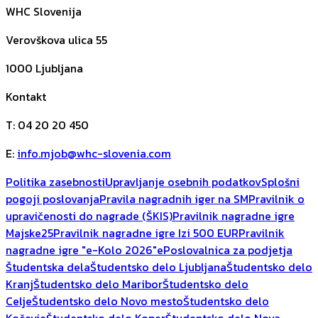
WHC Slovenija
Verovškova ulica 55
1000
Ljubljana
Kontakt
T
:
04 20 20 450
E
:
info.mjob@whc-slovenia.com
Politika zasebnosti
Upravljanje osebnih podatkov
Splošni
pogoji poslovanja
Pravila nagradnih iger na SM
Pravilnik o
upravičenosti do nagrade (ŠKIS)
Pravilnik nagradne igre
Majske25
Pravilnik nagradne igre Izi 500 EUR
Pravilnik
nagradne igre "e-Kolo 2026"
ePoslovalnica za podjetja
Študentska dela
Študentsko delo Ljubljana
Študentsko delo
Kranj
Študentsko delo Maribor
Študentsko delo
Celje
Študentsko delo Novo mesto
Študentsko delo
Kočevje
Študentsko delo Koper
Študentsko delo Nova