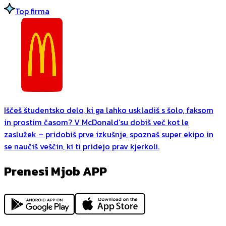
Top firma
Iščeš študentsko delo, ki ga lahko uskladiš s šolo, faksom
in prostim časom? V McDonald’su dobiš več kot le
zaslužek – pridobiš prve izkušnje, spoznaš super ekipo in
se naučiš veščin, ki ti pridejo prav kjerkoli.
Prenesi Mjob APP