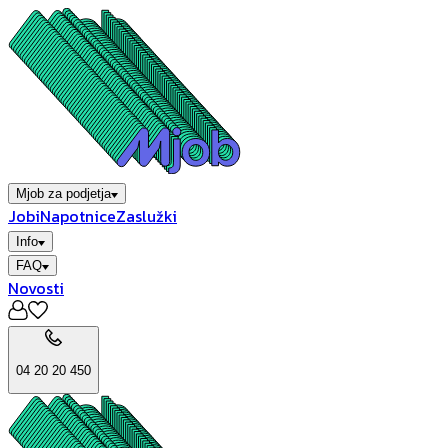
Mjob za podjetja
Jobi
Napotnice
Zaslužki
Info
FAQ
Novosti
04 20 20 450