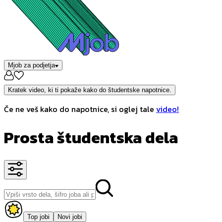
Mjob za podjetja
Kratek video, ki ti pokaže kako do študentske napotnice.
Če ne veš kako do napotnice, si oglej tale
video!
Prosta študentska dela
Top jobi
Novi jobi