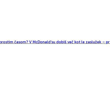
n prostim časom? V McDonald’su dobiš več kot le zaslužek – pri