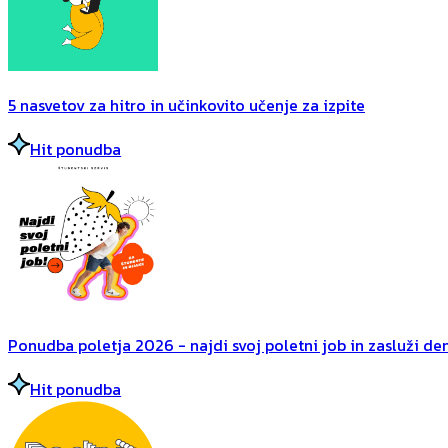
5 nasvetov za hitro in učinkovito učenje za izpite
Hit ponudba
Ponudba poletja 2026 - najdi svoj poletni job in zasluži dena
Hit ponudba