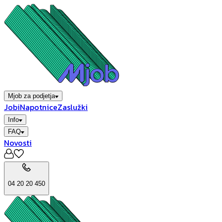
Mjob za podjetja
Jobi
Napotnice
Zaslužki
Info
FAQ
Novosti
04 20 20 450