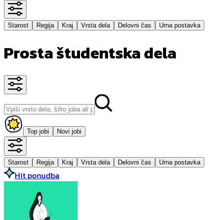
Starost
Regija
Kraj
Vrsta dela
Delovni čas
Urna postavka
Prosta študentska dela
Top jobi
Novi jobi
Starost
Regija
Kraj
Vrsta dela
Delovni čas
Urna postavka
Hit ponudba