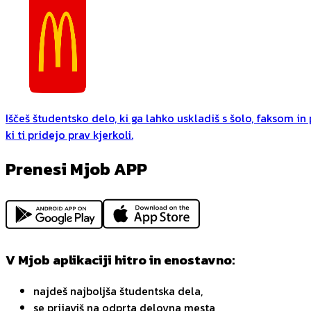
Iščeš študentsko delo, ki ga lahko uskladiš s šolo, faksom i
ki ti pridejo prav kjerkoli.
Prenesi Mjob APP
V Mjob aplikaciji hitro in enostavno:
najdeš najboljša študentska dela,
se prijaviš na odprta delovna mesta,