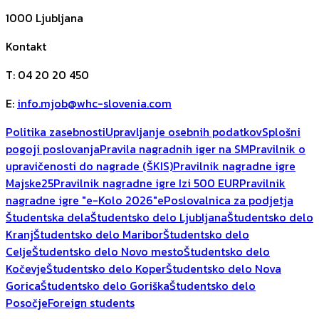
1000
Ljubljana
Kontakt
T
:
04 20 20 450
E
:
info.mjob@whc-slovenia.com
Politika zasebnosti
Upravljanje osebnih podatkov
Splošni
pogoji poslovanja
Pravila nagradnih iger na SM
Pravilnik o
upravičenosti do nagrade (ŠKIS)
Pravilnik nagradne igre
Majske25
Pravilnik nagradne igre Izi 500 EUR
Pravilnik
nagradne igre "e-Kolo 2026"
ePoslovalnica za podjetja
Študentska dela
Študentsko delo Ljubljana
Študentsko delo
Kranj
Študentsko delo Maribor
Študentsko delo
Celje
Študentsko delo Novo mesto
Študentsko delo
Kočevje
Študentsko delo Koper
Študentsko delo Nova
Gorica
Študentsko delo Goriška
Študentsko delo
Posočje
Foreign students