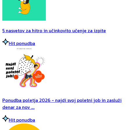
5 nasvetov za hitro in učinkovito učenje za izpite
Hit ponudba
Ponudba poletja 2026 - najdi svoj poletni job in zasluži
denar za nov ....
Hit ponudba