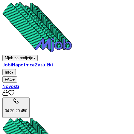
Mjob za podjetja
Jobi
Napotnice
Zaslužki
Info
FAQ
Novosti
04 20 20 450