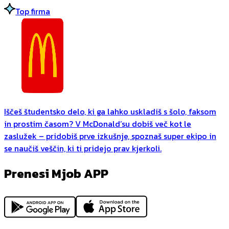
Top firma
Iščeš študentsko delo, ki ga lahko uskladiš s šolo, faksom
in prostim časom? V McDonald’su dobiš več kot le
zaslužek – pridobiš prve izkušnje, spoznaš super ekipo in
se naučiš veščin, ki ti pridejo prav kjerkoli.
Prenesi Mjob APP