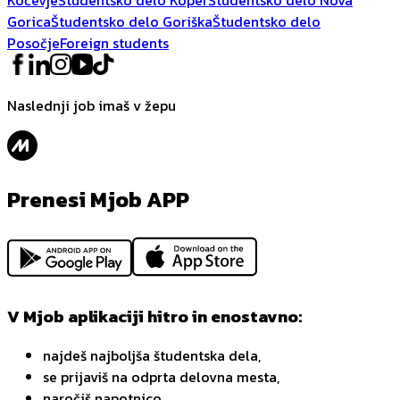
Gorica
Študentsko delo Goriška
Študentsko delo
Posočje
Foreign students
Naslednji job imaš v žepu
Prenesi Mjob APP
V Mjob aplikaciji hitro in enostavno:
najdeš najboljša študentska dela,
se prijaviš na odprta delovna mesta,
naročiš napotnico,