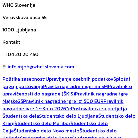
WHC Slovenija
Verovškova ulica 55
1000
Ljubljana
Kontakt
T
:
04 20 20 450
E
:
info.mjob@whc-slovenia.com
Politika zasebnosti
Upravljanje osebnih podatkov
Splošni
pogoji poslovanja
Pravila nagradnih iger na SM
Pravilnik o
upravičenosti do nagrade (ŠKIS)
Pravilnik nagradne igre
Majske25
Pravilnik nagradne igre Izi 500 EUR
Pravilnik
nagradne igre "e-Kolo 2026"
ePoslovalnica za podjetja
Študentska dela
Študentsko delo Ljubljana
Študentsko delo
Kranj
Študentsko delo Maribor
Študentsko delo
Celje
Študentsko delo Novo mesto
Študentsko delo
Kočevje
Študentsko delo Koper
Študentsko delo Nova