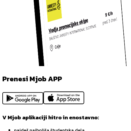
Prenesi Mjob APP
V Mjob aplikaciji hitro in enostavno:
najdeš najboljša študentska dela,