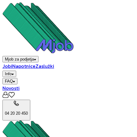
Mjob za podjetja
Jobi
Napotnice
Zaslužki
Info
FAQ
Novosti
04 20 20 450