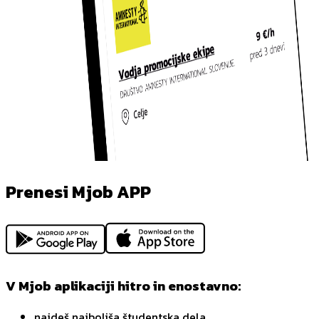
Prenesi Mjob APP
V Mjob aplikaciji hitro in enostavno:
najdeš najboljša študentska dela,