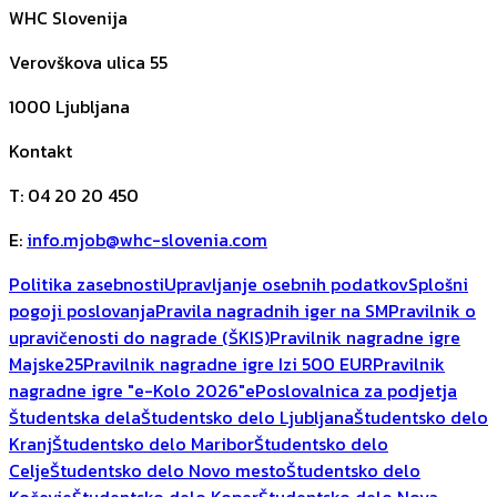
WHC Slovenija
Verovškova ulica 55
1000
Ljubljana
Kontakt
T
:
04 20 20 450
E
:
info.mjob@whc-slovenia.com
Politika zasebnosti
Upravljanje osebnih podatkov
Splošni
pogoji poslovanja
Pravila nagradnih iger na SM
Pravilnik o
upravičenosti do nagrade (ŠKIS)
Pravilnik nagradne igre
Majske25
Pravilnik nagradne igre Izi 500 EUR
Pravilnik
nagradne igre "e-Kolo 2026"
ePoslovalnica za podjetja
Študentska dela
Študentsko delo Ljubljana
Študentsko delo
Kranj
Študentsko delo Maribor
Študentsko delo
Celje
Študentsko delo Novo mesto
Študentsko delo
Kočevje
Študentsko delo Koper
Študentsko delo Nova