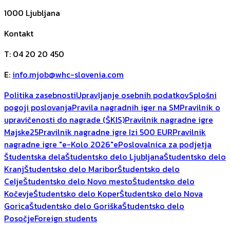
1000
Ljubljana
Kontakt
T
:
04 20 20 450
E
:
info.mjob@whc-slovenia.com
Politika zasebnosti
Upravljanje osebnih podatkov
Splošni
pogoji poslovanja
Pravila nagradnih iger na SM
Pravilnik o
upravičenosti do nagrade (ŠKIS)
Pravilnik nagradne igre
Majske25
Pravilnik nagradne igre Izi 500 EUR
Pravilnik
nagradne igre "e-Kolo 2026"
ePoslovalnica za podjetja
Študentska dela
Študentsko delo Ljubljana
Študentsko delo
Kranj
Študentsko delo Maribor
Študentsko delo
Celje
Študentsko delo Novo mesto
Študentsko delo
Kočevje
Študentsko delo Koper
Študentsko delo Nova
Gorica
Študentsko delo Goriška
Študentsko delo
Posočje
Foreign students