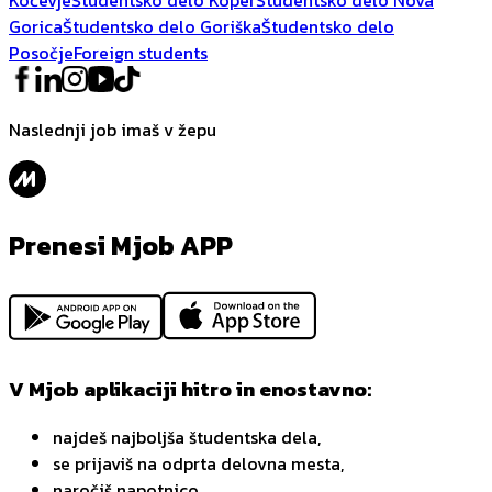
Gorica
Študentsko delo Goriška
Študentsko delo
Posočje
Foreign students
Naslednji job imaš v žepu
Prenesi Mjob APP
V Mjob aplikaciji hitro in enostavno:
najdeš najboljša študentska dela,
se prijaviš na odprta delovna mesta,
naročiš napotnico,