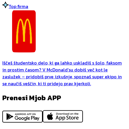
Top firma
Iščeš študentsko delo, ki ga lahko uskladiš s šolo, faksom
in prostim časom? V McDonald’su dobiš več kot le
zaslužek – pridobiš prve izkušnje, spoznaš super ekipo in
se naučiš veščin, ki ti pridejo prav kjerkoli.
Prenesi Mjob APP