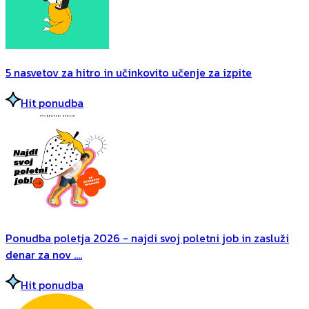
5 nasvetov za hitro in učinkovito učenje za izpite
Hit ponudba
Ponudba poletja 2026 - najdi svoj poletni job in zasluži
denar za nov ....
Hit ponudba