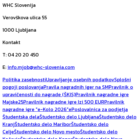
WHC Slovenija
Verovškova ulica 55
1000
Ljubljana
Kontakt
T
:
04 20 20 450
E
:
info.mjob@whc-slovenia.com
Politika zasebnosti
Upravljanje osebnih podatkov
Splošni
pogoji poslovanja
Pravila nagradnih iger na SM
Pravilnik o
upravičenosti do nagrade (ŠKIS)
Pravilnik nagradne igre
Majske25
Pravilnik nagradne igre Izi 500 EUR
Pravilnik
nagradne igre "e-Kolo 2026"
ePoslovalnica za podjetja
Študentska dela
Študentsko delo Ljubljana
Študentsko delo
Kranj
Študentsko delo Maribor
Študentsko delo
Celje
Študentsko delo Novo mesto
Študentsko delo
Kočevje
Študentsko delo Koper
Študentsko delo Nova