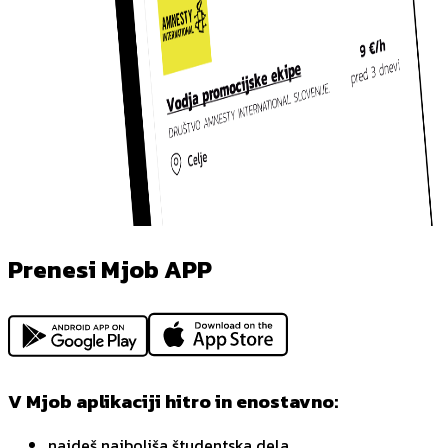
Prenesi Mjob APP
V Mjob aplikaciji hitro in enostavno:
najdeš najboljša študentska dela,