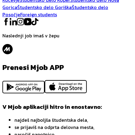
Gorica
Študentsko delo Goriška
Študentsko delo
Posočje
Foreign students
Naslednji job imaš v žepu
Prenesi Mjob APP
V Mjob aplikaciji hitro in enostavno:
najdeš najboljša študentska dela,
se prijaviš na odprta delovna mesta,
naročiš napotnico,