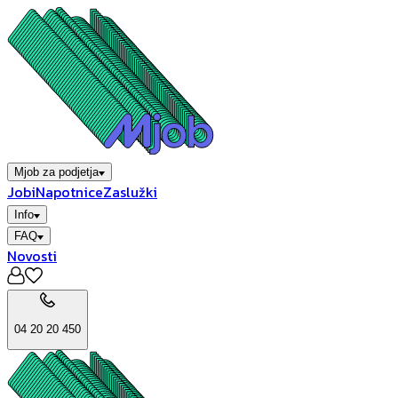
Mjob za podjetja
Jobi
Napotnice
Zaslužki
Info
FAQ
Novosti
04 20 20 450