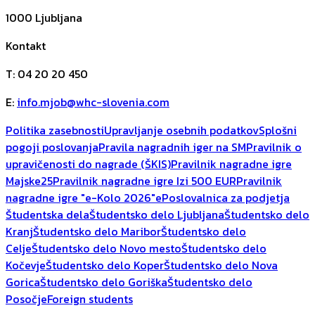
1000
Ljubljana
Kontakt
T
:
04 20 20 450
E
:
info.mjob@whc-slovenia.com
Politika zasebnosti
Upravljanje osebnih podatkov
Splošni
pogoji poslovanja
Pravila nagradnih iger na SM
Pravilnik o
upravičenosti do nagrade (ŠKIS)
Pravilnik nagradne igre
Majske25
Pravilnik nagradne igre Izi 500 EUR
Pravilnik
nagradne igre "e-Kolo 2026"
ePoslovalnica za podjetja
Študentska dela
Študentsko delo Ljubljana
Študentsko delo
Kranj
Študentsko delo Maribor
Študentsko delo
Celje
Študentsko delo Novo mesto
Študentsko delo
Kočevje
Študentsko delo Koper
Študentsko delo Nova
Gorica
Študentsko delo Goriška
Študentsko delo
Posočje
Foreign students