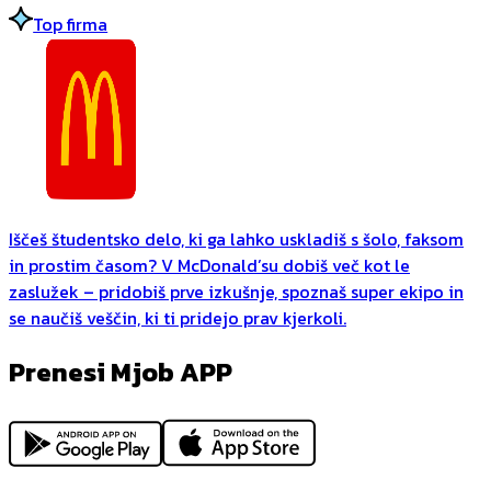
Top firma
Iščeš študentsko delo, ki ga lahko uskladiš s šolo, faksom
in prostim časom? V McDonald’su dobiš več kot le
zaslužek – pridobiš prve izkušnje, spoznaš super ekipo in
se naučiš veščin, ki ti pridejo prav kjerkoli.
Prenesi Mjob APP