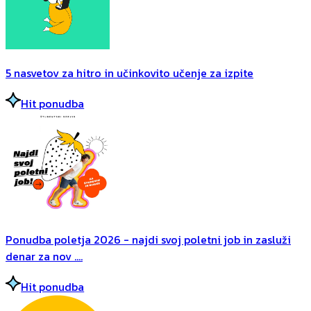
5 nasvetov za hitro in učinkovito učenje za izpite
Hit ponudba
Ponudba poletja 2026 - najdi svoj poletni job in zasluži
denar za nov ....
Hit ponudba