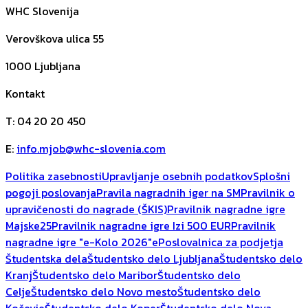
WHC Slovenija
Verovškova ulica 55
1000
Ljubljana
Kontakt
T
:
04 20 20 450
E
:
info.mjob@whc-slovenia.com
Politika zasebnosti
Upravljanje osebnih podatkov
Splošni
pogoji poslovanja
Pravila nagradnih iger na SM
Pravilnik o
upravičenosti do nagrade (ŠKIS)
Pravilnik nagradne igre
Majske25
Pravilnik nagradne igre Izi 500 EUR
Pravilnik
nagradne igre "e-Kolo 2026"
ePoslovalnica za podjetja
Študentska dela
Študentsko delo Ljubljana
Študentsko delo
Kranj
Študentsko delo Maribor
Študentsko delo
Celje
Študentsko delo Novo mesto
Študentsko delo
Kočevje
Študentsko delo Koper
Študentsko delo Nova