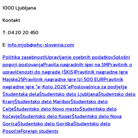
1000
Ljubljana
Kontakt
T
:
04 20 20 450
E
:
info.mjob@whc-slovenia.com
Politika zasebnosti
Upravljanje osebnih podatkov
Splošni
pogoji poslovanja
Pravila nagradnih iger na SM
Pravilnik o
upravičenosti do nagrade (ŠKIS)
Pravilnik nagradne igre
Majske25
Pravilnik nagradne igre Izi 500 EUR
Pravilnik
nagradne igre "e-Kolo 2026"
ePoslovalnica za podjetja
Študentska dela
Študentsko delo Ljubljana
Študentsko delo
Kranj
Študentsko delo Maribor
Študentsko delo
Celje
Študentsko delo Novo mesto
Študentsko delo
Kočevje
Študentsko delo Koper
Študentsko delo Nova
Gorica
Študentsko delo Goriška
Študentsko delo
Posočje
Foreign students