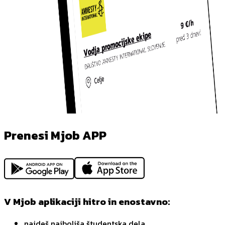
Prenesi Mjob APP
V Mjob aplikaciji hitro in enostavno:
najdeš najboljša študentska dela,