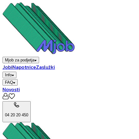
Mjob za podjetja
Jobi
Napotnice
Zaslužki
Info
FAQ
Novosti
04 20 20 450