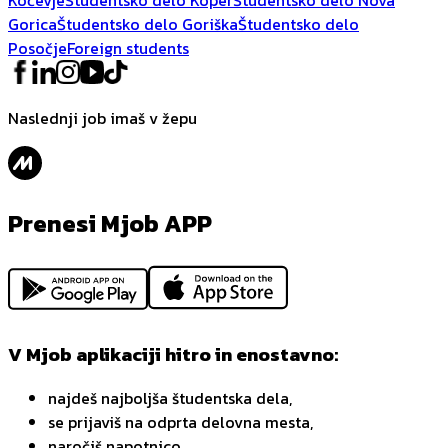
Gorica
Študentsko delo Goriška
Študentsko delo
Posočje
Foreign students
Naslednji job imaš v žepu
Prenesi Mjob APP
V Mjob aplikaciji hitro in enostavno:
najdeš najboljša študentska dela,
se prijaviš na odprta delovna mesta,
naročiš napotnico,