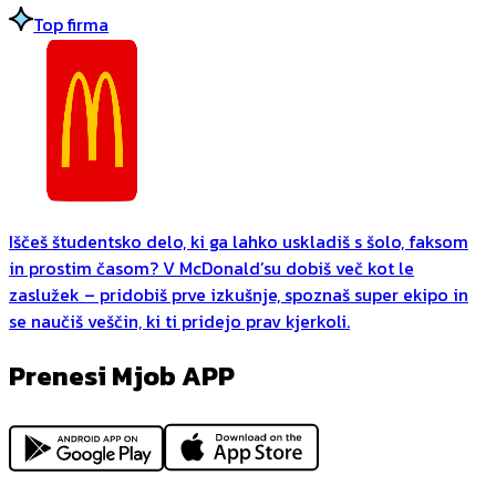
Top firma
Iščeš študentsko delo, ki ga lahko uskladiš s šolo, faksom
in prostim časom? V McDonald’su dobiš več kot le
zaslužek – pridobiš prve izkušnje, spoznaš super ekipo in
se naučiš veščin, ki ti pridejo prav kjerkoli.
Prenesi Mjob APP