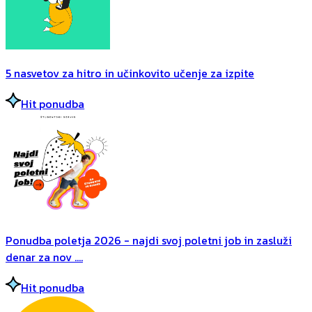
5 nasvetov za hitro in učinkovito učenje za izpite
Hit ponudba
Ponudba poletja 2026 - najdi svoj poletni job in zasluži
denar za nov ....
Hit ponudba