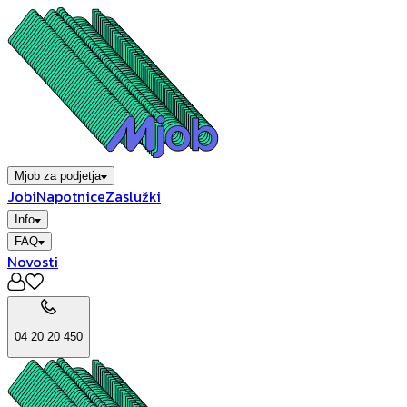
Mjob za podjetja
Jobi
Napotnice
Zaslužki
Info
FAQ
Novosti
04 20 20 450