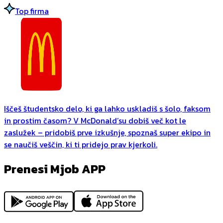
Top firma
Iščeš študentsko delo, ki ga lahko uskladiš s šolo, faksom
in prostim časom? V McDonald’su dobiš več kot le
zaslužek – pridobiš prve izkušnje, spoznaš super ekipo in
se naučiš veščin, ki ti pridejo prav kjerkoli.
Prenesi Mjob APP