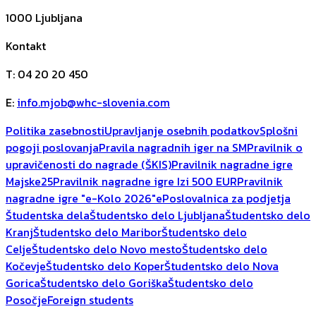
1000
Ljubljana
Kontakt
T
:
04 20 20 450
E
:
info.mjob@whc-slovenia.com
Politika zasebnosti
Upravljanje osebnih podatkov
Splošni
pogoji poslovanja
Pravila nagradnih iger na SM
Pravilnik o
upravičenosti do nagrade (ŠKIS)
Pravilnik nagradne igre
Majske25
Pravilnik nagradne igre Izi 500 EUR
Pravilnik
nagradne igre "e-Kolo 2026"
ePoslovalnica za podjetja
Študentska dela
Študentsko delo Ljubljana
Študentsko delo
Kranj
Študentsko delo Maribor
Študentsko delo
Celje
Študentsko delo Novo mesto
Študentsko delo
Kočevje
Študentsko delo Koper
Študentsko delo Nova
Gorica
Študentsko delo Goriška
Študentsko delo
Posočje
Foreign students