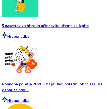
5 nasvetov za hitro in učinkovito učenje za izpite
Hit ponudba
Ponudba poletja 2026 - najdi svoj poletni job in zasluži
denar za nov ....
Hit ponudba