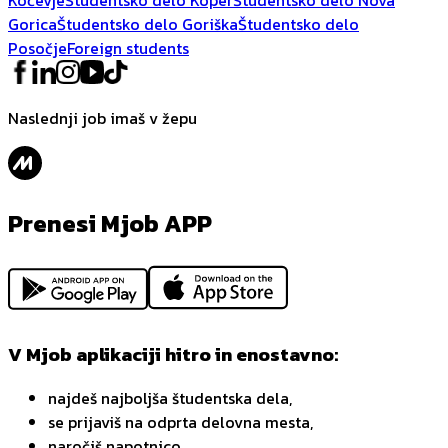
Gorica
Študentsko delo Goriška
Študentsko delo
Posočje
Foreign students
Naslednji job imaš v žepu
Prenesi Mjob APP
V Mjob aplikaciji hitro in enostavno:
najdeš najboljša študentska dela,
se prijaviš na odprta delovna mesta,
naročiš napotnico,