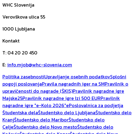
WHC Slovenija
Verovškova ulica 55
1000
Ljubljana
Kontakt
T
:
04 20 20 450
E
:
info.mjob@whc-slovenia.com
Politika zasebnosti
Upravljanje osebnih podatkov
Splošni
pogoji poslovanja
Pravila nagradnih iger na SM
Pravilnik o
upravičenosti do nagrade (ŠKIS)
Pravilnik nagradne igre
Majske25
Pravilnik nagradne igre Izi 500 EUR
Pravilnik
nagradne igre "e-Kolo 2026"
ePoslovalnica za podjetja
Študentska dela
Študentsko delo Ljubljana
Študentsko delo
Kranj
Študentsko delo Maribor
Študentsko delo
Celje
Študentsko delo Novo mesto
Študentsko delo
Kočevje
Študentsko delo Koper
Študentsko delo Nova