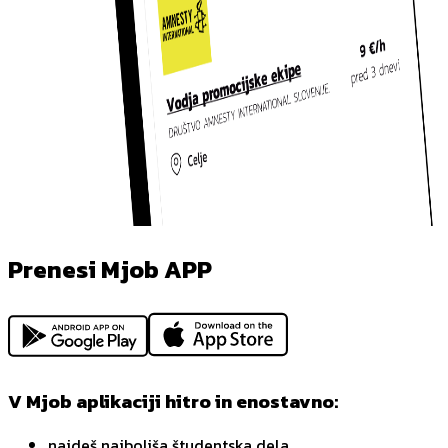
Prenesi Mjob APP
V Mjob aplikaciji hitro in enostavno:
najdeš najboljša študentska dela,