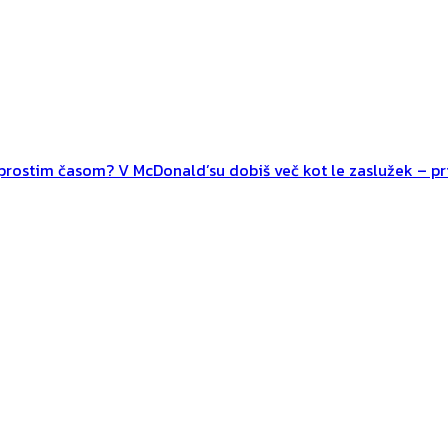
n prostim časom? V McDonald’su dobiš več kot le zaslužek – pri