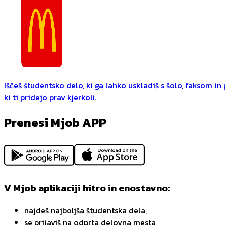
Iščeš študentsko delo, ki ga lahko uskladiš s šolo, faksom i
ki ti pridejo prav kjerkoli.
Prenesi Mjob APP
V Mjob aplikaciji hitro in enostavno:
najdeš najboljša študentska dela,
se prijaviš na odprta delovna mesta,