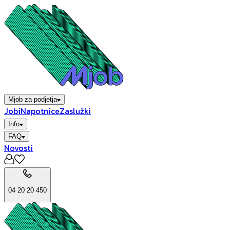
Mjob za podjetja
Jobi
Napotnice
Zaslužki
Info
FAQ
Novosti
04 20 20 450