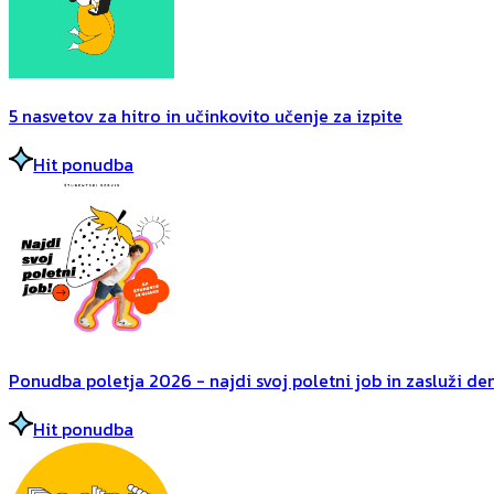
5 nasvetov za hitro in učinkovito učenje za izpite
Hit ponudba
Ponudba poletja 2026 - najdi svoj poletni job in zasluži dena
Hit ponudba