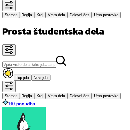
Starost
Regija
Kraj
Vrsta dela
Delovni čas
Urna postavka
Prosta študentska dela
Top jobi
Novi jobi
Starost
Regija
Kraj
Vrsta dela
Delovni čas
Urna postavka
Hit ponudba