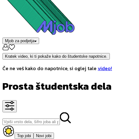
Mjob za podjetja
Kratek video, ki ti pokaže kako do študentske napotnice.
Če ne veš kako do napotnice, si oglej tale
video!
Prosta študentska dela
Top jobi
Novi jobi