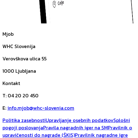
Mjob
WHC Slovenija
Verovškova ulica 55
1000
Ljubljana
Kontakt
T
:
04 20 20 450
E
:
info.mjob@whc-slovenia.com
Politika zasebnosti
Upravljanje osebnih podatkov
Splošni
pogoji poslovanja
Pravila nagradnih iger na SM
Pravilnik o
upravičenosti do nagrade (ŠKIS)
Pravilnik nagradne igre