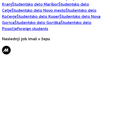
Kranj
Študentsko delo Maribor
Študentsko delo
Celje
Študentsko delo Novo mesto
Študentsko delo
Kočevje
Študentsko delo Koper
Študentsko delo Nova
Gorica
Študentsko delo Goriška
Študentsko delo
Posočje
Foreign students
Naslednji job imaš v žepu