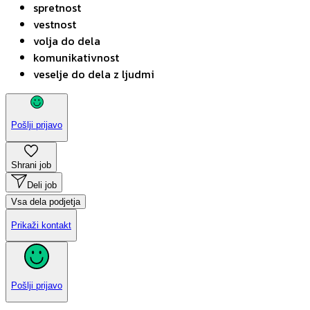
spretnost
vestnost
volja do dela
komunikativnost
veselje do dela z ljudmi
Pošlji prijavo
Shrani job
Deli job
Vsa dela podjetja
Prikaži kontakt
Pošlji prijavo