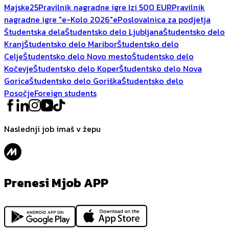
Majske25
Pravilnik nagradne igre Izi 500 EUR
Pravilnik
nagradne igre "e-Kolo 2026"
ePoslovalnica za podjetja
Študentska dela
Študentsko delo Ljubljana
Študentsko delo
Kranj
Študentsko delo Maribor
Študentsko delo
Celje
Študentsko delo Novo mesto
Študentsko delo
Kočevje
Študentsko delo Koper
Študentsko delo Nova
Gorica
Študentsko delo Goriška
Študentsko delo
Posočje
Foreign students
Naslednji job imaš v žepu
Prenesi Mjob APP