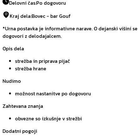
Delovni čas
:
Po dogovoru
Kraj dela
:
Bovec - bar Gouf
*Urna postavka je informativne narave. O dejanski višini se
dogovori z delodajalcem.
Opis dela
strežba in priprava pijač
strežba hrane
Nudimo
možnost nastanitve po dogovoru
Zahtevana znanja
obvezne so izkušnje v strežbi
Dodatni pogoji