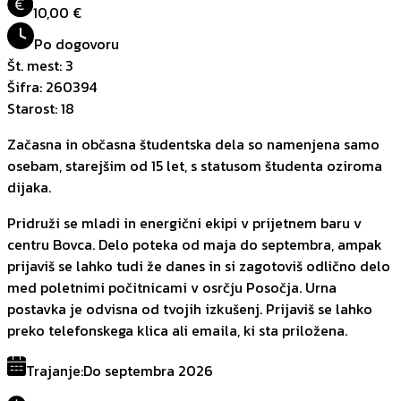
€
10,00 €
Po dogovoru
Št. mest
:
3
Šifra
:
260394
Starost
:
18
Začasna in občasna študentska dela so namenjena samo
osebam, starejšim od 15 let, s statusom študenta oziroma
dijaka.
Pridruži se mladi in energični ekipi v prijetnem baru v
centru Bovca. Delo poteka od maja do septembra, ampak
prijaviš se lahko tudi že danes in si zagotoviš odlično delo
med poletnimi počitnicami v osrčju Posočja. Urna
postavka je odvisna od tvojih izkušenj. Prijaviš se lahko
preko telefonskega klica ali emaila, ki sta priložena.
Trajanje
:
Do septembra 2026