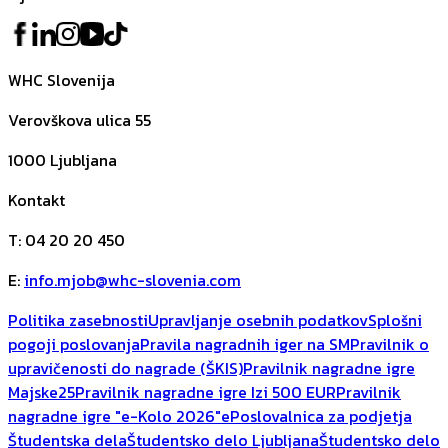
WHC Slovenija
Verovškova ulica 55
1000
Ljubljana
Kontakt
T
:
04 20 20 450
E
:
info.mjob@whc-slovenia.com
Politika zasebnosti
Upravljanje osebnih podatkov
Splošni
pogoji poslovanja
Pravila nagradnih iger na SM
Pravilnik o
upravičenosti do nagrade (ŠKIS)
Pravilnik nagradne igre
Majske25
Pravilnik nagradne igre Izi 500 EUR
Pravilnik
nagradne igre "e-Kolo 2026"
ePoslovalnica za podjetja
Študentska dela
Študentsko delo Ljubljana
Študentsko delo