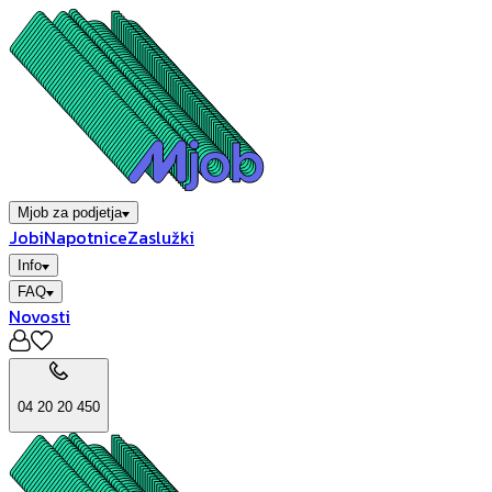
Mjob za podjetja
Jobi
Napotnice
Zaslužki
Info
FAQ
Novosti
04 20 20 450