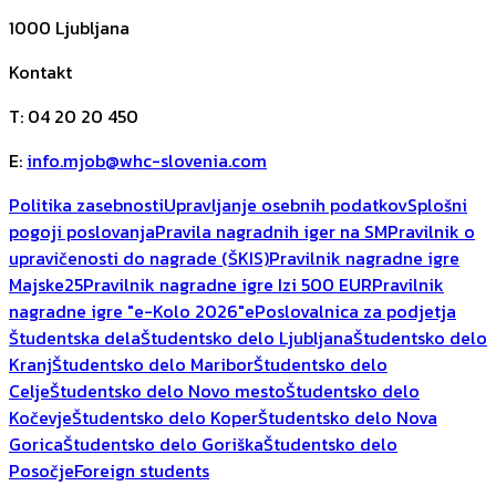
1000
Ljubljana
Kontakt
T
:
04 20 20 450
E
:
info.mjob@whc-slovenia.com
Politika zasebnosti
Upravljanje osebnih podatkov
Splošni
pogoji poslovanja
Pravila nagradnih iger na SM
Pravilnik o
upravičenosti do nagrade (ŠKIS)
Pravilnik nagradne igre
Majske25
Pravilnik nagradne igre Izi 500 EUR
Pravilnik
nagradne igre "e-Kolo 2026"
ePoslovalnica za podjetja
Študentska dela
Študentsko delo Ljubljana
Študentsko delo
Kranj
Študentsko delo Maribor
Študentsko delo
Celje
Študentsko delo Novo mesto
Študentsko delo
Kočevje
Študentsko delo Koper
Študentsko delo Nova
Gorica
Študentsko delo Goriška
Študentsko delo
Posočje
Foreign students