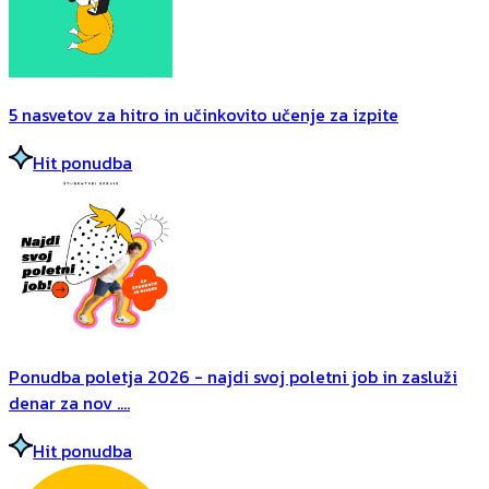
5 nasvetov za hitro in učinkovito učenje za izpite
Hit ponudba
Ponudba poletja 2026 - najdi svoj poletni job in zasluži
denar za nov ....
Hit ponudba