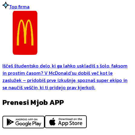
Top firma
Iščeš študentsko delo, ki ga lahko uskladiš s šolo, faksom
in prostim časom? V McDonald’su dobiš več kot le
zaslužek – pridobiš prve izkušnje, spoznaš super ekipo in
se naučiš veščin, ki ti pridejo prav kjerkoli.
Prenesi Mjob APP