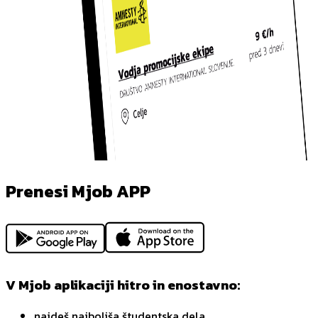
Prenesi Mjob APP
V Mjob aplikaciji hitro in enostavno:
najdeš najboljša študentska dela,