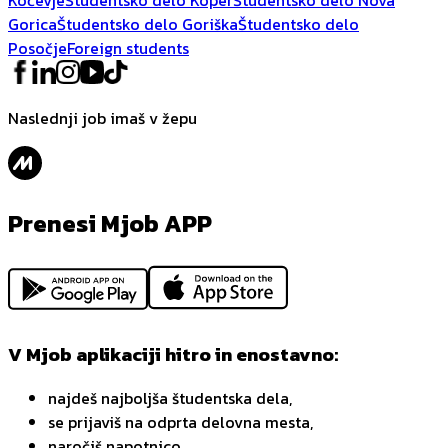
Gorica
Študentsko delo Goriška
Študentsko delo
Posočje
Foreign students
Naslednji job imaš v žepu
Prenesi Mjob APP
V Mjob aplikaciji hitro in enostavno:
najdeš najboljša študentska dela,
se prijaviš na odprta delovna mesta,
naročiš napotnico,