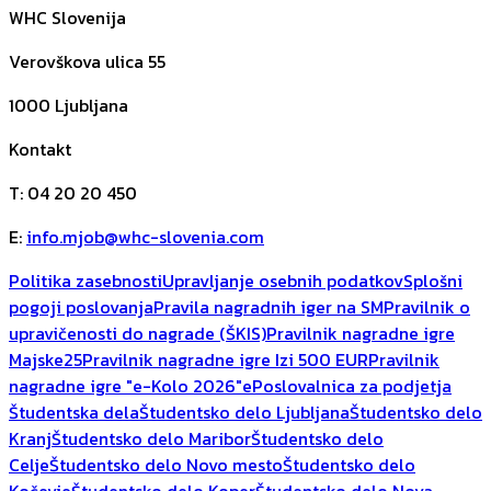
WHC Slovenija
Verovškova ulica 55
1000
Ljubljana
Kontakt
T
:
04 20 20 450
E
:
info.mjob@whc-slovenia.com
Politika zasebnosti
Upravljanje osebnih podatkov
Splošni
pogoji poslovanja
Pravila nagradnih iger na SM
Pravilnik o
upravičenosti do nagrade (ŠKIS)
Pravilnik nagradne igre
Majske25
Pravilnik nagradne igre Izi 500 EUR
Pravilnik
nagradne igre "e-Kolo 2026"
ePoslovalnica za podjetja
Študentska dela
Študentsko delo Ljubljana
Študentsko delo
Kranj
Študentsko delo Maribor
Študentsko delo
Celje
Študentsko delo Novo mesto
Študentsko delo
Kočevje
Študentsko delo Koper
Študentsko delo Nova