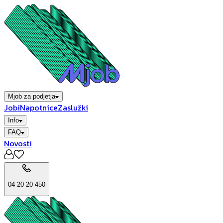
Mjob za podjetja
Jobi
Napotnice
Zaslužki
Info
FAQ
Novosti
04 20 20 450