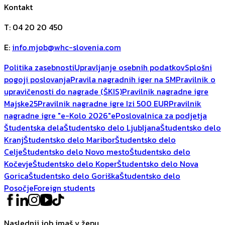
Kontakt
T
:
04 20 20 450
E
:
info.mjob@whc-slovenia.com
Politika zasebnosti
Upravljanje osebnih podatkov
Splošni
pogoji poslovanja
Pravila nagradnih iger na SM
Pravilnik o
upravičenosti do nagrade (ŠKIS)
Pravilnik nagradne igre
Majske25
Pravilnik nagradne igre Izi 500 EUR
Pravilnik
nagradne igre "e-Kolo 2026"
ePoslovalnica za podjetja
Študentska dela
Študentsko delo Ljubljana
Študentsko delo
Kranj
Študentsko delo Maribor
Študentsko delo
Celje
Študentsko delo Novo mesto
Študentsko delo
Kočevje
Študentsko delo Koper
Študentsko delo Nova
Gorica
Študentsko delo Goriška
Študentsko delo
Posočje
Foreign students
Naslednji job imaš v žepu