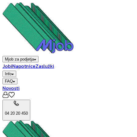
Mjob za podjetja
Jobi
Napotnice
Zaslužki
Info
FAQ
Novosti
04 20 20 450