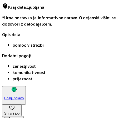
Kraj dela
:
Ljubljana
*Urna postavka je informativne narave. O dejanski višini se
dogovori z delodajalcem.
Opis dela
pomoč v strežbi
Dodatni pogoji
zanesljivost
komunikativnost
prijaznost
Pošlji prijavo
Shrani job