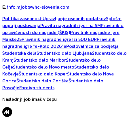
E
:
info.mjob@whc-slovenia.com
Politika zasebnosti
Upravljanje osebnih podatkov
Splošni
pogoji poslovanja
Pravila nagradnih iger na SM
Pravilnik o
upravičenosti do nagrade (ŠKIS)
Pravilnik nagradne igre
Majske25
Pravilnik nagradne igre Izi 500 EUR
Pravilnik
nagradne igre "e-Kolo 2026"
ePoslovalnica za podjetja
Študentska dela
Študentsko delo Ljubljana
Študentsko delo
Kranj
Študentsko delo Maribor
Študentsko delo
Celje
Študentsko delo Novo mesto
Študentsko delo
Kočevje
Študentsko delo Koper
Študentsko delo Nova
Gorica
Študentsko delo Goriška
Študentsko delo
Posočje
Foreign students
Naslednji job imaš v žepu