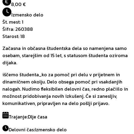
€
8,00 €
Izmensko delo
Št. mest
:
1
Šifra
:
260388
Starost
:
18
Začasna in občasna študentska dela so namenjena samo
osebam, starejšim od 15 let, s statusom študenta oziroma
dijaka.
iščemo študenta_ko za pomoč pri delu v prijetnem in
dinamičnem okolju. Delo obsega pomoč pri vsakdanjih
nalogah. Nudimo fleksibilen delovni čas, redno plačiilo in
možnost pridobivanja novih izkušenj. Če si zanesljiv,
komunikativen, pripravljen na delo pošlji prijavo.
Trajanje
:
Dlje časa
Delovni čas
:
Izmensko delo