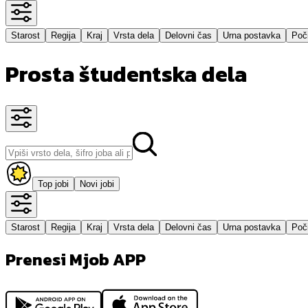
Starost
Regija
Kraj
Vrsta dela
Delovni čas
Urna postavka
Poči
Prosta študentska dela
Top jobi
Novi jobi
Starost
Regija
Kraj
Vrsta dela
Delovni čas
Urna postavka
Poči
Prenesi Mjob APP