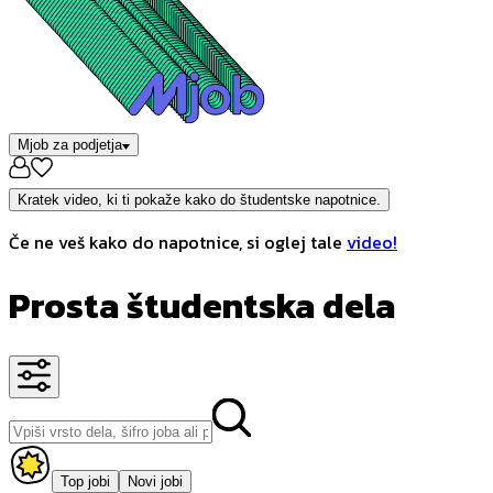
Mjob za podjetja
Kratek video, ki ti pokaže kako do študentske napotnice.
Če ne veš kako do napotnice, si oglej tale
video!
Prosta študentska dela
Top jobi
Novi jobi