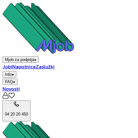
Mjob za podjetja
Jobi
Napotnice
Zaslužki
Info
FAQ
Novosti
04 20 20 450