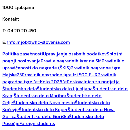
1000
Ljubljana
Kontakt
T
:
04 20 20 450
E
:
info.mjob@whc-slovenia.com
Politika zasebnosti
Upravljanje osebnih podatkov
Splošni
pogoji poslovanja
Pravila nagradnih iger na SM
Pravilnik o
upravičenosti do nagrade (ŠKIS)
Pravilnik nagradne igre
Majske25
Pravilnik nagradne igre Izi 500 EUR
Pravilnik
nagradne igre "e-Kolo 2026"
ePoslovalnica za podjetja
Študentska dela
Študentsko delo Ljubljana
Študentsko delo
Kranj
Študentsko delo Maribor
Študentsko delo
Celje
Študentsko delo Novo mesto
Študentsko delo
Kočevje
Študentsko delo Koper
Študentsko delo Nova
Gorica
Študentsko delo Goriška
Študentsko delo
Posočje
Foreign students