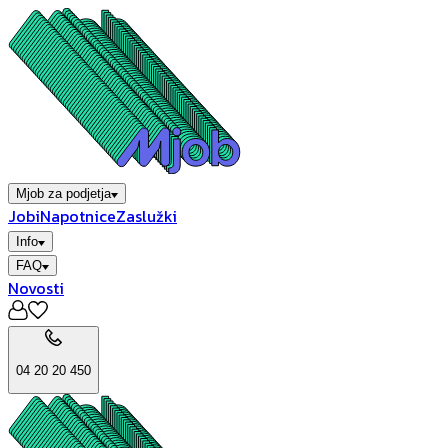
Mjob za podjetja
Jobi
Napotnice
Zaslužki
Info
FAQ
Novosti
04 20 20 450