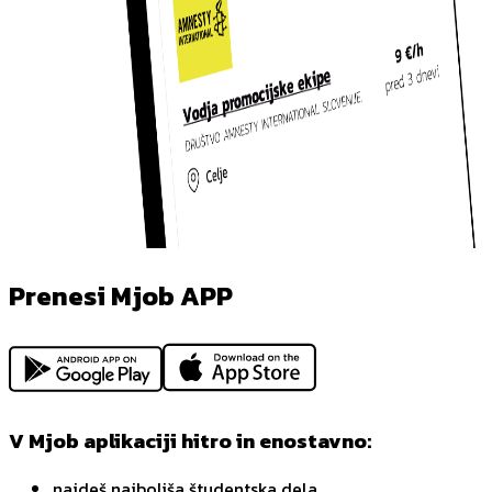
Prenesi Mjob APP
V Mjob aplikaciji hitro in enostavno:
najdeš najboljša študentska dela,