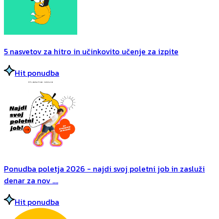
5 nasvetov za hitro in učinkovito učenje za izpite
Hit ponudba
Ponudba poletja 2026 - najdi svoj poletni job in zasluži
denar za nov ....
Hit ponudba