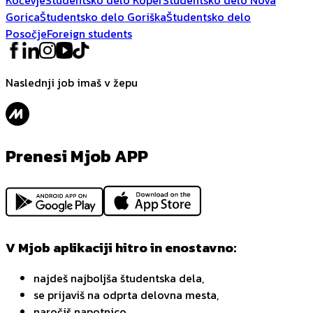
Gorica
Študentsko delo Goriška
Študentsko delo
Posočje
Foreign students
Naslednji job imaš v žepu
Prenesi Mjob APP
V Mjob aplikaciji hitro in enostavno:
najdeš najboljša študentska dela,
se prijaviš na odprta delovna mesta,
naročiš napotnico,