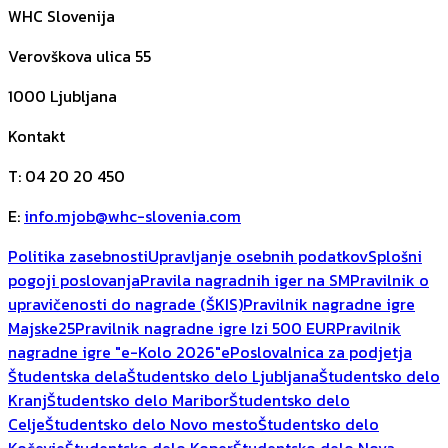
WHC Slovenija
Verovškova ulica 55
1000
Ljubljana
Kontakt
T
:
04 20 20 450
E
:
info.mjob@whc-slovenia.com
Politika zasebnosti
Upravljanje osebnih podatkov
Splošni
pogoji poslovanja
Pravila nagradnih iger na SM
Pravilnik o
upravičenosti do nagrade (ŠKIS)
Pravilnik nagradne igre
Majske25
Pravilnik nagradne igre Izi 500 EUR
Pravilnik
nagradne igre "e-Kolo 2026"
ePoslovalnica za podjetja
Študentska dela
Študentsko delo Ljubljana
Študentsko delo
Kranj
Študentsko delo Maribor
Študentsko delo
Celje
Študentsko delo Novo mesto
Študentsko delo
Kočevje
Študentsko delo Koper
Študentsko delo Nova