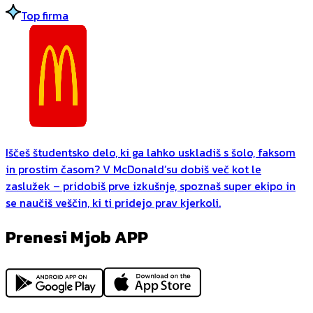
Top firma
Iščeš študentsko delo, ki ga lahko uskladiš s šolo, faksom
in prostim časom? V McDonald’su dobiš več kot le
zaslužek – pridobiš prve izkušnje, spoznaš super ekipo in
se naučiš veščin, ki ti pridejo prav kjerkoli.
Prenesi Mjob APP