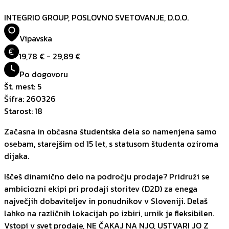
INTEGRIO GROUP, POSLOVNO SVETOVANJE, D.O.O.
Vipavska
€
19,78 € - 29,89 €
Po dogovoru
Št. mest
:
5
Šifra
:
260326
Starost
:
18
Začasna in občasna študentska dela so namenjena samo
osebam, starejšim od 15 let, s statusom študenta oziroma
dijaka.
Iščeš dinamično delo na področju prodaje? Pridruži se
ambiciozni ekipi pri prodaji storitev (D2D) za enega
največjih dobaviteljev in ponudnikov v Sloveniji. Delaš
lahko na različnih lokacijah po izbiri, urnik je fleksibilen.
Vstopi v svet prodaje, NE ČAKAJ NA NJO, USTVARI JO Z