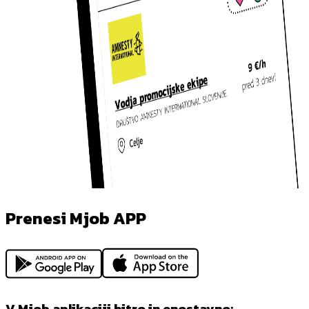
Prenesi Mjob APP
V Mjob aplikaciji hitro in enostavno: