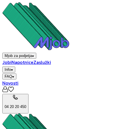
Mjob za podjetja
Jobi
Napotnice
Zaslužki
Info
FAQ
Novosti
04 20 20 450