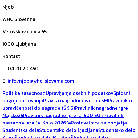
Mjob
WHC Slovenija
Verovškova ulica 55
1000
Ljubljana
Kontakt
T
:
04 20 20 450
E
:
info.mjob@whc-slovenia.com
Politika zasebnosti
Upravljanje osebnih podatkov
Splošni
pogoji poslovanja
Pravila nagradnih iger na SM
Pravilnik o
upravičenosti do nagrade (ŠKIS)
Pravilnik nagradne igre
Majske25
Pravilnik nagradne igre Izi 500 EUR
Pravilnik
nagradne igre "e-Kolo 2026"
ePoslovalnica za podjetja
Študentska dela
Študentsko delo Ljubljana
Študentsko delo
Kranj
Študentsko delo Maribor
Študentsko delo