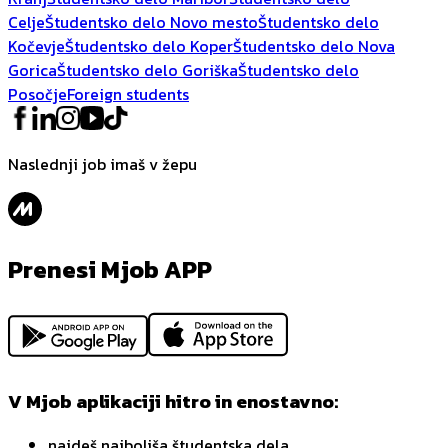
Celje
Študentsko delo Novo mesto
Študentsko delo
Kočevje
Študentsko delo Koper
Študentsko delo Nova
Gorica
Študentsko delo Goriška
Študentsko delo
Posočje
Foreign students
Naslednji job imaš v žepu
Prenesi Mjob APP
V Mjob aplikaciji hitro in enostavno:
najdeš najboljša študentska dela,