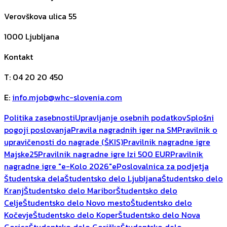
Verovškova ulica 55
1000
Ljubljana
Kontakt
T
:
04 20 20 450
E
:
info.mjob@whc-slovenia.com
Politika zasebnosti
Upravljanje osebnih podatkov
Splošni
pogoji poslovanja
Pravila nagradnih iger na SM
Pravilnik o
upravičenosti do nagrade (ŠKIS)
Pravilnik nagradne igre
Majske25
Pravilnik nagradne igre Izi 500 EUR
Pravilnik
nagradne igre "e-Kolo 2026"
ePoslovalnica za podjetja
Študentska dela
Študentsko delo Ljubljana
Študentsko delo
Kranj
Študentsko delo Maribor
Študentsko delo
Celje
Študentsko delo Novo mesto
Študentsko delo
Kočevje
Študentsko delo Koper
Študentsko delo Nova