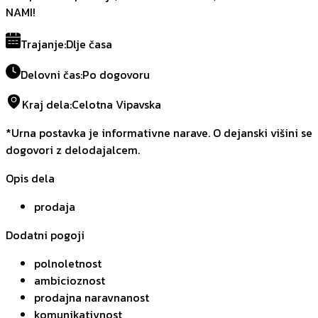
NAMI!
Trajanje
:
Dlje časa
Delovni čas
:
Po dogovoru
Kraj dela
:
Celotna Vipavska
*Urna postavka je informativne narave. O dejanski višini se
dogovori z delodajalcem.
Opis dela
prodaja
Dodatni pogoji
polnoletnost
ambicioznost
prodajna naravnanost
komunikativnost