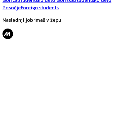
Gorica
Študentsko delo Goriška
Študentsko delo
Posočje
Foreign students
Naslednji job imaš v žepu