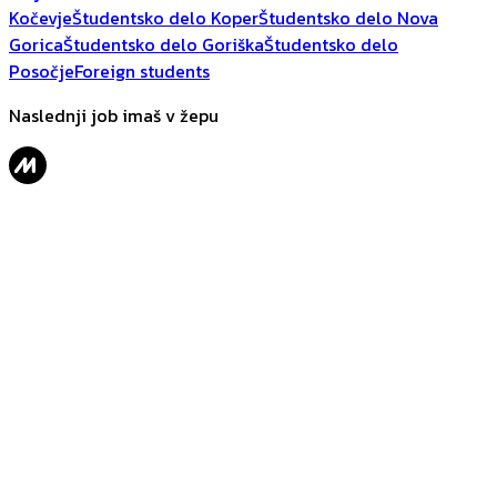
Kočevje
Študentsko delo Koper
Študentsko delo Nova
Gorica
Študentsko delo Goriška
Študentsko delo
Posočje
Foreign students
Naslednji job imaš v žepu