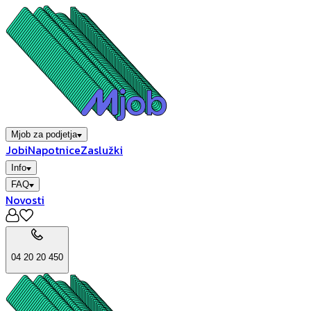
Mjob za podjetja
Jobi
Napotnice
Zaslužki
Info
FAQ
Novosti
04 20 20 450