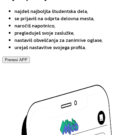
najdeš najboljša študentska dela,
se prijaviš na odprta delovna mesta,
naročiš napotnico,
pregleduješ svoje zaslužke,
nastaviš obveščanja za zanimive oglase,
urejaš nastavitve svojega profila.
Prenesi APP