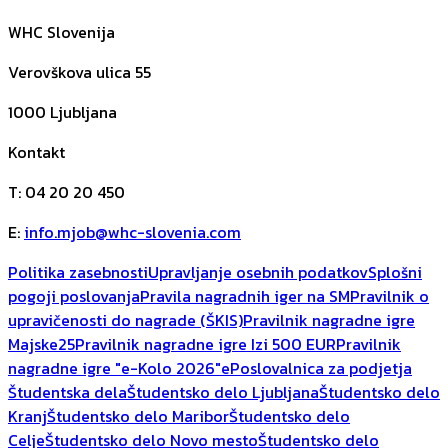
WHC Slovenija
Verovškova ulica 55
1000
Ljubljana
Kontakt
T
:
04 20 20 450
E
:
info.mjob@whc-slovenia.com
Politika zasebnosti
Upravljanje osebnih podatkov
Splošni
pogoji poslovanja
Pravila nagradnih iger na SM
Pravilnik o
upravičenosti do nagrade (ŠKIS)
Pravilnik nagradne igre
Majske25
Pravilnik nagradne igre Izi 500 EUR
Pravilnik
nagradne igre "e-Kolo 2026"
ePoslovalnica za podjetja
Študentska dela
Študentsko delo Ljubljana
Študentsko delo
Kranj
Študentsko delo Maribor
Študentsko delo
Celje
Študentsko delo Novo mesto
Študentsko delo