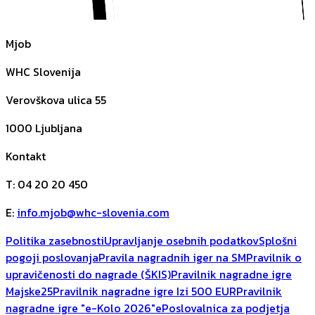
Mjob
WHC Slovenija
Verovškova ulica 55
1000
Ljubljana
Kontakt
T
:
04 20 20 450
E
:
info.mjob@whc-slovenia.com
Politika zasebnosti
Upravljanje osebnih podatkov
Splošni
pogoji poslovanja
Pravila nagradnih iger na SM
Pravilnik o
upravičenosti do nagrade (ŠKIS)
Pravilnik nagradne igre
Majske25
Pravilnik nagradne igre Izi 500 EUR
Pravilnik
nagradne igre "e-Kolo 2026"
ePoslovalnica za podjetja