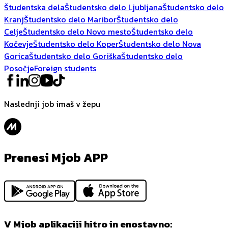
Študentska dela
Študentsko delo Ljubljana
Študentsko delo
Kranj
Študentsko delo Maribor
Študentsko delo
Celje
Študentsko delo Novo mesto
Študentsko delo
Kočevje
Študentsko delo Koper
Študentsko delo Nova
Gorica
Študentsko delo Goriška
Študentsko delo
Posočje
Foreign students
Naslednji job imaš v žepu
Prenesi Mjob APP
V Mjob aplikaciji hitro in enostavno: