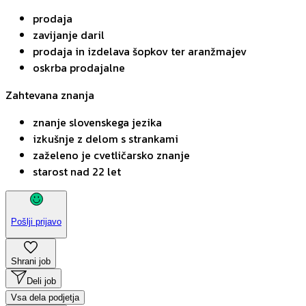
prodaja
zavijanje daril
prodaja in izdelava šopkov ter aranžmajev
oskrba prodajalne
Zahtevana znanja
znanje slovenskega jezika
izkušnje z delom s strankami
zaželeno je cvetličarsko znanje
starost nad 22 let
Pošlji prijavo
Shrani job
Deli job
Vsa dela podjetja