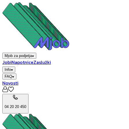
Mjob za podjetja
Jobi
Napotnice
Zaslužki
Info
FAQ
Novosti
04 20 20 450