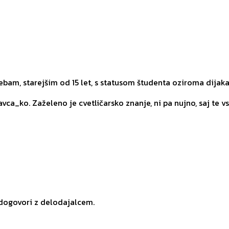
am, starejšim od 15 let, s statusom študenta oziroma dijaka
a_ko. Zaželeno je cvetličarsko znanje, ni pa nujno, saj te vseg
 dogovori z delodajalcem.