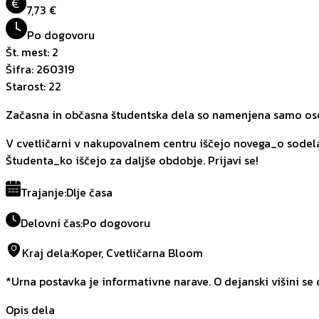
€
7,73 €
Po dogovoru
Št. mest
:
2
Šifra
:
260319
Starost
:
22
Začasna in občasna študentska dela so namenjena samo oseb
V cvetličarni v nakupovalnem centru iščejo novega_o sodelavc
Študenta_ko iščejo za daljše obdobje. Prijavi se!
Trajanje
:
Dlje časa
Delovni čas
:
Po dogovoru
Kraj dela
:
Koper, Cvetličarna Bloom
*Urna postavka je informativne narave. O dejanski višini se
Opis dela