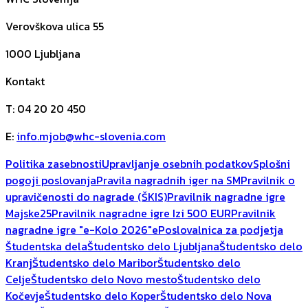
Verovškova ulica 55
1000
Ljubljana
Kontakt
T
:
04 20 20 450
E
:
info.mjob@whc-slovenia.com
Politika zasebnosti
Upravljanje osebnih podatkov
Splošni
pogoji poslovanja
Pravila nagradnih iger na SM
Pravilnik o
upravičenosti do nagrade (ŠKIS)
Pravilnik nagradne igre
Majske25
Pravilnik nagradne igre Izi 500 EUR
Pravilnik
nagradne igre "e-Kolo 2026"
ePoslovalnica za podjetja
Študentska dela
Študentsko delo Ljubljana
Študentsko delo
Kranj
Študentsko delo Maribor
Študentsko delo
Celje
Študentsko delo Novo mesto
Študentsko delo
Kočevje
Študentsko delo Koper
Študentsko delo Nova