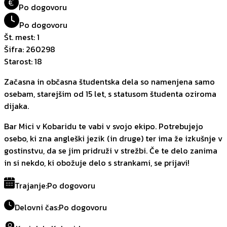
€
Po dogovoru
Po dogovoru
Št. mest
:
1
Šifra
:
260298
Starost
:
18
Začasna in občasna študentska dela so namenjena samo
osebam, starejšim od 15 let, s statusom študenta oziroma
dijaka.
Bar Mici v Kobaridu te vabi v svojo ekipo. Potrebujejo
osebo, ki zna angleški jezik (in druge) ter ima že izkušnje v
gostinstvu, da se jim pridruži v strežbi. Če te delo zanima
in si nekdo, ki obožuje delo s strankami, se prijavi!
Trajanje
:
Po dogovoru
Delovni čas
:
Po dogovoru