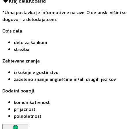
Kraj dela
:
Kobarid
*Urna postavka je informativne narave. O dejanski višini se
dogovori z delodajalcem.
Opis dela
delo za šankom
strežba
Zahtevana znanja
izkušnje v gostinstvu
zaželeno znanje angleščine in/ali drugih jezikov
Dodatni pogoji
komunikativnost
prijaznost
polnoletnost