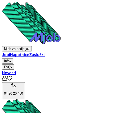
Mjob za podjetja
Jobi
Napotnice
Zaslužki
Info
FAQ
Novosti
04 20 20 450