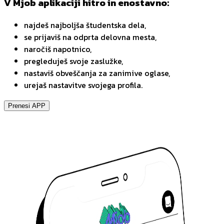
V Mjob aplikaciji hitro in enostavno:
najdeš najboljša študentska dela,
se prijaviš na odprta delovna mesta,
naročiš napotnico,
pregleduješ svoje zaslužke,
nastaviš obveščanja za zanimive oglase,
urejaš nastavitve svojega profila.
Prenesi APP