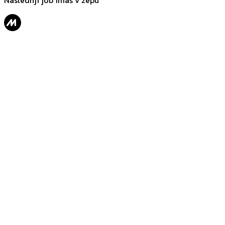
Naslednji job imaš v žepu