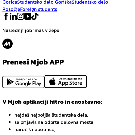
Gorica
Študentsko delo Goriška
Študentsko delo
Posočje
Foreign students
Naslednji job imaš v žepu
Prenesi Mjob APP
V Mjob aplikaciji hitro in enostavno:
najdeš najboljša študentska dela,
se prijaviš na odprta delovna mesta,
naročiš napotnico,