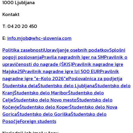
1000
Ljubljana
Kontakt
T
:
04 20 20 450
E
:
info.mjob@whc-slovenia.com
Politika zasebnosti
Upravljanje osebnih podatkov
Splošni
pogoji poslovanja
Pravila nagradnih iger na SM
Pravilnik o
upravičenosti do nagrade (ŠKIS)
Pravilnik nagradne igre
Majske25
Pravilnik nagradne igre Izi 500 EUR
Pravilnik
nagradne igre "e-Kolo 2026"
ePoslovalnica za podjetja
Študentska dela
Študentsko delo Ljubljana
Študentsko delo
Kranj
Študentsko delo Maribor
Študentsko delo
Celje
Študentsko delo Novo mesto
Študentsko delo
Kočevje
Študentsko delo Koper
Študentsko delo Nova
Gorica
Študentsko delo Goriška
Študentsko delo
Posočje
Foreign students