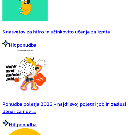
5 nasvetov za hitro in učinkovito učenje za izpite
Hit ponudba
Ponudba poletja 2026 - najdi svoj poletni job in zasluži
denar za nov ....
Hit ponudba