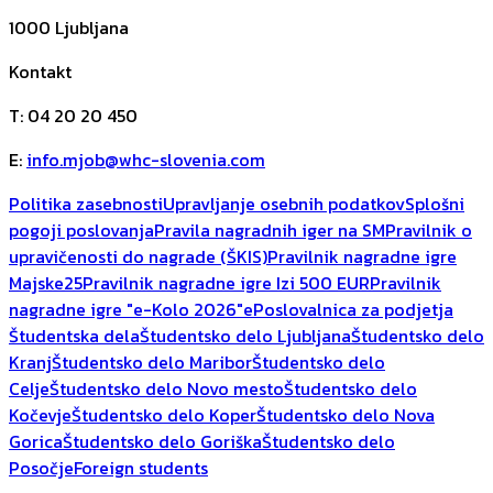
1000
Ljubljana
Kontakt
T
:
04 20 20 450
E
:
info.mjob@whc-slovenia.com
Politika zasebnosti
Upravljanje osebnih podatkov
Splošni
pogoji poslovanja
Pravila nagradnih iger na SM
Pravilnik o
upravičenosti do nagrade (ŠKIS)
Pravilnik nagradne igre
Majske25
Pravilnik nagradne igre Izi 500 EUR
Pravilnik
nagradne igre "e-Kolo 2026"
ePoslovalnica za podjetja
Študentska dela
Študentsko delo Ljubljana
Študentsko delo
Kranj
Študentsko delo Maribor
Študentsko delo
Celje
Študentsko delo Novo mesto
Študentsko delo
Kočevje
Študentsko delo Koper
Študentsko delo Nova
Gorica
Študentsko delo Goriška
Študentsko delo
Posočje
Foreign students