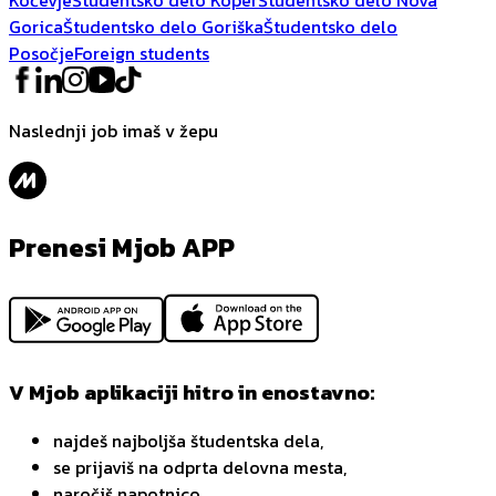
Gorica
Študentsko delo Goriška
Študentsko delo
Posočje
Foreign students
Naslednji job imaš v žepu
Prenesi Mjob APP
V Mjob aplikaciji hitro in enostavno:
najdeš najboljša študentska dela,
se prijaviš na odprta delovna mesta,
naročiš napotnico,