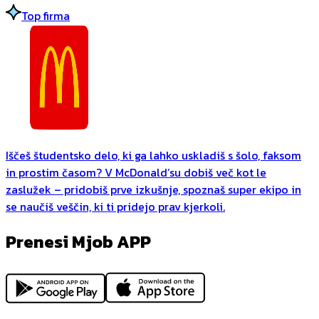
Top firma
Iščeš študentsko delo, ki ga lahko uskladiš s šolo, faksom
in prostim časom? V McDonald’su dobiš več kot le
zaslužek – pridobiš prve izkušnje, spoznaš super ekipo in
se naučiš veščin, ki ti pridejo prav kjerkoli.
Prenesi Mjob APP