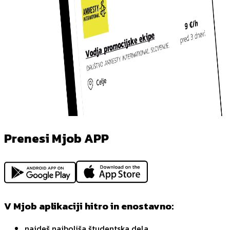
Prenesi Mjob APP
V Mjob aplikaciji hitro in enostavno:
najdeš najboljša študentska dela,