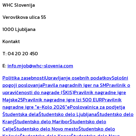
WHC Slovenija
Verovškova ulica 55
1000
Ljubljana
Kontakt
T
:
04 20 20 450
E
:
info.mjob@whc-slovenia.com
Politika zasebnosti
Upravljanje osebnih podatkov
Splošni
pogoji poslovanja
Pravila nagradnih iger na SM
Pravilnik o
upravičenosti do nagrade (ŠKIS)
Pravilnik nagradne igre
Majske25
Pravilnik nagradne igre Izi 500 EUR
Pravilnik
nagradne igre "e-Kolo 2026"
ePoslovalnica za podjetja
Študentska dela
Študentsko delo Ljubljana
Študentsko delo
Kranj
Študentsko delo Maribor
Študentsko delo
Celje
Študentsko delo Novo mesto
Študentsko delo
Kočevje
Študentsko delo Koper
Študentsko delo Nova