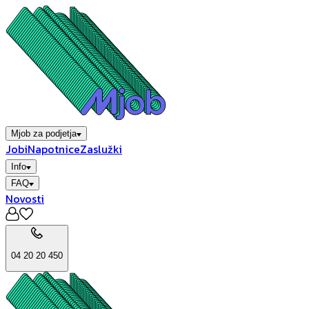
Mjob za podjetja
Jobi
Napotnice
Zaslužki
Info
FAQ
Novosti
04 20 20 450