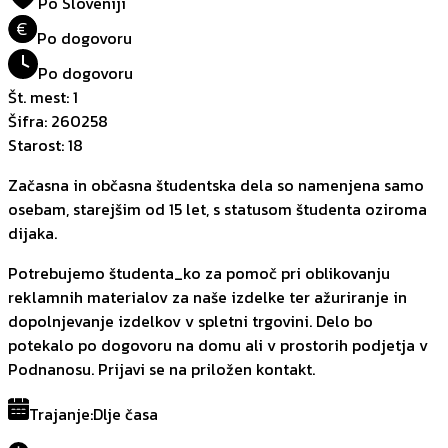
Po Sloveniji
€
Po dogovoru
Po dogovoru
Št. mest
:
1
Šifra
:
260258
Starost
:
18
Začasna in občasna študentska dela so namenjena samo
osebam, starejšim od 15 let, s statusom študenta oziroma
dijaka.
Potrebujemo študenta_ko za pomoč pri oblikovanju
reklamnih materialov za naše izdelke ter ažuriranje in
dopolnjevanje izdelkov v spletni trgovini. Delo bo
potekalo po dogovoru na domu ali v prostorih podjetja v
Podnanosu. Prijavi se na priložen kontakt.
Trajanje
:
Dlje časa