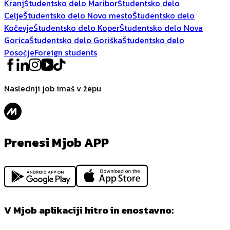
Kranj
Študentsko delo Maribor
Študentsko delo
Celje
Študentsko delo Novo mesto
Študentsko delo
Kočevje
Študentsko delo Koper
Študentsko delo Nova
Gorica
Študentsko delo Goriška
Študentsko delo
Posočje
Foreign students
Naslednji job imaš v žepu
Prenesi Mjob APP
V Mjob aplikaciji hitro in enostavno: