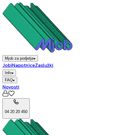
Mjob za podjetja
Jobi
Napotnice
Zaslužki
Info
FAQ
Novosti
04 20 20 450