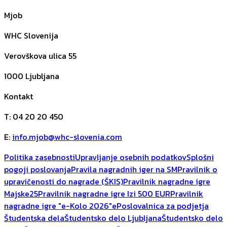
Mjob
WHC Slovenija
Verovškova ulica 55
1000
Ljubljana
Kontakt
T
:
04 20 20 450
E
:
info.mjob@whc-slovenia.com
Politika zasebnosti
Upravljanje osebnih podatkov
Splošni
pogoji poslovanja
Pravila nagradnih iger na SM
Pravilnik o
upravičenosti do nagrade (ŠKIS)
Pravilnik nagradne igre
Majske25
Pravilnik nagradne igre Izi 500 EUR
Pravilnik
nagradne igre "e-Kolo 2026"
ePoslovalnica za podjetja
Študentska dela
Študentsko delo Ljubljana
Študentsko delo