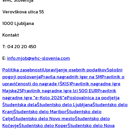
WHC Slovenija
Verovškova ulica 55
1000
Ljubljana
Kontakt
T
:
04 20 20 450
E
:
info.mjob@whc-slovenia.com
Politika zasebnosti
Upravljanje osebnih podatkov
Splošni
pogoji poslovanja
Pravila nagradnih iger na SM
Pravilnik o
upravičenosti do nagrade (ŠKIS)
Pravilnik nagradne igre
Majske25
Pravilnik nagradne igre Izi 500 EUR
Pravilnik
nagradne igre "e-Kolo 2026"
ePoslovalnica za podjetja
Študentska dela
Študentsko delo Ljubljana
Študentsko delo
Kranj
Študentsko delo Maribor
Študentsko delo
Celje
Študentsko delo Novo mesto
Študentsko delo
Kočevje
Študentsko delo Koper
Študentsko delo Nova