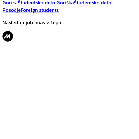
Gorica
Študentsko delo Goriška
Študentsko delo
Posočje
Foreign students
Naslednji job imaš v žepu