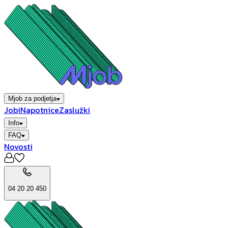
Mjob za podjetja
Jobi
Napotnice
Zaslužki
Info
FAQ
Novosti
04 20 20 450