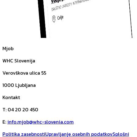
Mjob
WHC Slovenija
Verovškova ulica 55
1000
Ljubljana
Kontakt
T
:
04 20 20 450
E
:
info.mjob@whc-slovenia.com
Politika zasebnosti
Upravljanje osebnih podatkov
Splošni