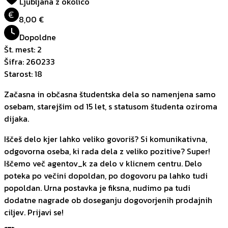
Ljubljana z okolico
€
8,00 €
Dopoldne
Št. mest
:
2
Šifra
:
260233
Starost
:
18
Začasna in občasna študentska dela so namenjena samo
osebam, starejšim od 15 let, s statusom študenta oziroma
dijaka.
Iščeš delo kjer lahko veliko govoriš? Si komunikativna,
odgovorna oseba, ki rada dela z veliko pozitive? Super!
Iščemo več agentov_k za delo v klicnem centru. Delo
poteka po večini dopoldan, po dogovoru pa lahko tudi
popoldan. Urna postavka je fiksna, nudimo pa tudi
dodatne nagrade ob doseganju dogovorjenih prodajnih
ciljev. Prijavi se!