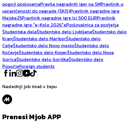
pogoji poslovanja
Pravila nagradnih iger na SM
Pravilnik o
upravičenosti do nagrade (ŠKIS)
Pravilnik nagradne igre
Majske25
Pravilnik nagradne igre Izi 500 EUR
Pravilnik
nagradne igre "e-Kolo 2026"
ePoslovalnica za podjetja
Študentska dela
Študentsko delo Ljubljana
Študentsko delo
Kranj
Študentsko delo Maribor
Študentsko delo
Celje
Študentsko delo Novo mesto
Študentsko delo
Kočevje
Študentsko delo Koper
Študentsko delo Nova
Gorica
Študentsko delo Goriška
Študentsko delo
Posočje
Foreign students
Naslednji job imaš v žepu
Prenesi Mjob APP