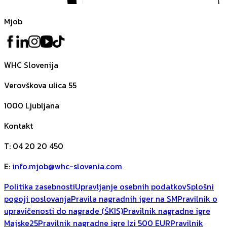
Mjob
WHC Slovenija
Verovškova ulica 55
1000
Ljubljana
Kontakt
T
:
04 20 20 450
E
:
info.mjob@whc-slovenia.com
Politika zasebnosti
Upravljanje osebnih podatkov
Splošni
pogoji poslovanja
Pravila nagradnih iger na SM
Pravilnik o
upravičenosti do nagrade (ŠKIS)
Pravilnik nagradne igre
Majske25
Pravilnik nagradne igre Izi 500 EUR
Pravilnik