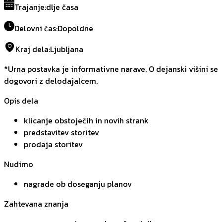
Trajanje
:
dlje časa
Delovni čas
:
Dopoldne
Kraj dela
:
Ljubljana
*Urna postavka je informativne narave. O dejanski višini se
dogovori z delodajalcem.
Opis dela
klicanje obstoječih in novih strank
predstavitev storitev
prodaja storitev
Nudimo
nagrade ob doseganju planov
Zahtevana znanja