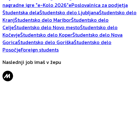
nagradne igre "e-Kolo 2026"
ePoslovalnica za podjetja
Študentska dela
Študentsko delo Ljubljana
Študentsko delo
Kranj
Študentsko delo Maribor
Študentsko delo
Celje
Študentsko delo Novo mesto
Študentsko delo
Kočevje
Študentsko delo Koper
Študentsko delo Nova
Gorica
Študentsko delo Goriška
Študentsko delo
Posočje
Foreign students
Naslednji job imaš v žepu