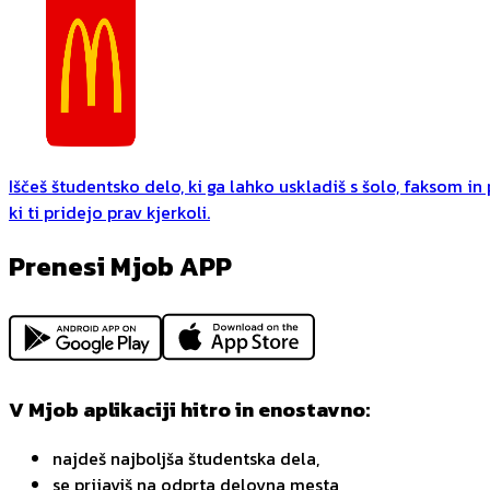
Iščeš študentsko delo, ki ga lahko uskladiš s šolo, faksom i
ki ti pridejo prav kjerkoli.
Prenesi Mjob APP
V Mjob aplikaciji hitro in enostavno:
najdeš najboljša študentska dela,
se prijaviš na odprta delovna mesta,