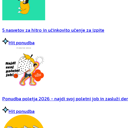
5 nasvetov za hitro in učinkovito učenje za izpite
Hit ponudba
Ponudba poletja 2026 - najdi svoj poletni job in zasluži dena
Hit ponudba