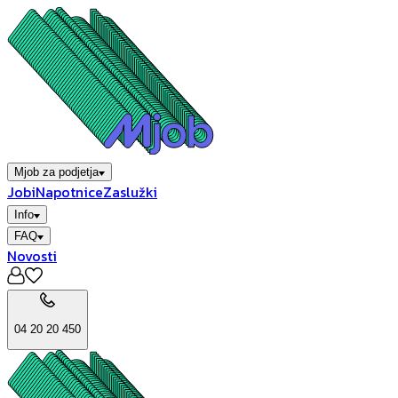
Mjob za podjetja
Jobi
Napotnice
Zaslužki
Info
FAQ
Novosti
04 20 20 450