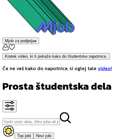
Mjob za podjetja
Kratek video, ki ti pokaže kako do študentske napotnice.
Če ne veš kako do napotnice, si oglej tale
video!
Prosta študentska dela
Top jobi
Novi jobi