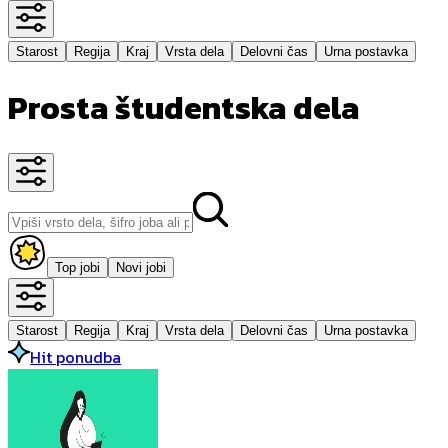
Starost
Regija
Kraj
Vrsta dela
Delovni čas
Urna postavka
Prosta študentska dela
Top jobi
Novi jobi
Starost
Regija
Kraj
Vrsta dela
Delovni čas
Urna postavka
Hit ponudba