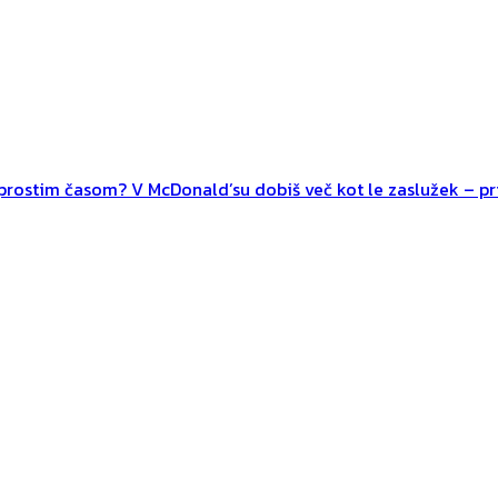
n prostim časom? V McDonald’su dobiš več kot le zaslužek – pri