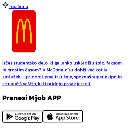
Top firma
Iščeš študentsko delo, ki ga lahko uskladiš s šolo, faksom
in prostim časom? V McDonald’su dobiš več kot le
zaslužek – pridobiš prve izkušnje, spoznaš super ekipo in
se naučiš veščin, ki ti pridejo prav kjerkoli.
Prenesi Mjob APP