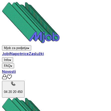
Mjob za podjetja
Jobi
Napotnice
Zaslužki
Info
FAQ
Novosti
04 20 20 450