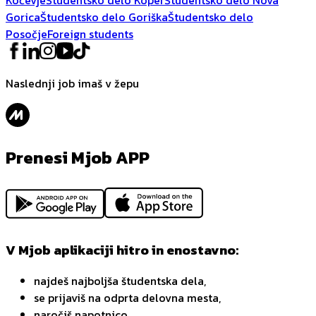
Gorica
Študentsko delo Goriška
Študentsko delo
Posočje
Foreign students
Naslednji job imaš v žepu
Prenesi Mjob APP
V Mjob aplikaciji hitro in enostavno:
najdeš najboljša študentska dela,
se prijaviš na odprta delovna mesta,
naročiš napotnico,