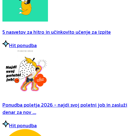
5 nasvetov za hitro in učinkovito učenje za izpite
Hit ponudba
Ponudba poletja 2026 - najdi svoj poletni job in zasluži
denar za nov ....
Hit ponudba