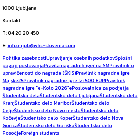
1000
Ljubljana
Kontakt
T
:
04 20 20 450
E
:
info.mjob@whc-slovenia.com
Politika zasebnosti
Upravljanje osebnih podatkov
Splošni
pogoji poslovanja
Pravila nagradnih iger na SM
Pravilnik o
upravičenosti do nagrade (ŠKIS)
Pravilnik nagradne igre
Majske25
Pravilnik nagradne igre Izi 500 EUR
Pravilnik
nagradne igre "e-Kolo 2026"
ePoslovalnica za podjetja
Študentska dela
Študentsko delo Ljubljana
Študentsko delo
Kranj
Študentsko delo Maribor
Študentsko delo
Celje
Študentsko delo Novo mesto
Študentsko delo
Kočevje
Študentsko delo Koper
Študentsko delo Nova
Gorica
Študentsko delo Goriška
Študentsko delo
Posočje
Foreign students