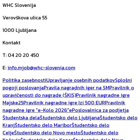
WHC Slovenija
Verovškova ulica 55
1000
Ljubljana
Kontakt
T
:
04 20 20 450
E
:
info.mjob@whc-slovenia.com
Politika zasebnosti
Upravljanje osebnih podatkov
Splošni
pogoji poslovanja
Pravila nagradnih iger na SM
Pravilnik o
upravičenosti do nagrade (ŠKIS)
Pravilnik nagradne igre
Majske25
Pravilnik nagradne igre Izi 500 EUR
Pravilnik
nagradne igre "e-Kolo 2026"
ePoslovalnica za podjetja
Študentska dela
Študentsko delo Ljubljana
Študentsko delo
Kranj
Študentsko delo Maribor
Študentsko delo
Celje
Študentsko delo Novo mesto
Študentsko delo
Kočevje
Študentsko delo Koper
Študentsko delo Nova