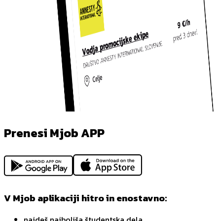
Prenesi Mjob APP
V Mjob aplikaciji hitro in enostavno:
najdeš najboljša študentska dela,