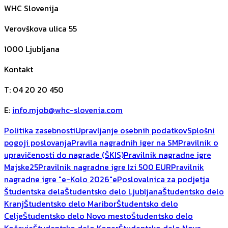
WHC Slovenija
Verovškova ulica 55
1000
Ljubljana
Kontakt
T
:
04 20 20 450
E
:
info.mjob@whc-slovenia.com
Politika zasebnosti
Upravljanje osebnih podatkov
Splošni
pogoji poslovanja
Pravila nagradnih iger na SM
Pravilnik o
upravičenosti do nagrade (ŠKIS)
Pravilnik nagradne igre
Majske25
Pravilnik nagradne igre Izi 500 EUR
Pravilnik
nagradne igre "e-Kolo 2026"
ePoslovalnica za podjetja
Študentska dela
Študentsko delo Ljubljana
Študentsko delo
Kranj
Študentsko delo Maribor
Študentsko delo
Celje
Študentsko delo Novo mesto
Študentsko delo
Kočevje
Študentsko delo Koper
Študentsko delo Nova