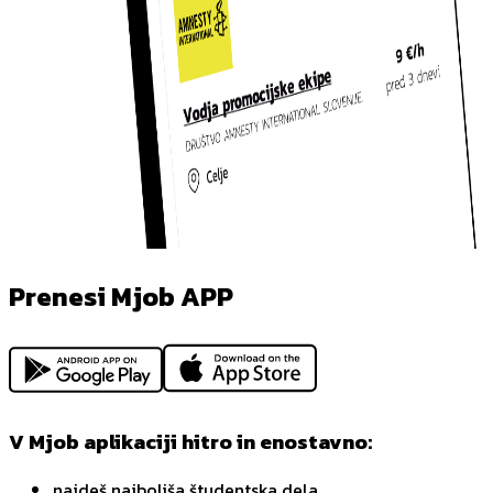
Prenesi Mjob APP
V Mjob aplikaciji hitro in enostavno:
najdeš najboljša študentska dela,