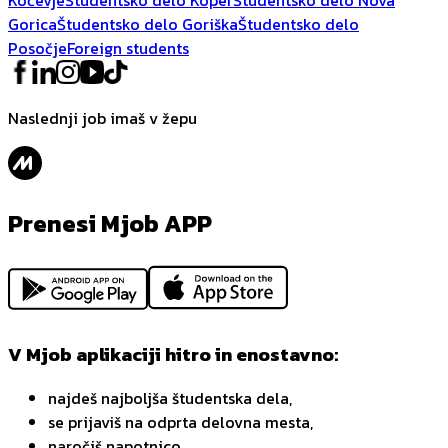
Gorica
Študentsko delo Goriška
Študentsko delo
Posočje
Foreign students
Naslednji job imaš v žepu
Prenesi Mjob APP
V Mjob aplikaciji hitro in enostavno:
najdeš najboljša študentska dela,
se prijaviš na odprta delovna mesta,
naročiš napotnico,