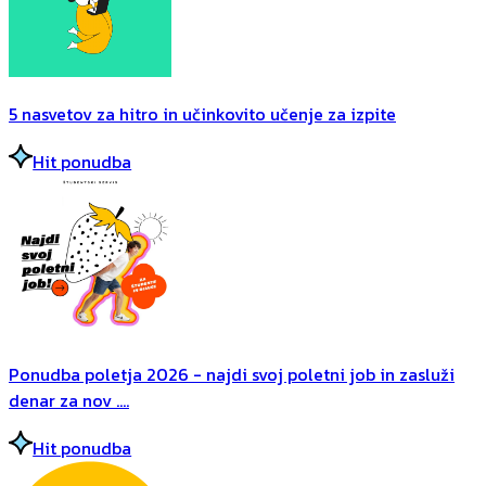
5 nasvetov za hitro in učinkovito učenje za izpite
Hit ponudba
Ponudba poletja 2026 - najdi svoj poletni job in zasluži
denar za nov ....
Hit ponudba