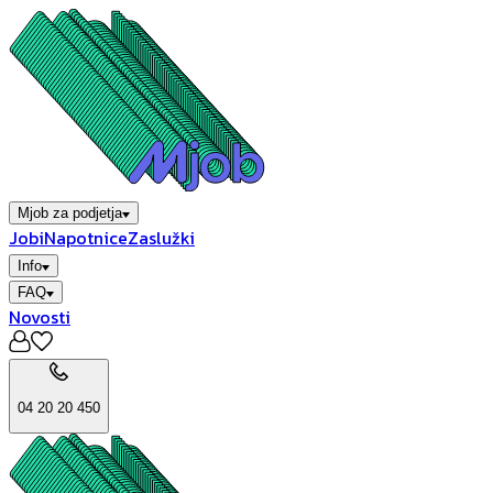
Mjob za podjetja
Jobi
Napotnice
Zaslužki
Info
FAQ
Novosti
04 20 20 450