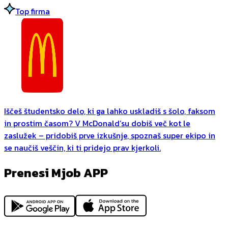
Top firma
Iščeš študentsko delo, ki ga lahko uskladiš s šolo, faksom
in prostim časom? V McDonald’su dobiš več kot le
zaslužek – pridobiš prve izkušnje, spoznaš super ekipo in
se naučiš veščin, ki ti pridejo prav kjerkoli.
Prenesi Mjob APP