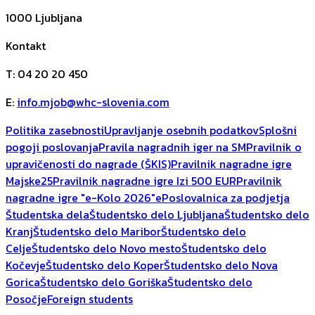
1000
Ljubljana
Kontakt
T
:
04 20 20 450
E
:
info.mjob@whc-slovenia.com
Politika zasebnosti
Upravljanje osebnih podatkov
Splošni
pogoji poslovanja
Pravila nagradnih iger na SM
Pravilnik o
upravičenosti do nagrade (ŠKIS)
Pravilnik nagradne igre
Majske25
Pravilnik nagradne igre Izi 500 EUR
Pravilnik
nagradne igre "e-Kolo 2026"
ePoslovalnica za podjetja
Študentska dela
Študentsko delo Ljubljana
Študentsko delo
Kranj
Študentsko delo Maribor
Študentsko delo
Celje
Študentsko delo Novo mesto
Študentsko delo
Kočevje
Študentsko delo Koper
Študentsko delo Nova
Gorica
Študentsko delo Goriška
Študentsko delo
Posočje
Foreign students