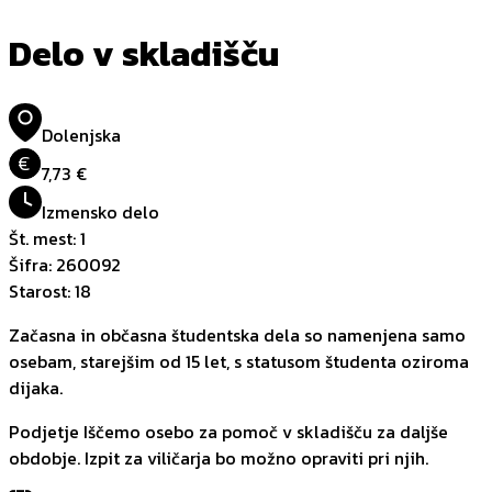
Delo v skladišču
Dolenjska
€
7,73 €
Izmensko delo
Št. mest
:
1
Šifra
:
260092
Starost
:
18
Začasna in občasna študentska dela so namenjena samo
osebam, starejšim od 15 let, s statusom študenta oziroma
dijaka.
Podjetje Iščemo osebo za pomoč v skladišču za daljše
obdobje. Izpit za viličarja bo možno opraviti pri njih.