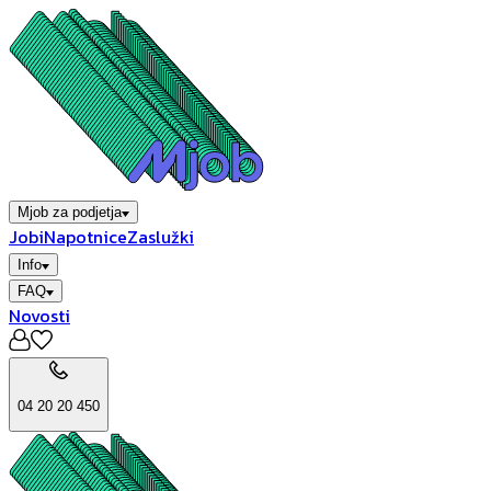
Mjob za podjetja
Jobi
Napotnice
Zaslužki
Info
FAQ
Novosti
04 20 20 450