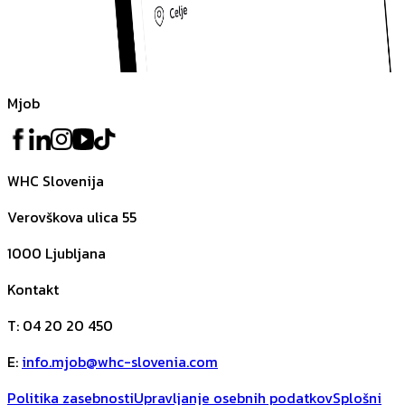
Mjob
WHC Slovenija
Verovškova ulica 55
1000
Ljubljana
Kontakt
T
:
04 20 20 450
E
:
info.mjob@whc-slovenia.com
Politika zasebnosti
Upravljanje osebnih podatkov
Splošni