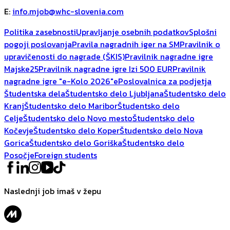
E
:
info.mjob@whc-slovenia.com
Politika zasebnosti
Upravljanje osebnih podatkov
Splošni
pogoji poslovanja
Pravila nagradnih iger na SM
Pravilnik o
upravičenosti do nagrade (ŠKIS)
Pravilnik nagradne igre
Majske25
Pravilnik nagradne igre Izi 500 EUR
Pravilnik
nagradne igre "e-Kolo 2026"
ePoslovalnica za podjetja
Študentska dela
Študentsko delo Ljubljana
Študentsko delo
Kranj
Študentsko delo Maribor
Študentsko delo
Celje
Študentsko delo Novo mesto
Študentsko delo
Kočevje
Študentsko delo Koper
Študentsko delo Nova
Gorica
Študentsko delo Goriška
Študentsko delo
Posočje
Foreign students
Naslednji job imaš v žepu