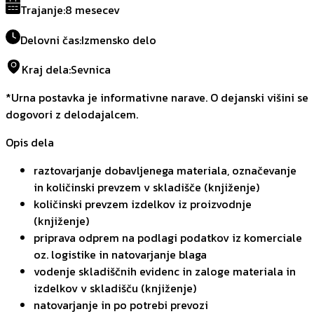
Trajanje
:
8 mesecev
Delovni čas
:
Izmensko delo
Kraj dela
:
Sevnica
*Urna postavka je informativne narave. O dejanski višini se
dogovori z delodajalcem.
Opis dela
raztovarjanje dobavljenega materiala, označevanje
in količinski prevzem v skladišče (knjiženje)
količinski prevzem izdelkov iz proizvodnje
(knjiženje)
priprava odprem na podlagi podatkov iz komerciale
oz. logistike in natovarjanje blaga
vodenje skladiščnih evidenc in zaloge materiala in
izdelkov v skladišču (knjiženje)
natovarjanje in po potrebi prevozi