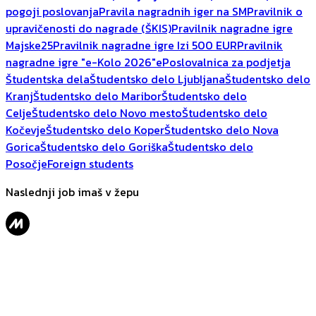
pogoji poslovanja
Pravila nagradnih iger na SM
Pravilnik o
upravičenosti do nagrade (ŠKIS)
Pravilnik nagradne igre
Majske25
Pravilnik nagradne igre Izi 500 EUR
Pravilnik
nagradne igre "e-Kolo 2026"
ePoslovalnica za podjetja
Študentska dela
Študentsko delo Ljubljana
Študentsko delo
Kranj
Študentsko delo Maribor
Študentsko delo
Celje
Študentsko delo Novo mesto
Študentsko delo
Kočevje
Študentsko delo Koper
Študentsko delo Nova
Gorica
Študentsko delo Goriška
Študentsko delo
Posočje
Foreign students
Naslednji job imaš v žepu