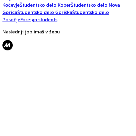
Kočevje
Študentsko delo Koper
Študentsko delo Nova
Gorica
Študentsko delo Goriška
Študentsko delo
Posočje
Foreign students
Naslednji job imaš v žepu