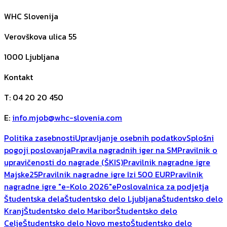
WHC Slovenija
Verovškova ulica 55
1000
Ljubljana
Kontakt
T
:
04 20 20 450
E
:
info.mjob@whc-slovenia.com
Politika zasebnosti
Upravljanje osebnih podatkov
Splošni
pogoji poslovanja
Pravila nagradnih iger na SM
Pravilnik o
upravičenosti do nagrade (ŠKIS)
Pravilnik nagradne igre
Majske25
Pravilnik nagradne igre Izi 500 EUR
Pravilnik
nagradne igre "e-Kolo 2026"
ePoslovalnica za podjetja
Študentska dela
Študentsko delo Ljubljana
Študentsko delo
Kranj
Študentsko delo Maribor
Študentsko delo
Celje
Študentsko delo Novo mesto
Študentsko delo