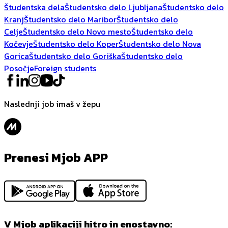
Študentska dela
Študentsko delo Ljubljana
Študentsko delo
Kranj
Študentsko delo Maribor
Študentsko delo
Celje
Študentsko delo Novo mesto
Študentsko delo
Kočevje
Študentsko delo Koper
Študentsko delo Nova
Gorica
Študentsko delo Goriška
Študentsko delo
Posočje
Foreign students
Naslednji job imaš v žepu
Prenesi Mjob APP
V Mjob aplikaciji hitro in enostavno: