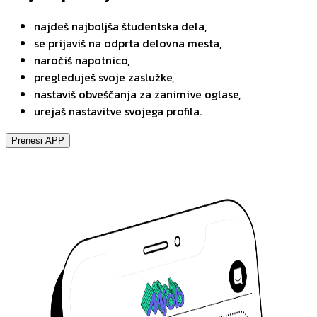
najdeš najboljša študentska dela,
se prijaviš na odprta delovna mesta,
naročiš napotnico,
pregleduješ svoje zaslužke,
nastaviš obveščanja za zanimive oglase,
urejaš nastavitve svojega profila.
Prenesi APP