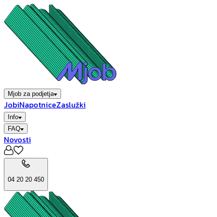
Mjob za podjetja
Jobi
Napotnice
Zaslužki
Info
FAQ
Novosti
04 20 20 450