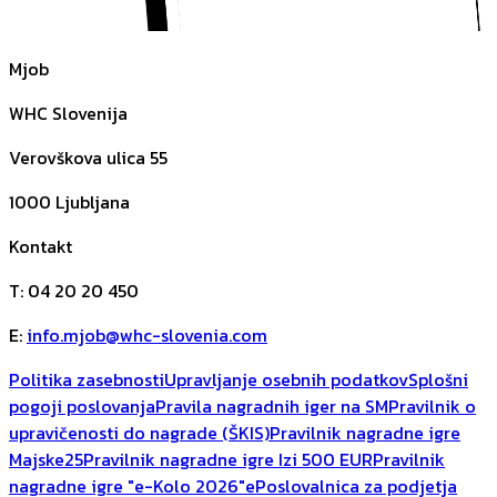
Mjob
WHC Slovenija
Verovškova ulica 55
1000
Ljubljana
Kontakt
T
:
04 20 20 450
E
:
info.mjob@whc-slovenia.com
Politika zasebnosti
Upravljanje osebnih podatkov
Splošni
pogoji poslovanja
Pravila nagradnih iger na SM
Pravilnik o
upravičenosti do nagrade (ŠKIS)
Pravilnik nagradne igre
Majske25
Pravilnik nagradne igre Izi 500 EUR
Pravilnik
nagradne igre "e-Kolo 2026"
ePoslovalnica za podjetja