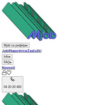
Mjob za podjetja
Jobi
Napotnice
Zaslužki
Info
FAQ
Novosti
04 20 20 450