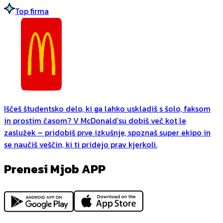
Top firma
Iščeš študentsko delo, ki ga lahko uskladiš s šolo, faksom
in prostim časom? V McDonald’su dobiš več kot le
zaslužek – pridobiš prve izkušnje, spoznaš super ekipo in
se naučiš veščin, ki ti pridejo prav kjerkoli.
Prenesi Mjob APP