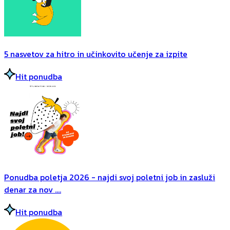
5 nasvetov za hitro in učinkovito učenje za izpite
Hit ponudba
Ponudba poletja 2026 - najdi svoj poletni job in zasluži
denar za nov ....
Hit ponudba