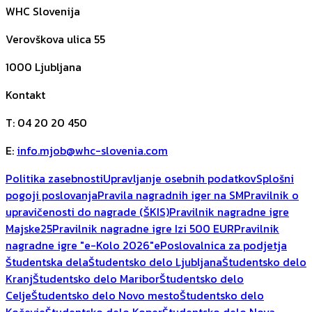
WHC Slovenija
Verovškova ulica 55
1000
Ljubljana
Kontakt
T
:
04 20 20 450
E
:
info.mjob@whc-slovenia.com
Politika zasebnosti
Upravljanje osebnih podatkov
Splošni
pogoji poslovanja
Pravila nagradnih iger na SM
Pravilnik o
upravičenosti do nagrade (ŠKIS)
Pravilnik nagradne igre
Majske25
Pravilnik nagradne igre Izi 500 EUR
Pravilnik
nagradne igre "e-Kolo 2026"
ePoslovalnica za podjetja
Študentska dela
Študentsko delo Ljubljana
Študentsko delo
Kranj
Študentsko delo Maribor
Študentsko delo
Celje
Študentsko delo Novo mesto
Študentsko delo
Kočevje
Študentsko delo Koper
Študentsko delo Nova