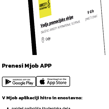
Prenesi Mjob APP
V Mjob aplikaciji hitro in enostavno:
najdeš najboljša študentska dela,