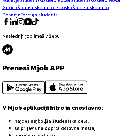
Gorica
Študentsko delo Goriška
Študentsko delo
Posočje
Foreign students
Naslednji job imaš v žepu
Prenesi Mjob APP
V Mjob aplikaciji hitro in enostavno:
najdeš najboljša študentska dela,
se prijaviš na odprta delovna mesta,
naročiš napotnico,