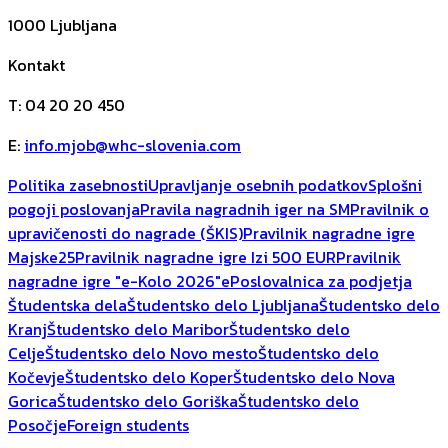
1000
Ljubljana
Kontakt
T
:
04 20 20 450
E
:
info.mjob@whc-slovenia.com
Politika zasebnosti
Upravljanje osebnih podatkov
Splošni
pogoji poslovanja
Pravila nagradnih iger na SM
Pravilnik o
upravičenosti do nagrade (ŠKIS)
Pravilnik nagradne igre
Majske25
Pravilnik nagradne igre Izi 500 EUR
Pravilnik
nagradne igre "e-Kolo 2026"
ePoslovalnica za podjetja
Študentska dela
Študentsko delo Ljubljana
Študentsko delo
Kranj
Študentsko delo Maribor
Študentsko delo
Celje
Študentsko delo Novo mesto
Študentsko delo
Kočevje
Študentsko delo Koper
Študentsko delo Nova
Gorica
Študentsko delo Goriška
Študentsko delo
Posočje
Foreign students