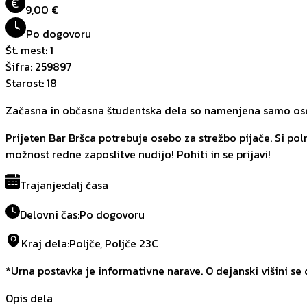
€
9,00 €
Po dogovoru
Št. mest
:
1
Šifra
:
259897
Starost
:
18
Začasna in občasna študentska dela so namenjena samo oseb
Prijeten Bar Bršca potrebuje osebo za strežbo pijače. Si pol
možnost redne zaposlitve nudijo! Pohiti in se prijavi!
Trajanje
:
dalj časa
Delovni čas
:
Po dogovoru
Kraj dela
:
Poljče, Poljče 23C
*Urna postavka je informativne narave. O dejanski višini se
Opis dela