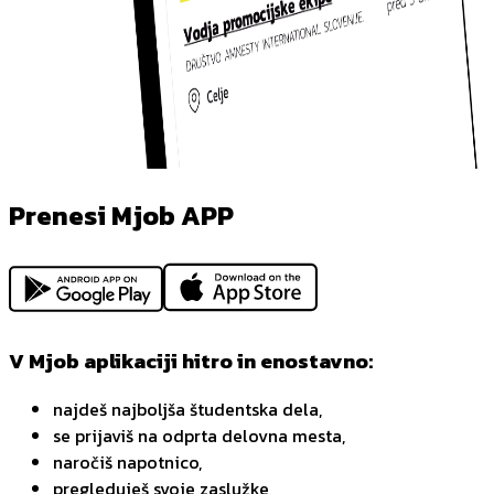
Prenesi Mjob APP
V Mjob aplikaciji hitro in enostavno:
najdeš najboljša študentska dela,
se prijaviš na odprta delovna mesta,
naročiš napotnico,
pregleduješ svoje zaslužke,