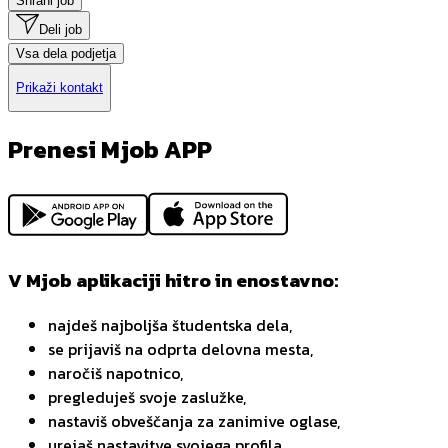
Shrani job
Deli job
Vsa dela podjetja
Prikaži kontakt
Prenesi Mjob APP
V Mjob aplikaciji hitro in enostavno:
najdeš najboljša študentska dela,
se prijaviš na odprta delovna mesta,
naročiš napotnico,
pregleduješ svoje zaslužke,
nastaviš obveščanja za zanimive oglase,
urejaš nastavitve svojega profila.