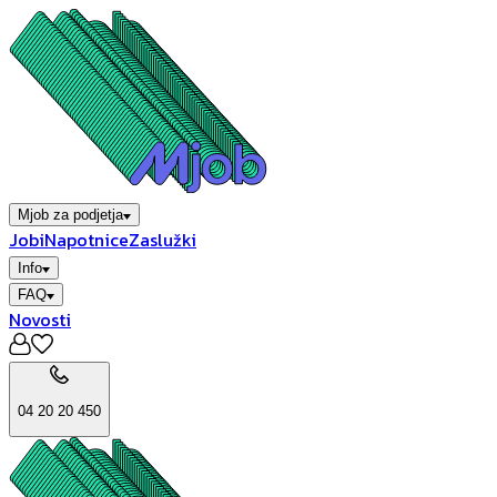
Mjob za podjetja
Jobi
Napotnice
Zaslužki
Info
FAQ
Novosti
04 20 20 450