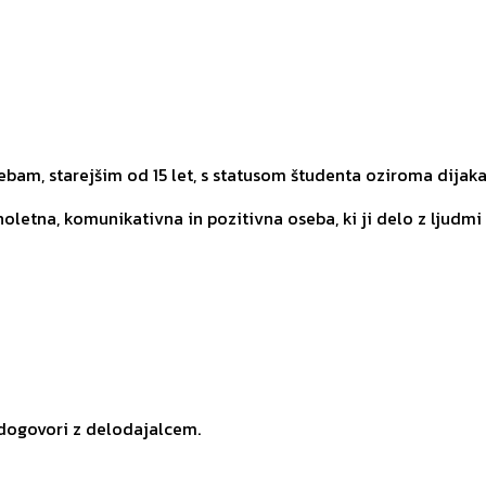
am, starejšim od 15 let, s statusom študenta oziroma dijaka
noletna, komunikativna in pozitivna oseba, ki ji delo z ljudmi
 dogovori z delodajalcem.