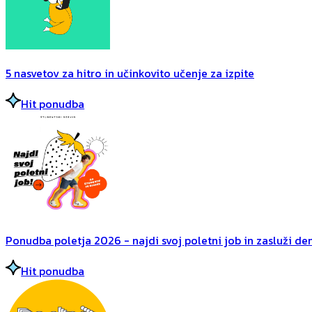
5 nasvetov za hitro in učinkovito učenje za izpite
Hit ponudba
Ponudba poletja 2026 - najdi svoj poletni job in zasluži dena
Hit ponudba