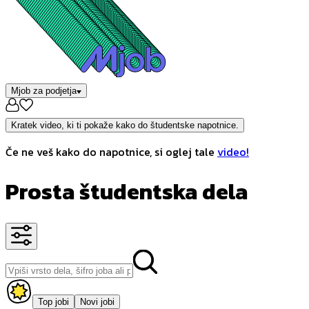
Mjob za podjetja
Kratek video, ki ti pokaže kako do študentske napotnice.
Če ne veš kako do napotnice, si oglej tale
video!
Prosta študentska dela
Top jobi
Novi jobi