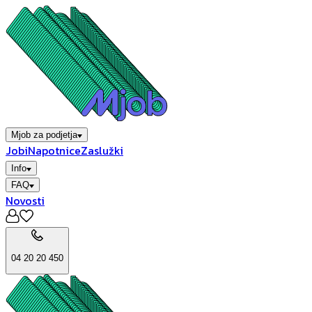
Mjob za podjetja
Jobi
Napotnice
Zaslužki
Info
FAQ
Novosti
04 20 20 450