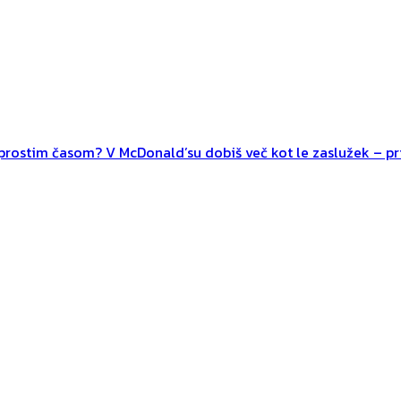
n prostim časom? V McDonald’su dobiš več kot le zaslužek – pri