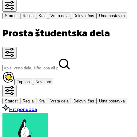
Starost
Regija
Kraj
Vrsta dela
Delovni čas
Urna postavka
Prosta študentska dela
Top jobi
Novi jobi
Starost
Regija
Kraj
Vrsta dela
Delovni čas
Urna postavka
Hit ponudba