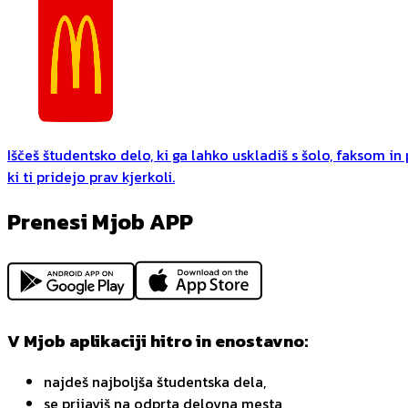
Iščeš študentsko delo, ki ga lahko uskladiš s šolo, faksom i
ki ti pridejo prav kjerkoli.
Prenesi Mjob APP
V Mjob aplikaciji hitro in enostavno:
najdeš najboljša študentska dela,
se prijaviš na odprta delovna mesta,