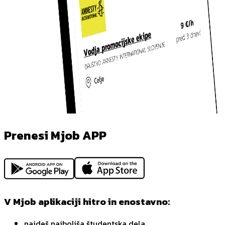
Prenesi Mjob APP
V Mjob aplikaciji hitro in enostavno:
najdeš najboljša študentska dela,