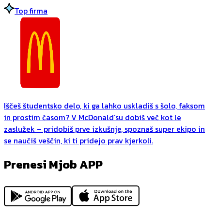
Top firma
Iščeš študentsko delo, ki ga lahko uskladiš s šolo, faksom
in prostim časom? V McDonald’su dobiš več kot le
zaslužek – pridobiš prve izkušnje, spoznaš super ekipo in
se naučiš veščin, ki ti pridejo prav kjerkoli.
Prenesi Mjob APP