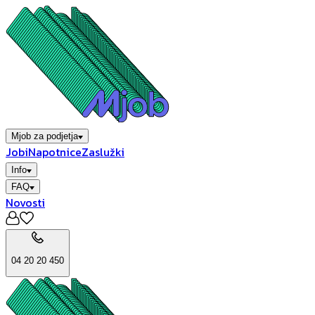
Mjob za podjetja
Jobi
Napotnice
Zaslužki
Info
FAQ
Novosti
04 20 20 450