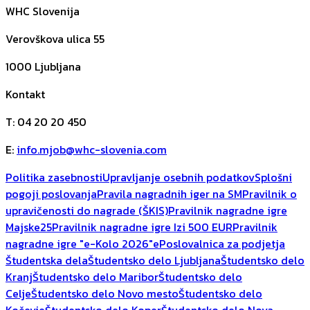
WHC Slovenija
Verovškova ulica 55
1000
Ljubljana
Kontakt
T
:
04 20 20 450
E
:
info.mjob@whc-slovenia.com
Politika zasebnosti
Upravljanje osebnih podatkov
Splošni
pogoji poslovanja
Pravila nagradnih iger na SM
Pravilnik o
upravičenosti do nagrade (ŠKIS)
Pravilnik nagradne igre
Majske25
Pravilnik nagradne igre Izi 500 EUR
Pravilnik
nagradne igre "e-Kolo 2026"
ePoslovalnica za podjetja
Študentska dela
Študentsko delo Ljubljana
Študentsko delo
Kranj
Študentsko delo Maribor
Študentsko delo
Celje
Študentsko delo Novo mesto
Študentsko delo
Kočevje
Študentsko delo Koper
Študentsko delo Nova