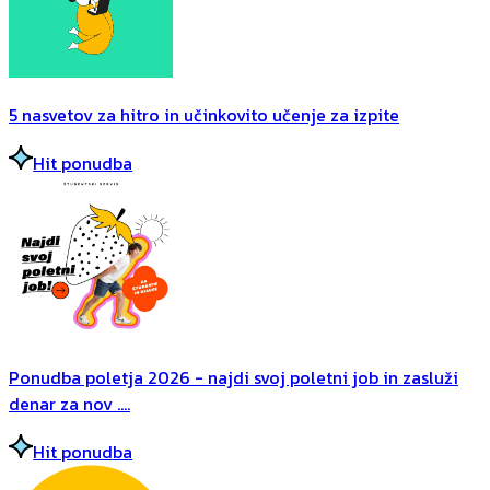
5 nasvetov za hitro in učinkovito učenje za izpite
Hit ponudba
Ponudba poletja 2026 - najdi svoj poletni job in zasluži
denar za nov ....
Hit ponudba