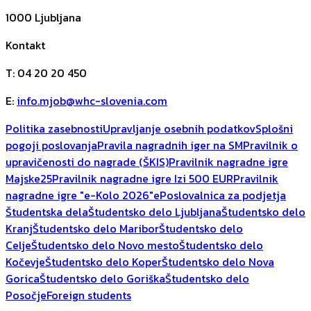
1000
Ljubljana
Kontakt
T
:
04 20 20 450
E
:
info.mjob@whc-slovenia.com
Politika zasebnosti
Upravljanje osebnih podatkov
Splošni
pogoji poslovanja
Pravila nagradnih iger na SM
Pravilnik o
upravičenosti do nagrade (ŠKIS)
Pravilnik nagradne igre
Majske25
Pravilnik nagradne igre Izi 500 EUR
Pravilnik
nagradne igre "e-Kolo 2026"
ePoslovalnica za podjetja
Študentska dela
Študentsko delo Ljubljana
Študentsko delo
Kranj
Študentsko delo Maribor
Študentsko delo
Celje
Študentsko delo Novo mesto
Študentsko delo
Kočevje
Študentsko delo Koper
Študentsko delo Nova
Gorica
Študentsko delo Goriška
Študentsko delo
Posočje
Foreign students