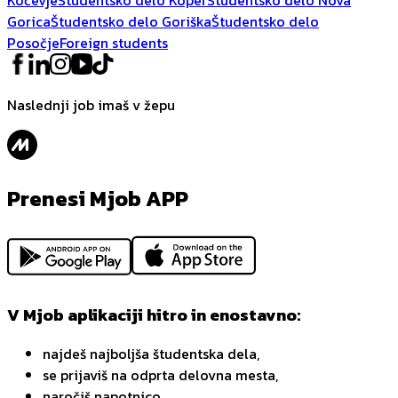
Gorica
Študentsko delo Goriška
Študentsko delo
Posočje
Foreign students
Naslednji job imaš v žepu
Prenesi Mjob APP
V Mjob aplikaciji hitro in enostavno:
najdeš najboljša študentska dela,
se prijaviš na odprta delovna mesta,
naročiš napotnico,