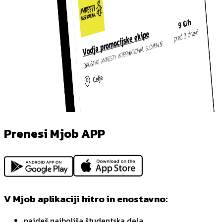
Prenesi Mjob APP
V Mjob aplikaciji hitro in enostavno:
najdeš najboljša študentska dela,