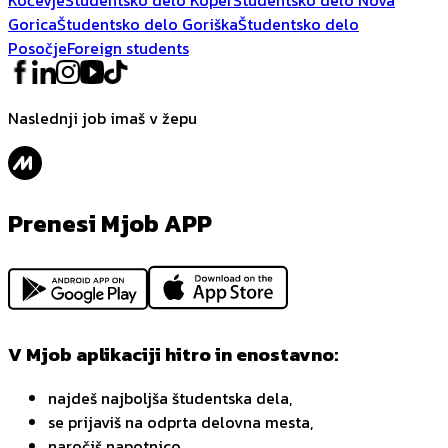
Gorica
Študentsko delo Goriška
Študentsko delo
Posočje
Foreign students
Naslednji job imaš v žepu
Prenesi Mjob APP
V Mjob aplikaciji hitro in enostavno:
najdeš najboljša študentska dela,
se prijaviš na odprta delovna mesta,
naročiš napotnico,