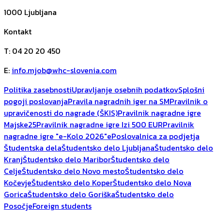
1000
Ljubljana
Kontakt
T
:
04 20 20 450
E
:
info.mjob@whc-slovenia.com
Politika zasebnosti
Upravljanje osebnih podatkov
Splošni
pogoji poslovanja
Pravila nagradnih iger na SM
Pravilnik o
upravičenosti do nagrade (ŠKIS)
Pravilnik nagradne igre
Majske25
Pravilnik nagradne igre Izi 500 EUR
Pravilnik
nagradne igre "e-Kolo 2026"
ePoslovalnica za podjetja
Študentska dela
Študentsko delo Ljubljana
Študentsko delo
Kranj
Študentsko delo Maribor
Študentsko delo
Celje
Študentsko delo Novo mesto
Študentsko delo
Kočevje
Študentsko delo Koper
Študentsko delo Nova
Gorica
Študentsko delo Goriška
Študentsko delo
Posočje
Foreign students