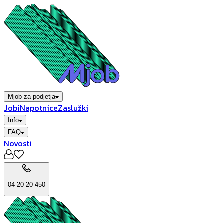
Mjob za podjetja
Jobi
Napotnice
Zaslužki
Info
FAQ
Novosti
04 20 20 450