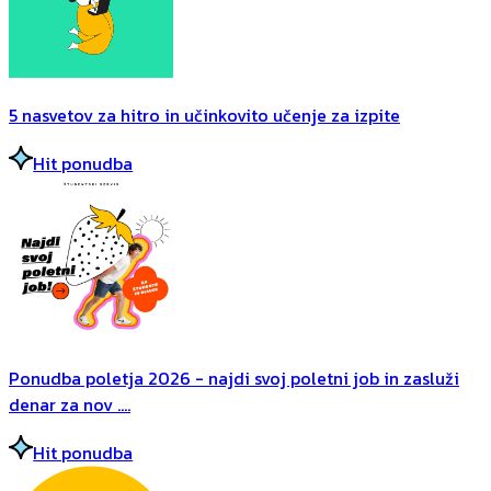
5 nasvetov za hitro in učinkovito učenje za izpite
Hit ponudba
Ponudba poletja 2026 - najdi svoj poletni job in zasluži
denar za nov ....
Hit ponudba