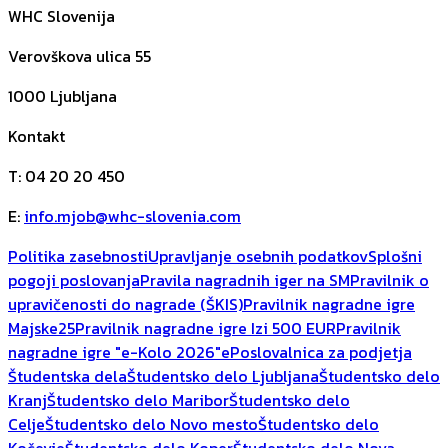
WHC Slovenija
Verovškova ulica 55
1000
Ljubljana
Kontakt
T
:
04 20 20 450
E
:
info.mjob@whc-slovenia.com
Politika zasebnosti
Upravljanje osebnih podatkov
Splošni
pogoji poslovanja
Pravila nagradnih iger na SM
Pravilnik o
upravičenosti do nagrade (ŠKIS)
Pravilnik nagradne igre
Majske25
Pravilnik nagradne igre Izi 500 EUR
Pravilnik
nagradne igre "e-Kolo 2026"
ePoslovalnica za podjetja
Študentska dela
Študentsko delo Ljubljana
Študentsko delo
Kranj
Študentsko delo Maribor
Študentsko delo
Celje
Študentsko delo Novo mesto
Študentsko delo
Kočevje
Študentsko delo Koper
Študentsko delo Nova