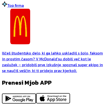
Top firma
Iščeš študentsko delo, ki ga lahko uskladiš s šolo, faksom
in prostim časom? V McDonald’su dobiš več kot le
zaslužek – pridobiš prve izkušnje, spoznaš super ekipo in
se naučiš veščin, ki ti pridejo prav kjerkoli.
Prenesi Mjob APP