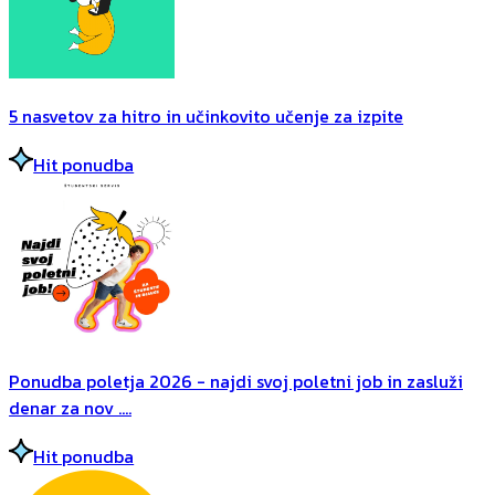
5 nasvetov za hitro in učinkovito učenje za izpite
Hit ponudba
Ponudba poletja 2026 - najdi svoj poletni job in zasluži
denar za nov ....
Hit ponudba