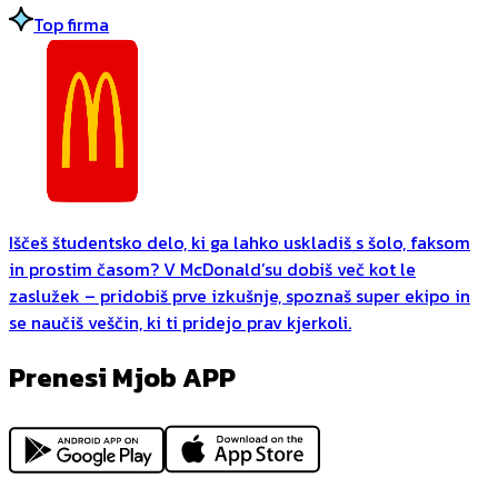
Top firma
Iščeš študentsko delo, ki ga lahko uskladiš s šolo, faksom
in prostim časom? V McDonald’su dobiš več kot le
zaslužek – pridobiš prve izkušnje, spoznaš super ekipo in
se naučiš veščin, ki ti pridejo prav kjerkoli.
Prenesi Mjob APP