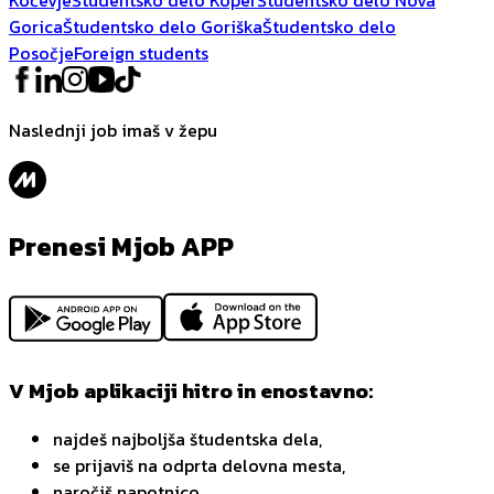
Gorica
Študentsko delo Goriška
Študentsko delo
Posočje
Foreign students
Naslednji job imaš v žepu
Prenesi Mjob APP
V Mjob aplikaciji hitro in enostavno:
najdeš najboljša študentska dela,
se prijaviš na odprta delovna mesta,
naročiš napotnico,