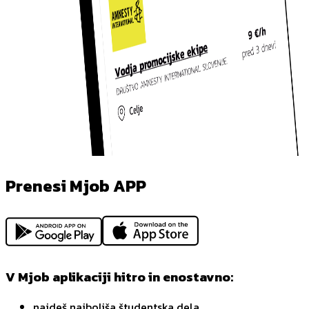
Prenesi Mjob APP
V Mjob aplikaciji hitro in enostavno:
najdeš najboljša študentska dela,