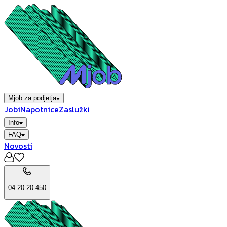
Mjob za podjetja
Jobi
Napotnice
Zaslužki
Info
FAQ
Novosti
04 20 20 450