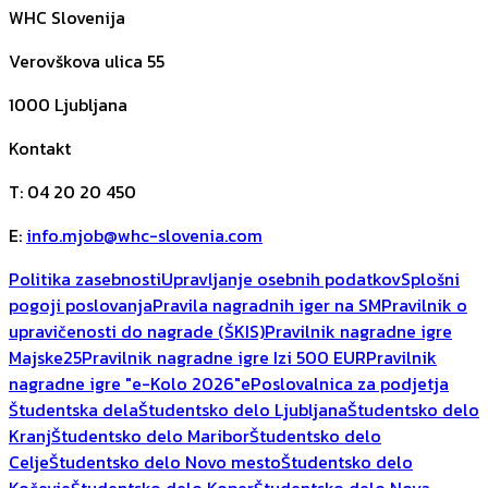
WHC Slovenija
Verovškova ulica 55
1000
Ljubljana
Kontakt
T
:
04 20 20 450
E
:
info.mjob@whc-slovenia.com
Politika zasebnosti
Upravljanje osebnih podatkov
Splošni
pogoji poslovanja
Pravila nagradnih iger na SM
Pravilnik o
upravičenosti do nagrade (ŠKIS)
Pravilnik nagradne igre
Majske25
Pravilnik nagradne igre Izi 500 EUR
Pravilnik
nagradne igre "e-Kolo 2026"
ePoslovalnica za podjetja
Študentska dela
Študentsko delo Ljubljana
Študentsko delo
Kranj
Študentsko delo Maribor
Študentsko delo
Celje
Študentsko delo Novo mesto
Študentsko delo
Kočevje
Študentsko delo Koper
Študentsko delo Nova