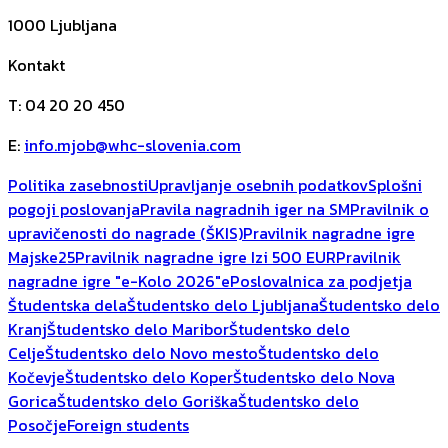
1000
Ljubljana
Kontakt
T
:
04 20 20 450
E
:
info.mjob@whc-slovenia.com
Politika zasebnosti
Upravljanje osebnih podatkov
Splošni
pogoji poslovanja
Pravila nagradnih iger na SM
Pravilnik o
upravičenosti do nagrade (ŠKIS)
Pravilnik nagradne igre
Majske25
Pravilnik nagradne igre Izi 500 EUR
Pravilnik
nagradne igre "e-Kolo 2026"
ePoslovalnica za podjetja
Študentska dela
Študentsko delo Ljubljana
Študentsko delo
Kranj
Študentsko delo Maribor
Študentsko delo
Celje
Študentsko delo Novo mesto
Študentsko delo
Kočevje
Študentsko delo Koper
Študentsko delo Nova
Gorica
Študentsko delo Goriška
Študentsko delo
Posočje
Foreign students