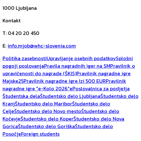
1000
Ljubljana
Kontakt
T
:
04 20 20 450
E
:
info.mjob@whc-slovenia.com
Politika zasebnosti
Upravljanje osebnih podatkov
Splošni
pogoji poslovanja
Pravila nagradnih iger na SM
Pravilnik o
upravičenosti do nagrade (ŠKIS)
Pravilnik nagradne igre
Majske25
Pravilnik nagradne igre Izi 500 EUR
Pravilnik
nagradne igre "e-Kolo 2026"
ePoslovalnica za podjetja
Študentska dela
Študentsko delo Ljubljana
Študentsko delo
Kranj
Študentsko delo Maribor
Študentsko delo
Celje
Študentsko delo Novo mesto
Študentsko delo
Kočevje
Študentsko delo Koper
Študentsko delo Nova
Gorica
Študentsko delo Goriška
Študentsko delo
Posočje
Foreign students