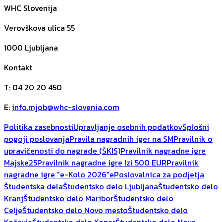
WHC Slovenija
Verovškova ulica 55
1000
Ljubljana
Kontakt
T
:
04 20 20 450
E
:
info.mjob@whc-slovenia.com
Politika zasebnosti
Upravljanje osebnih podatkov
Splošni
pogoji poslovanja
Pravila nagradnih iger na SM
Pravilnik o
upravičenosti do nagrade (ŠKIS)
Pravilnik nagradne igre
Majske25
Pravilnik nagradne igre Izi 500 EUR
Pravilnik
nagradne igre "e-Kolo 2026"
ePoslovalnica za podjetja
Študentska dela
Študentsko delo Ljubljana
Študentsko delo
Kranj
Študentsko delo Maribor
Študentsko delo
Celje
Študentsko delo Novo mesto
Študentsko delo
Kočevje
Študentsko delo Koper
Študentsko delo Nova