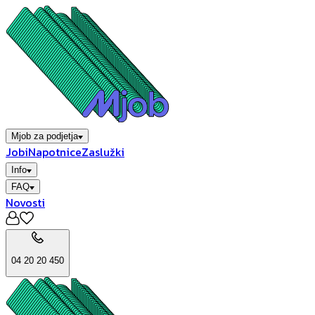
Mjob za podjetja
Jobi
Napotnice
Zaslužki
Info
FAQ
Novosti
04 20 20 450