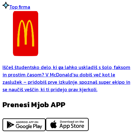
Top firma
Iščeš študentsko delo, ki ga lahko uskladiš s šolo, faksom
in prostim časom? V McDonald’su dobiš več kot le
zaslužek – pridobiš prve izkušnje, spoznaš super ekipo in
se naučiš veščin, ki ti pridejo prav kjerkoli.
Prenesi Mjob APP