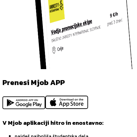
Prenesi Mjob APP
V Mjob aplikaciji hitro in enostavno:
najdeš najboljša študentska dela,