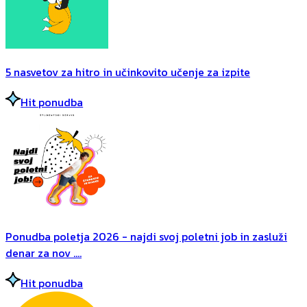
5 nasvetov za hitro in učinkovito učenje za izpite
Hit ponudba
Ponudba poletja 2026 - najdi svoj poletni job in zasluži
denar za nov ....
Hit ponudba