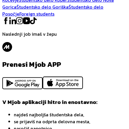
Gorica
Študentsko delo Goriška
Študentsko delo
Posočje
Foreign students
Naslednji job imaš v žepu
Prenesi Mjob APP
V Mjob aplikaciji hitro in enostavno:
najdeš najboljša študentska dela,
se prijaviš na odprta delovna mesta,
naročiš napotnico,