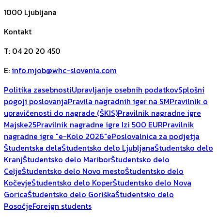
1000
Ljubljana
Kontakt
T
:
04 20 20 450
E
:
info.mjob@whc-slovenia.com
Politika zasebnosti
Upravljanje osebnih podatkov
Splošni
pogoji poslovanja
Pravila nagradnih iger na SM
Pravilnik o
upravičenosti do nagrade (ŠKIS)
Pravilnik nagradne igre
Majske25
Pravilnik nagradne igre Izi 500 EUR
Pravilnik
nagradne igre "e-Kolo 2026"
ePoslovalnica za podjetja
Študentska dela
Študentsko delo Ljubljana
Študentsko delo
Kranj
Študentsko delo Maribor
Študentsko delo
Celje
Študentsko delo Novo mesto
Študentsko delo
Kočevje
Študentsko delo Koper
Študentsko delo Nova
Gorica
Študentsko delo Goriška
Študentsko delo
Posočje
Foreign students