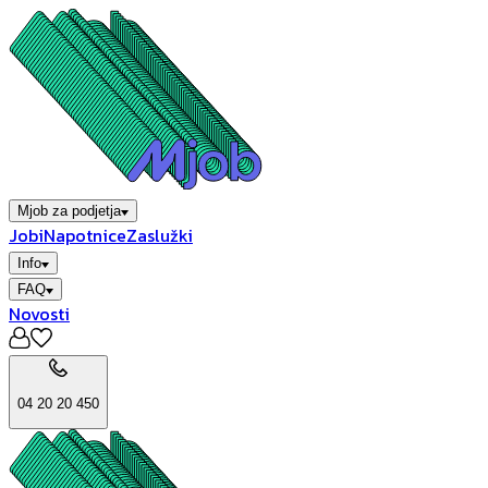
Mjob za podjetja
Jobi
Napotnice
Zaslužki
Info
FAQ
Novosti
04 20 20 450