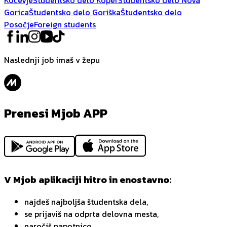
Gorica
Študentsko delo Goriška
Študentsko delo
Posočje
Foreign students
Naslednji job imaš v žepu
Prenesi Mjob APP
V Mjob aplikaciji hitro in enostavno:
najdeš najboljša študentska dela,
se prijaviš na odprta delovna mesta,
naročiš napotnico,