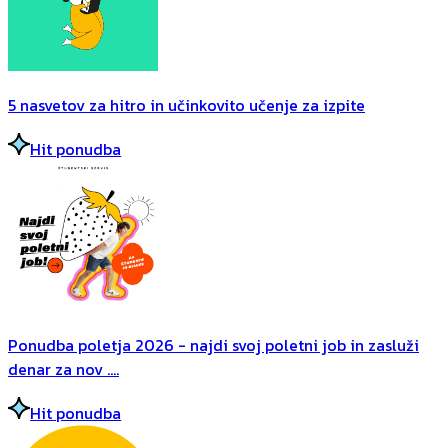
5 nasvetov za hitro in učinkovito učenje za izpite
Hit ponudba
Ponudba poletja 2026 - najdi svoj poletni job in zasluži
denar za nov ....
Hit ponudba