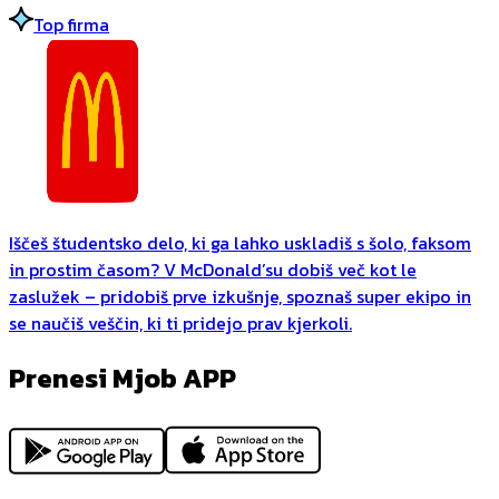
Top firma
Iščeš študentsko delo, ki ga lahko uskladiš s šolo, faksom
in prostim časom? V McDonald’su dobiš več kot le
zaslužek – pridobiš prve izkušnje, spoznaš super ekipo in
se naučiš veščin, ki ti pridejo prav kjerkoli.
Prenesi Mjob APP