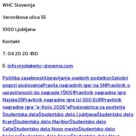
WHC Slovenija
Verovškova ulica 55
1000
Ljubljana
Kontakt
T
:
04 20 20 450
E
:
info.mjob@whc-slovenia.com
Politika zasebnosti
Upravljanje osebnih podatkov
Splošni
pogoji poslovanja
Pravila nagradnih iger na SM
Pravilnik o
upravičenosti do nagrade (ŠKIS)
Pravilnik nagradne igre
Majske25
Pravilnik nagradne igre Izi 500 EUR
Pravilnik
nagradne igre "e-Kolo 2026"
ePoslovalnica za podjetja
Študentska dela
Študentsko delo Ljubljana
Študentsko delo
Kranj
Študentsko delo Maribor
Študentsko delo
Celje
Študentsko delo Novo mesto
Študentsko delo
Kočevje
Študentsko delo Koper
Študentsko delo Nova