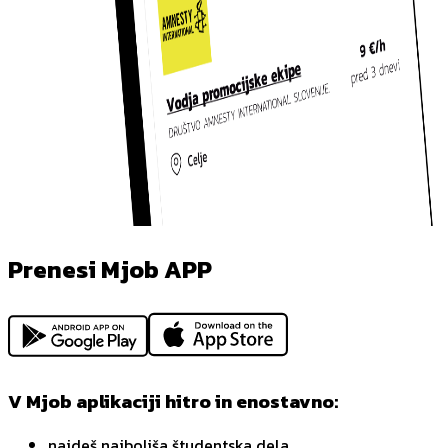
Prenesi Mjob APP
V Mjob aplikaciji hitro in enostavno:
najdeš najboljša študentska dela,