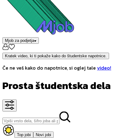
Mjob za podjetja
Kratek video, ki ti pokaže kako do študentske napotnice.
Če ne veš kako do napotnice, si oglej tale
video!
Prosta študentska dela
Top jobi
Novi jobi