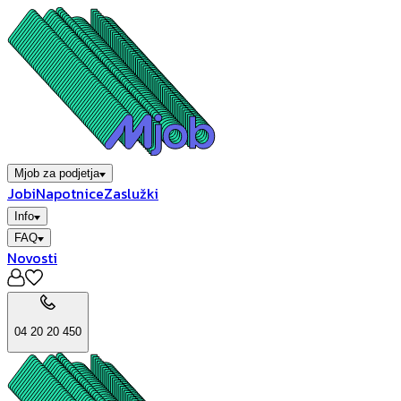
Mjob za podjetja
Jobi
Napotnice
Zaslužki
Info
FAQ
Novosti
04 20 20 450