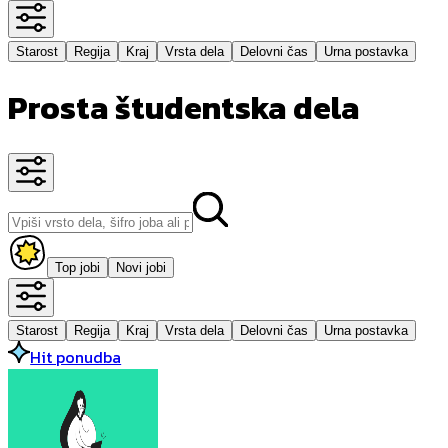
Starost
Regija
Kraj
Vrsta dela
Delovni čas
Urna postavka
Prosta študentska dela
Top jobi
Novi jobi
Starost
Regija
Kraj
Vrsta dela
Delovni čas
Urna postavka
Hit ponudba