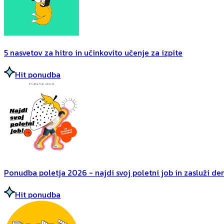
5 nasvetov za hitro in učinkovito učenje za izpite
Hit ponudba
Ponudba poletja 2026 - najdi svoj poletni job in zasluži dena
Hit ponudba