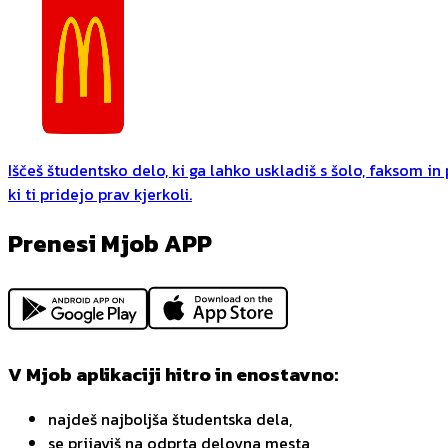
Iščeš študentsko delo, ki ga lahko uskladiš s šolo, faksom i
ki ti pridejo prav kjerkoli.
Prenesi Mjob APP
V Mjob aplikaciji hitro in enostavno:
najdeš najboljša študentska dela,
se prijaviš na odprta delovna mesta,