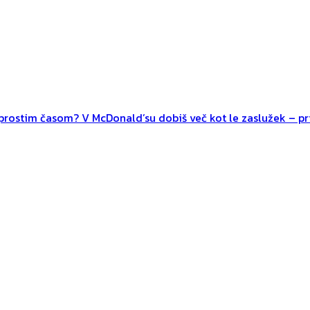
n prostim časom? V McDonald’su dobiš več kot le zaslužek – pri