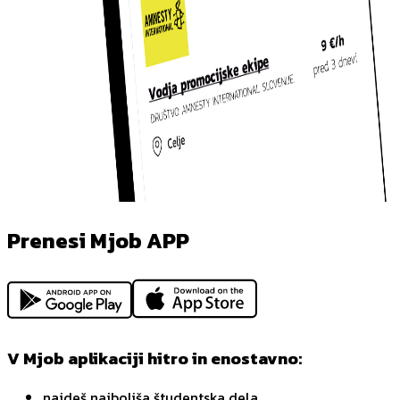
Prenesi Mjob APP
V Mjob aplikaciji hitro in enostavno:
najdeš najboljša študentska dela,