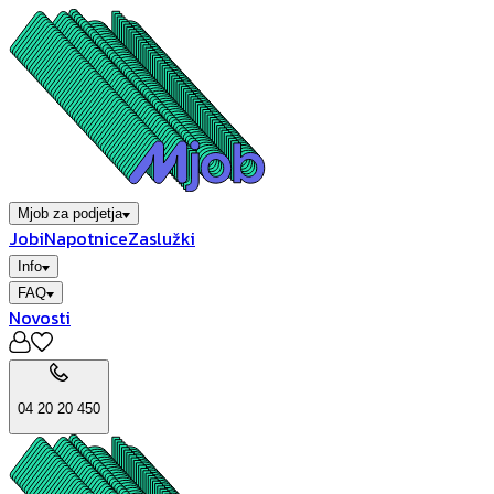
Mjob za podjetja
Jobi
Napotnice
Zaslužki
Info
FAQ
Novosti
04 20 20 450