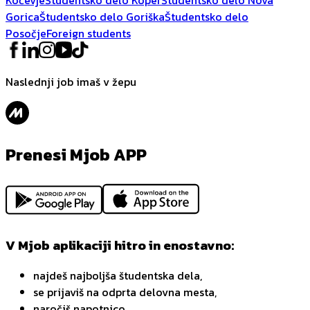
Gorica
Študentsko delo Goriška
Študentsko delo
Posočje
Foreign students
Naslednji job imaš v žepu
Prenesi Mjob APP
V Mjob aplikaciji hitro in enostavno:
najdeš najboljša študentska dela,
se prijaviš na odprta delovna mesta,
naročiš napotnico,