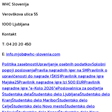
WHC Slovenija
Verovškova ulica 55
1000
Ljubljana
Kontakt
T
:
04 20 20 450
E
:
info.mjob@whc-slovenia.com
Politika zasebnosti
Upravljanje osebnih podatkov
Splošni
pogoji poslovanja
Pravila nagradnih iger na SM
Pravilnik o
upravičenosti do nagrade (ŠKIS)
Pravilnik nagradne igre
Majske25
Pravilnik nagradne igre Izi 500 EUR
Pravilnik
nagradne igre "e-Kolo 2026"
ePoslovalnica za podjetja
Študentska dela
Študentsko delo Ljubljana
Študentsko delo
Kranj
Študentsko delo Maribor
Študentsko delo
Celje
Študentsko delo Novo mesto
Študentsko delo
Kočevje
Študentsko delo Koper
Študentsko delo Nova