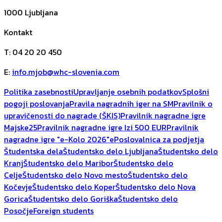
1000
Ljubljana
Kontakt
T
:
04 20 20 450
E
:
info.mjob@whc-slovenia.com
Politika zasebnosti
Upravljanje osebnih podatkov
Splošni
pogoji poslovanja
Pravila nagradnih iger na SM
Pravilnik o
upravičenosti do nagrade (ŠKIS)
Pravilnik nagradne igre
Majske25
Pravilnik nagradne igre Izi 500 EUR
Pravilnik
nagradne igre "e-Kolo 2026"
ePoslovalnica za podjetja
Študentska dela
Študentsko delo Ljubljana
Študentsko delo
Kranj
Študentsko delo Maribor
Študentsko delo
Celje
Študentsko delo Novo mesto
Študentsko delo
Kočevje
Študentsko delo Koper
Študentsko delo Nova
Gorica
Študentsko delo Goriška
Študentsko delo
Posočje
Foreign students