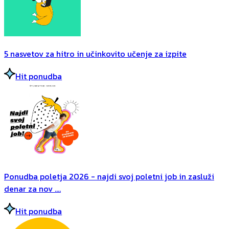
5 nasvetov za hitro in učinkovito učenje za izpite
Hit ponudba
Ponudba poletja 2026 - najdi svoj poletni job in zasluži
denar za nov ....
Hit ponudba