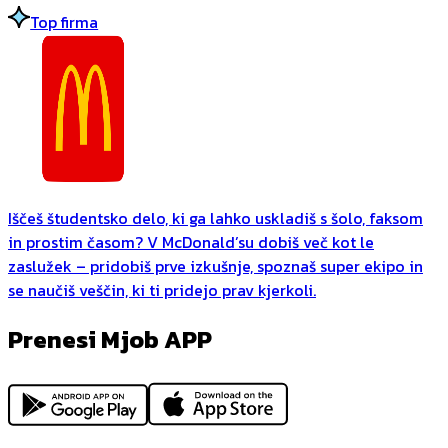
Top firma
Iščeš študentsko delo, ki ga lahko uskladiš s šolo, faksom
in prostim časom? V McDonald’su dobiš več kot le
zaslužek – pridobiš prve izkušnje, spoznaš super ekipo in
se naučiš veščin, ki ti pridejo prav kjerkoli.
Prenesi Mjob APP