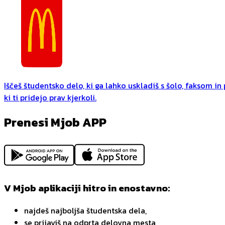
Iščeš študentsko delo, ki ga lahko uskladiš s šolo, faksom i
ki ti pridejo prav kjerkoli.
Prenesi Mjob APP
V Mjob aplikaciji hitro in enostavno:
najdeš najboljša študentska dela,
se prijaviš na odprta delovna mesta,