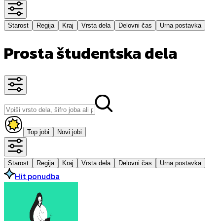
Starost
Regija
Kraj
Vrsta dela
Delovni čas
Urna postavka
Prosta študentska dela
Top jobi
Novi jobi
Starost
Regija
Kraj
Vrsta dela
Delovni čas
Urna postavka
Hit ponudba