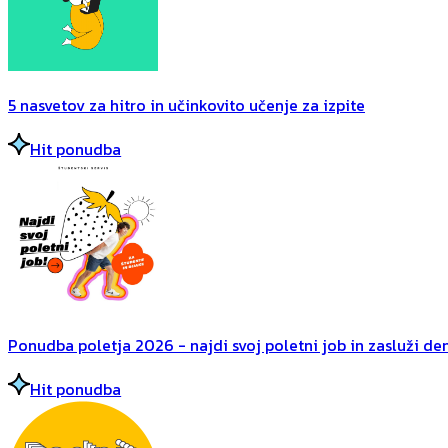
5 nasvetov za hitro in učinkovito učenje za izpite
Hit ponudba
Ponudba poletja 2026 - najdi svoj poletni job in zasluži dena
Hit ponudba