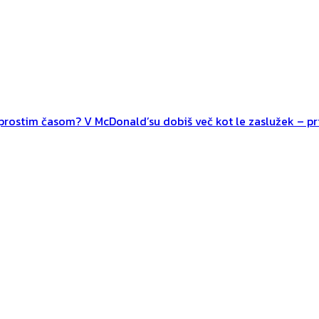
n prostim časom? V McDonald’su dobiš več kot le zaslužek – pri