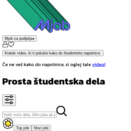
Mjob za podjetja
Kratek video, ki ti pokaže kako do študentske napotnice.
Če ne veš kako do napotnice, si oglej tale
video!
Prosta študentska dela
Top jobi
Novi jobi