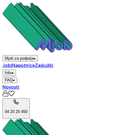
Mjob za podjetja
Jobi
Napotnice
Zaslužki
Info
FAQ
Novosti
04 20 20 450