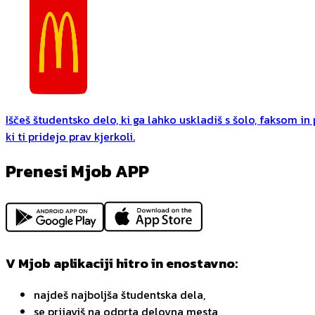
Iščeš študentsko delo, ki ga lahko uskladiš s šolo, faksom i
ki ti pridejo prav kjerkoli.
Prenesi Mjob APP
V Mjob aplikaciji hitro in enostavno:
najdeš najboljša študentska dela,
se prijaviš na odprta delovna mesta,