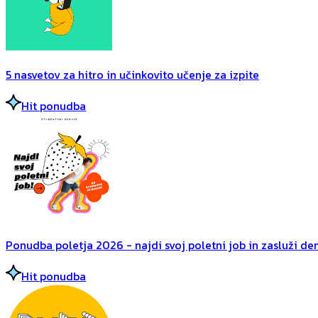
5 nasvetov za hitro in učinkovito učenje za izpite
Hit ponudba
Ponudba poletja 2026 - najdi svoj poletni job in zasluži dena
Hit ponudba