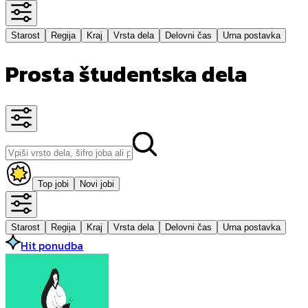
Starost
Regija
Kraj
Vrsta dela
Delovni čas
Urna postavka
Prosta študentska dela
Top jobi
Novi jobi
Starost
Regija
Kraj
Vrsta dela
Delovni čas
Urna postavka
Hit ponudba