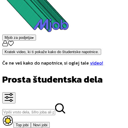
Mjob za podjetja
Kratek video, ki ti pokaže kako do študentske napotnice.
Če ne veš kako do napotnice, si oglej tale
video!
Prosta študentska dela
Top jobi
Novi jobi