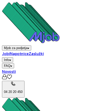
Mjob za podjetja
Jobi
Napotnice
Zaslužki
Info
FAQ
Novosti
04 20 20 450