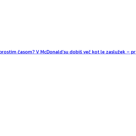
n prostim časom? V McDonald’su dobiš več kot le zaslužek – pri