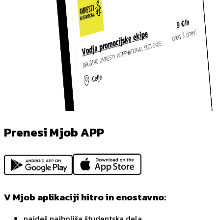
Prenesi Mjob APP
V Mjob aplikaciji hitro in enostavno:
najdeš najboljša študentska dela,