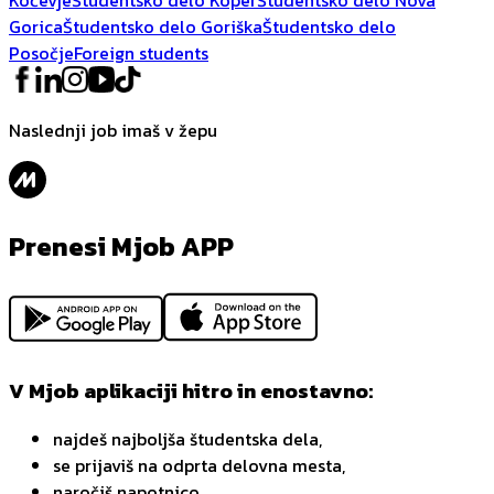
Gorica
Študentsko delo Goriška
Študentsko delo
Posočje
Foreign students
Naslednji job imaš v žepu
Prenesi Mjob APP
V Mjob aplikaciji hitro in enostavno:
najdeš najboljša študentska dela,
se prijaviš na odprta delovna mesta,
naročiš napotnico,