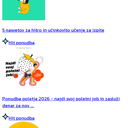
5 nasvetov za hitro in učinkovito učenje za izpite
Hit ponudba
Ponudba poletja 2026 - najdi svoj poletni job in zasluži
denar za nov ....
Hit ponudba