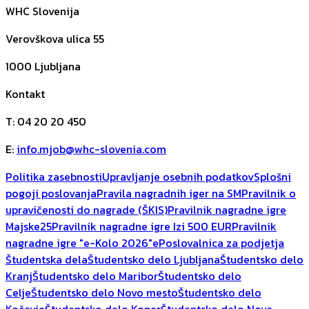
WHC Slovenija
Verovškova ulica 55
1000
Ljubljana
Kontakt
T
:
04 20 20 450
E
:
info.mjob@whc-slovenia.com
Politika zasebnosti
Upravljanje osebnih podatkov
Splošni
pogoji poslovanja
Pravila nagradnih iger na SM
Pravilnik o
upravičenosti do nagrade (ŠKIS)
Pravilnik nagradne igre
Majske25
Pravilnik nagradne igre Izi 500 EUR
Pravilnik
nagradne igre "e-Kolo 2026"
ePoslovalnica za podjetja
Študentska dela
Študentsko delo Ljubljana
Študentsko delo
Kranj
Študentsko delo Maribor
Študentsko delo
Celje
Študentsko delo Novo mesto
Študentsko delo
Kočevje
Študentsko delo Koper
Študentsko delo Nova