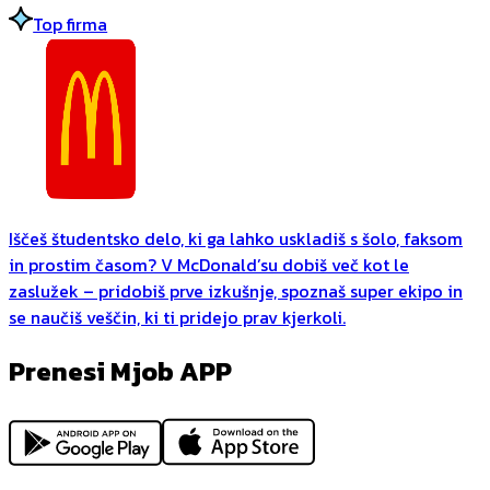
Top firma
Iščeš študentsko delo, ki ga lahko uskladiš s šolo, faksom
in prostim časom? V McDonald’su dobiš več kot le
zaslužek – pridobiš prve izkušnje, spoznaš super ekipo in
se naučiš veščin, ki ti pridejo prav kjerkoli.
Prenesi Mjob APP