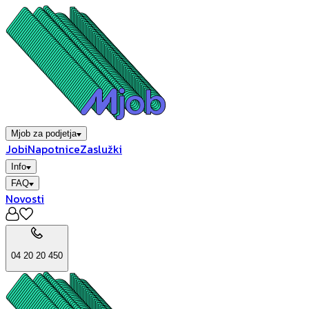
Mjob za podjetja
Jobi
Napotnice
Zaslužki
Info
FAQ
Novosti
04 20 20 450