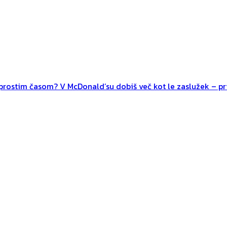
n prostim časom? V McDonald’su dobiš več kot le zaslužek – pri