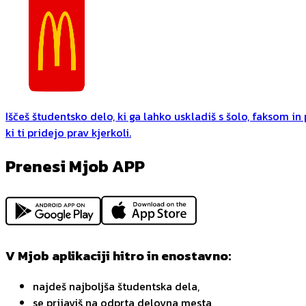
Iščeš študentsko delo, ki ga lahko uskladiš s šolo, faksom i
ki ti pridejo prav kjerkoli.
Prenesi Mjob APP
V Mjob aplikaciji hitro in enostavno:
najdeš najboljša študentska dela,
se prijaviš na odprta delovna mesta,