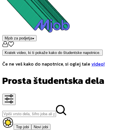
Mjob za podjetja
Kratek video, ki ti pokaže kako do študentske napotnice.
Če ne veš kako do napotnice, si oglej tale
video!
Prosta študentska dela
Top jobi
Novi jobi