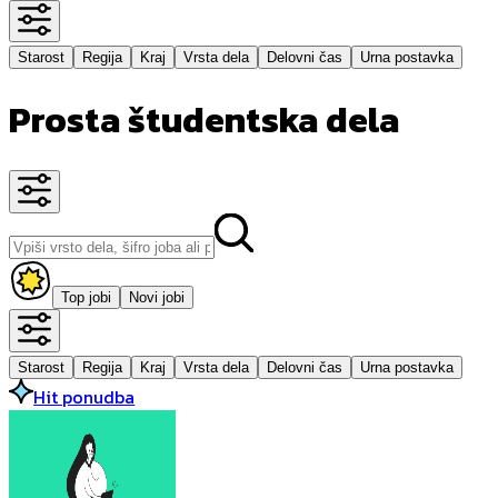
Starost
Regija
Kraj
Vrsta dela
Delovni čas
Urna postavka
Prosta študentska dela
Top jobi
Novi jobi
Starost
Regija
Kraj
Vrsta dela
Delovni čas
Urna postavka
Hit ponudba