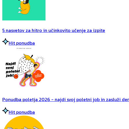
5 nasvetov za hitro in učinkovito učenje za izpite
Hit ponudba
Ponudba poletja 2026 - najdi svoj poletni job in zasluži dena
Hit ponudba