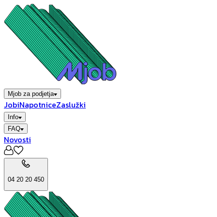
Mjob za podjetja
Jobi
Napotnice
Zaslužki
Info
FAQ
Novosti
04 20 20 450