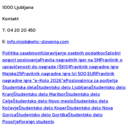
1000
Ljubljana
Kontakt
T
:
04 20 20 450
E
:
info.mjob@whc-slovenia.com
Politika zasebnosti
Upravljanje osebnih podatkov
Splošni
pogoji poslovanja
Pravila nagradnih iger na SM
Pravilnik o
upravičenosti do nagrade (ŠKIS)
Pravilnik nagradne igre
Majske25
Pravilnik nagradne igre Izi 500 EUR
Pravilnik
nagradne igre "e-Kolo 2026"
ePoslovalnica za podjetja
Študentska dela
Študentsko delo Ljubljana
Študentsko delo
Kranj
Študentsko delo Maribor
Študentsko delo
Celje
Študentsko delo Novo mesto
Študentsko delo
Kočevje
Študentsko delo Koper
Študentsko delo Nova
Gorica
Študentsko delo Goriška
Študentsko delo
Posočje
Foreign students