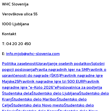
WHC Slovenija
Verovškova ulica 55
1000
Ljubljana
Kontakt
T
:
04 20 20 450
E
:
info.mjob@whc-slovenia.com
Politika zasebnosti
Upravljanje osebnih podatkov
Splošni
pogoji poslovanja
Pravila nagradnih iger na SM
Pravilnik o
upravičenosti do nagrade (ŠKIS)
Pravilnik nagradne igre
Majske25
Pravilnik nagradne igre Izi 500 EUR
Pravilnik
nagradne igre "e-Kolo 2026"
ePoslovalnica za podjetja
Študentska dela
Študentsko delo Ljubljana
Študentsko delo
Kranj
Študentsko delo Maribor
Študentsko delo
Celje
Študentsko delo Novo mesto
Študentsko delo
Kočevje
Študentsko delo Koper
Študentsko delo Nova