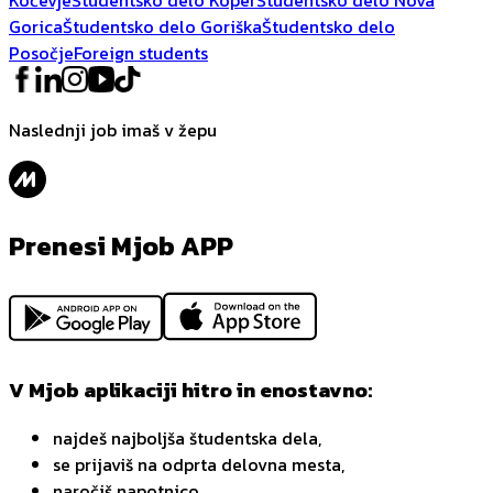
Gorica
Študentsko delo Goriška
Študentsko delo
Posočje
Foreign students
Naslednji job imaš v žepu
Prenesi Mjob APP
V Mjob aplikaciji hitro in enostavno:
najdeš najboljša študentska dela,
se prijaviš na odprta delovna mesta,
naročiš napotnico,