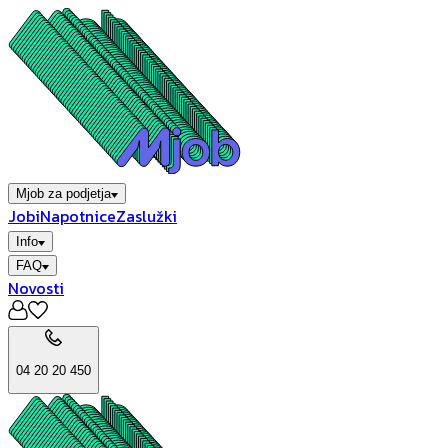
Mjob za podjetja
Jobi
Napotnice
Zaslužki
Info
FAQ
Novosti
04 20 20 450