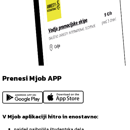
Prenesi Mjob APP
V Mjob aplikaciji hitro in enostavno:
najdeš najboljša študentska dela,