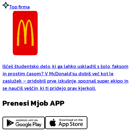
Top firma
Iščeš študentsko delo, ki ga lahko uskladiš s šolo, faksom
in prostim časom? V McDonald’su dobiš več kot le
zaslužek – pridobiš prve izkušnje, spoznaš super ekipo in
se naučiš veščin, ki ti pridejo prav kjerkoli.
Prenesi Mjob APP