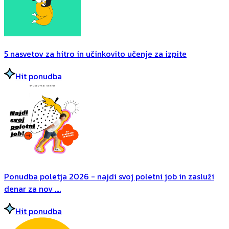
5 nasvetov za hitro in učinkovito učenje za izpite
Hit ponudba
Ponudba poletja 2026 - najdi svoj poletni job in zasluži
denar za nov ....
Hit ponudba