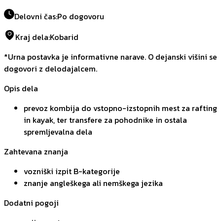
Delovni čas
:
Po dogovoru
Kraj dela
:
Kobarid
*Urna postavka je informativne narave. O dejanski višini se
dogovori z delodajalcem.
Opis dela
prevoz kombija do vstopno-izstopnih mest za rafting
in kayak, ter transfere za pohodnike in ostala
spremljevalna dela
Zahtevana znanja
vozniški izpit B-kategorije
znanje angleškega ali nemškega jezika
Dodatni pogoji