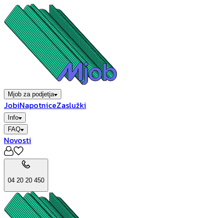
Mjob za podjetja
Jobi
Napotnice
Zaslužki
Info
FAQ
Novosti
04 20 20 450