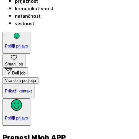
prijaznost
komunikativnost
natančnost
vestnost
Pošlji prijavo
Shrani job
Deli job
Vsa dela podjetja
Prikaži kontakt
Pošlji prijavo
Prenesi Mjob APP