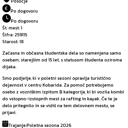
Posočje
€
Po dogovoru
Po dogovoru
Št. mest
:
1
Šifra
:
259115
Starost
:
18
Začasna in občasna študentska dela so namenjena samo
osebam, starejšim od 15 let, s statusom študenta oziroma
dijaka.
Smo podjetje, ki v poletni sezoni opravlja turistično
dejavnost v centru Kobarida. Za pomoč potrebujemo
osebo z vozniškim izpitom B kategorije, ki bi vozila kombi
do vstopno-izstopnih mest za rafting in kayak. Če te je
delo pritegnilo in se vidiš na tem delovnem mestu, se
prijavi.
Trajanje
:
Poletna sezona 2026