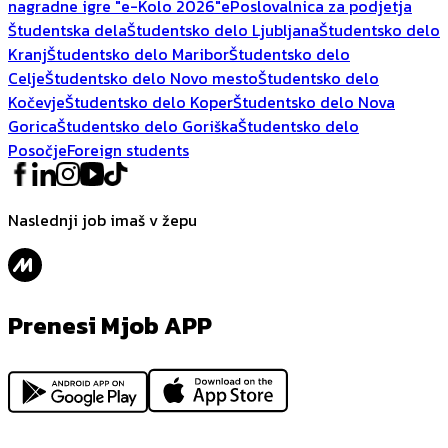
nagradne igre "e-Kolo 2026"
ePoslovalnica za podjetja
Študentska dela
Študentsko delo Ljubljana
Študentsko delo
Kranj
Študentsko delo Maribor
Študentsko delo
Celje
Študentsko delo Novo mesto
Študentsko delo
Kočevje
Študentsko delo Koper
Študentsko delo Nova
Gorica
Študentsko delo Goriška
Študentsko delo
Posočje
Foreign students
Naslednji job imaš v žepu
Prenesi Mjob APP