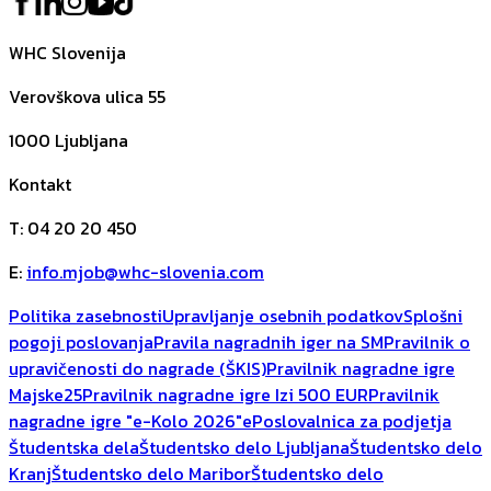
WHC Slovenija
Verovškova ulica 55
1000
Ljubljana
Kontakt
T
:
04 20 20 450
E
:
info.mjob@whc-slovenia.com
Politika zasebnosti
Upravljanje osebnih podatkov
Splošni
pogoji poslovanja
Pravila nagradnih iger na SM
Pravilnik o
upravičenosti do nagrade (ŠKIS)
Pravilnik nagradne igre
Majske25
Pravilnik nagradne igre Izi 500 EUR
Pravilnik
nagradne igre "e-Kolo 2026"
ePoslovalnica za podjetja
Študentska dela
Študentsko delo Ljubljana
Študentsko delo
Kranj
Študentsko delo Maribor
Študentsko delo