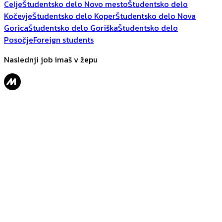
Celje
Študentsko delo Novo mesto
Študentsko delo
Kočevje
Študentsko delo Koper
Študentsko delo Nova
Gorica
Študentsko delo Goriška
Študentsko delo
Posočje
Foreign students
Naslednji job imaš v žepu