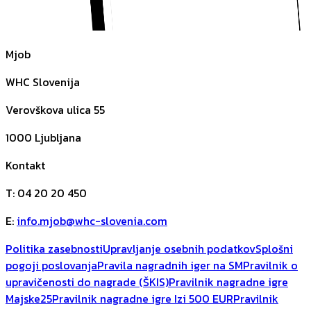
Mjob
WHC Slovenija
Verovškova ulica 55
1000
Ljubljana
Kontakt
T
:
04 20 20 450
E
:
info.mjob@whc-slovenia.com
Politika zasebnosti
Upravljanje osebnih podatkov
Splošni
pogoji poslovanja
Pravila nagradnih iger na SM
Pravilnik o
upravičenosti do nagrade (ŠKIS)
Pravilnik nagradne igre
Majske25
Pravilnik nagradne igre Izi 500 EUR
Pravilnik