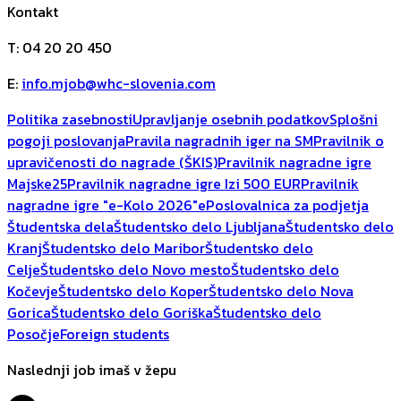
Kontakt
T
:
04 20 20 450
E
:
info.mjob@whc-slovenia.com
Politika zasebnosti
Upravljanje osebnih podatkov
Splošni
pogoji poslovanja
Pravila nagradnih iger na SM
Pravilnik o
upravičenosti do nagrade (ŠKIS)
Pravilnik nagradne igre
Majske25
Pravilnik nagradne igre Izi 500 EUR
Pravilnik
nagradne igre "e-Kolo 2026"
ePoslovalnica za podjetja
Študentska dela
Študentsko delo Ljubljana
Študentsko delo
Kranj
Študentsko delo Maribor
Študentsko delo
Celje
Študentsko delo Novo mesto
Študentsko delo
Kočevje
Študentsko delo Koper
Študentsko delo Nova
Gorica
Študentsko delo Goriška
Študentsko delo
Posočje
Foreign students
Naslednji job imaš v žepu