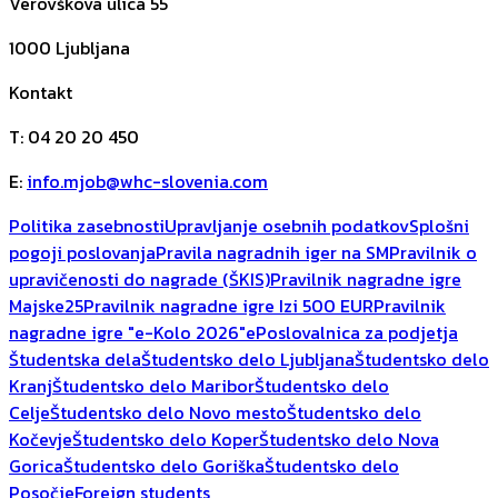
Verovškova ulica 55
1000
Ljubljana
Kontakt
T
:
04 20 20 450
E
:
info.mjob@whc-slovenia.com
Politika zasebnosti
Upravljanje osebnih podatkov
Splošni
pogoji poslovanja
Pravila nagradnih iger na SM
Pravilnik o
upravičenosti do nagrade (ŠKIS)
Pravilnik nagradne igre
Majske25
Pravilnik nagradne igre Izi 500 EUR
Pravilnik
nagradne igre "e-Kolo 2026"
ePoslovalnica za podjetja
Študentska dela
Študentsko delo Ljubljana
Študentsko delo
Kranj
Študentsko delo Maribor
Študentsko delo
Celje
Študentsko delo Novo mesto
Študentsko delo
Kočevje
Študentsko delo Koper
Študentsko delo Nova
Gorica
Študentsko delo Goriška
Študentsko delo
Posočje
Foreign students