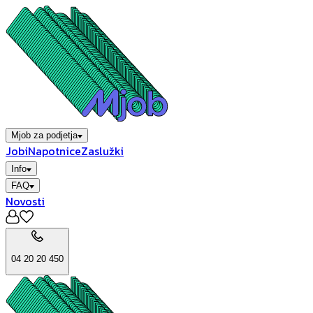
Mjob za podjetja
Jobi
Napotnice
Zaslužki
Info
FAQ
Novosti
04 20 20 450