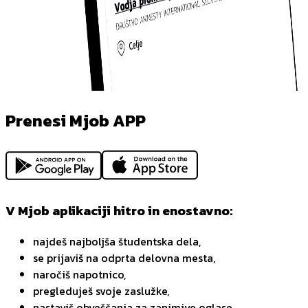
Prenesi Mjob APP
V Mjob aplikaciji hitro in enostavno:
najdeš najboljša študentska dela,
se prijaviš na odprta delovna mesta,
naročiš napotnico,
pregleduješ svoje zaslužke,
nastaviš obveščanja za zanimive oglase,