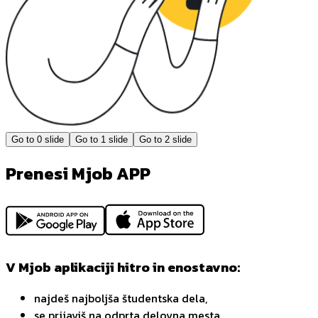
Go to
0
slide
Go to
1
slide
Go to
2
slide
Prenesi Mjob APP
V Mjob aplikaciji hitro in enostavno:
najdeš najboljša študentska dela,
se prijaviš na odprta delovna mesta,