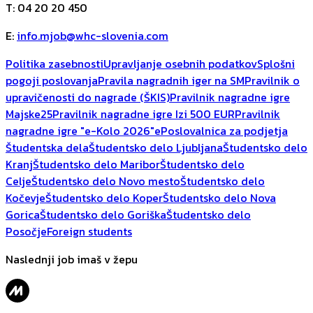
T
:
04 20 20 450
E
:
info.mjob@whc-slovenia.com
Politika zasebnosti
Upravljanje osebnih podatkov
Splošni
pogoji poslovanja
Pravila nagradnih iger na SM
Pravilnik o
upravičenosti do nagrade (ŠKIS)
Pravilnik nagradne igre
Majske25
Pravilnik nagradne igre Izi 500 EUR
Pravilnik
nagradne igre "e-Kolo 2026"
ePoslovalnica za podjetja
Študentska dela
Študentsko delo Ljubljana
Študentsko delo
Kranj
Študentsko delo Maribor
Študentsko delo
Celje
Študentsko delo Novo mesto
Študentsko delo
Kočevje
Študentsko delo Koper
Študentsko delo Nova
Gorica
Študentsko delo Goriška
Študentsko delo
Posočje
Foreign students
Naslednji job imaš v žepu