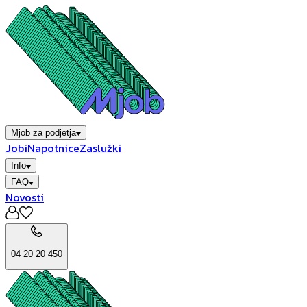
Mjob za podjetja
Jobi
Napotnice
Zaslužki
Info
FAQ
Novosti
04 20 20 450