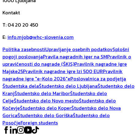
1000
Ljubljana
Kontakt
T
:
04 20 20 450
E
:
info.mjob@whc-slovenia.com
Politika zasebnosti
Upravljanje osebnih podatkov
Splošni
pogoji poslovanja
Pravila nagradnih iger na SM
Pravilnik o
upravičenosti do nagrade (ŠKIS)
Pravilnik nagradne igre
Majske25
Pravilnik nagradne igre Izi 500 EUR
Pravilnik
nagradne igre "e-Kolo 2026"
ePoslovalnica za podjetja
Študentska dela
Študentsko delo Ljubljana
Študentsko delo
Kranj
Študentsko delo Maribor
Študentsko delo
Celje
Študentsko delo Novo mesto
Študentsko delo
Kočevje
Študentsko delo Koper
Študentsko delo Nova
Gorica
Študentsko delo Goriška
Študentsko delo
Posočje
Foreign students