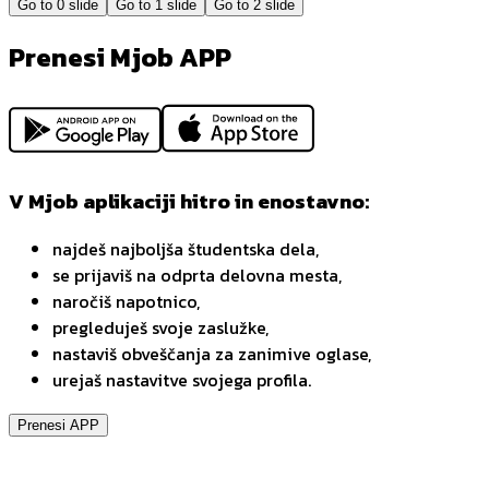
Go to
0
slide
Go to
1
slide
Go to
2
slide
Prenesi Mjob APP
V Mjob aplikaciji hitro in enostavno:
najdeš najboljša študentska dela,
se prijaviš na odprta delovna mesta,
naročiš napotnico,
pregleduješ svoje zaslužke,
nastaviš obveščanja za zanimive oglase,
urejaš nastavitve svojega profila.
Prenesi APP