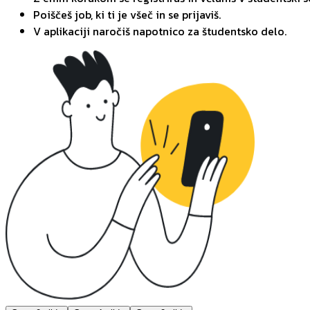
Poiščeš job, ki ti je všeč in se prijaviš.
V aplikaciji naročiš napotnico za študentsko delo.