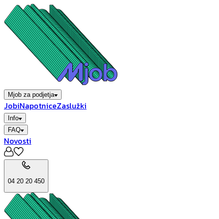
Mjob za podjetja
Jobi
Napotnice
Zaslužki
Info
FAQ
Novosti
04 20 20 450