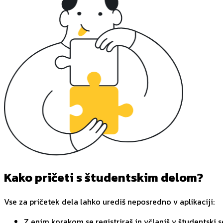
Kako pričeti s študentskim delom?
Vse za pričetek dela lahko urediš neposredno v aplikaciji:
Z enim korakom se registriraš in včlaniš v študentski s