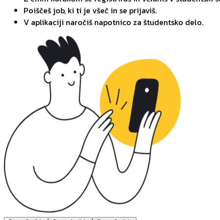
Poiščeš job, ki ti je všeč in se prijaviš.
V aplikaciji naročiš napotnico za študentsko delo.