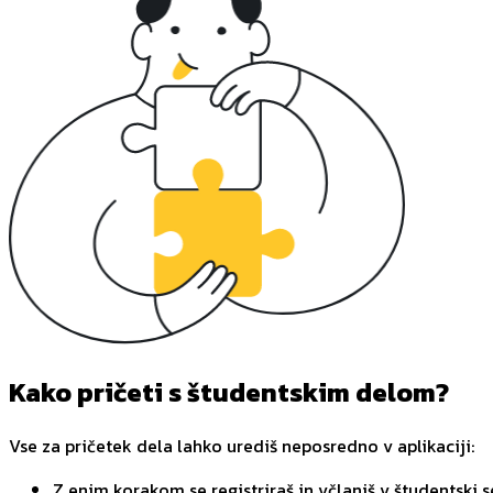
Kako pričeti s študentskim delom?
Vse za pričetek dela lahko urediš neposredno v aplikaciji:
Z enim korakom se registriraš in včlaniš v študentski s