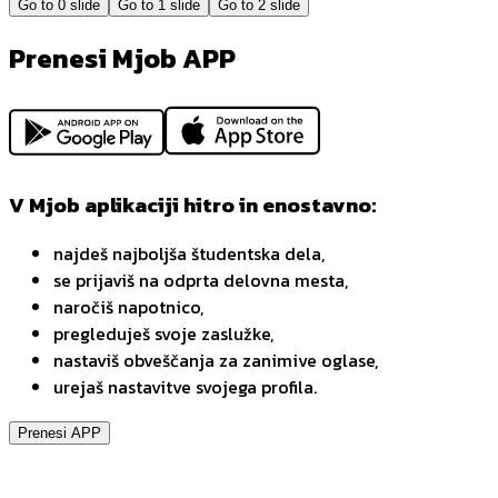
Go to
0
slide
Go to
1
slide
Go to
2
slide
Prenesi Mjob APP
V Mjob aplikaciji hitro in enostavno:
najdeš najboljša študentska dela,
se prijaviš na odprta delovna mesta,
naročiš napotnico,
pregleduješ svoje zaslužke,
nastaviš obveščanja za zanimive oglase,
urejaš nastavitve svojega profila.
Prenesi APP