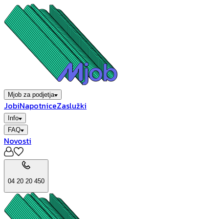
Mjob za podjetja
Jobi
Napotnice
Zaslužki
Info
FAQ
Novosti
04 20 20 450