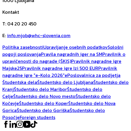
1000
Ljubljana
Kontakt
T
:
04 20 20 450
E
:
info.mjob@whc-slovenia.com
Politika zasebnosti
Upravljanje osebnih podatkov
Splošni
pogoji poslovanja
Pravila nagradnih iger na SM
Pravilnik o
upravičenosti do nagrade (ŠKIS)
Pravilnik nagradne igre
Majske25
Pravilnik nagradne igre Izi 500 EUR
Pravilnik
nagradne igre "e-Kolo 2026"
ePoslovalnica za podjetja
Študentska dela
Študentsko delo Ljubljana
Študentsko delo
Kranj
Študentsko delo Maribor
Študentsko delo
Celje
Študentsko delo Novo mesto
Študentsko delo
Kočevje
Študentsko delo Koper
Študentsko delo Nova
Gorica
Študentsko delo Goriška
Študentsko delo
Posočje
Foreign students