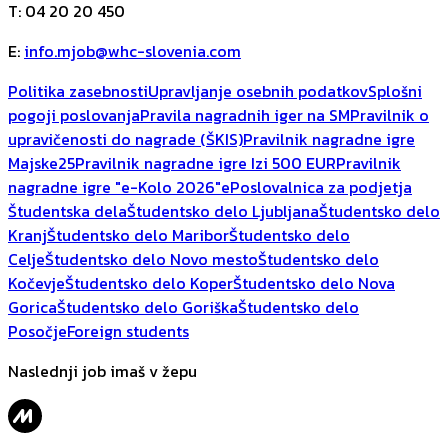
T
:
04 20 20 450
E
:
info.mjob@whc-slovenia.com
Politika zasebnosti
Upravljanje osebnih podatkov
Splošni
pogoji poslovanja
Pravila nagradnih iger na SM
Pravilnik o
upravičenosti do nagrade (ŠKIS)
Pravilnik nagradne igre
Majske25
Pravilnik nagradne igre Izi 500 EUR
Pravilnik
nagradne igre "e-Kolo 2026"
ePoslovalnica za podjetja
Študentska dela
Študentsko delo Ljubljana
Študentsko delo
Kranj
Študentsko delo Maribor
Študentsko delo
Celje
Študentsko delo Novo mesto
Študentsko delo
Kočevje
Študentsko delo Koper
Študentsko delo Nova
Gorica
Študentsko delo Goriška
Študentsko delo
Posočje
Foreign students
Naslednji job imaš v žepu