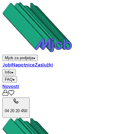
Mjob za podjetja
Jobi
Napotnice
Zaslužki
Info
FAQ
Novosti
04 20 20 450