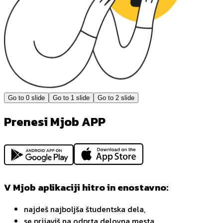
Go to
0
slide
Go to
1
slide
Go to
2
slide
Prenesi Mjob APP
V Mjob aplikaciji hitro in enostavno:
najdeš najboljša študentska dela,
se prijaviš na odprta delovna mesta,