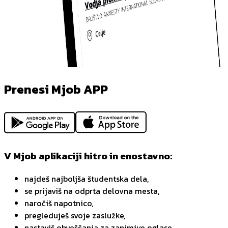
Prenesi Mjob APP
V Mjob aplikaciji hitro in enostavno:
najdeš najboljša študentska dela,
se prijaviš na odprta delovna mesta,
naročiš napotnico,
pregleduješ svoje zaslužke,
nastaviš obveščanja za zanimive oglase,