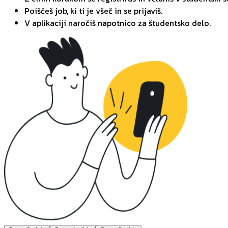
Poiščeš job, ki ti je všeč in se prijaviš.
V aplikaciji naročiš napotnico za študentsko delo.