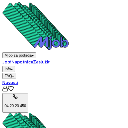
Mjob za podjetja
Jobi
Napotnice
Zaslužki
Info
FAQ
Novosti
04 20 20 450