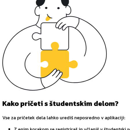
Kako pričeti s študentskim delom?
Vse za pričetek dela lahko urediš neposredno v aplikaciji:
Z enim korakom se registriraš in včlaniš v študentski s