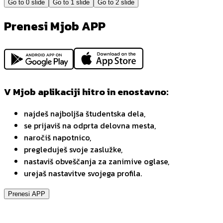
Go to
0
slide
Go to
1
slide
Go to
2
slide
Prenesi Mjob APP
V Mjob aplikaciji hitro in enostavno:
najdeš najboljša študentska dela,
se prijaviš na odprta delovna mesta,
naročiš napotnico,
pregleduješ svoje zaslužke,
nastaviš obveščanja za zanimive oglase,
urejaš nastavitve svojega profila.
Prenesi APP