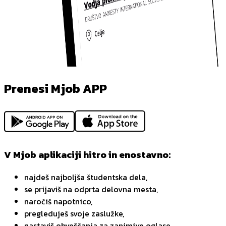
Prenesi Mjob APP
V Mjob aplikaciji hitro in enostavno:
najdeš najboljša študentska dela,
se prijaviš na odprta delovna mesta,
naročiš napotnico,
pregleduješ svoje zaslužke,
nastaviš obveščanja za zanimive oglase,