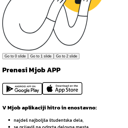
Go to
0
slide
Go to
1
slide
Go to
2
slide
Prenesi Mjob APP
V Mjob aplikaciji hitro in enostavno:
najdeš najboljša študentska dela,
se prijaviš na odprta delovna mesta,