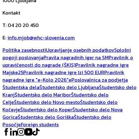
1000
Ljubljana
Kontakt
T
:
04 20 20 450
E
:
info.mjob@whc-slovenia.com
Politika zasebnosti
Upravljanje osebnih podatkov
Splošni
pogoji poslovanja
Pravila nagradnih iger na SM
Pravilnik o
upravičenosti do nagrade (ŠKIS)
Pravilnik nagradne igre
Majske25
Pravilnik nagradne igre Izi 500 EUR
Pravilnik
nagradne igre "e-Kolo 2026"
ePoslovalnica za podjetja
Študentska dela
Študentsko delo Ljubljana
Študentsko delo
Kranj
Študentsko delo Maribor
Študentsko delo
Celje
Študentsko delo Novo mesto
Študentsko delo
Kočevje
Študentsko delo Koper
Študentsko delo Nova
Gorica
Študentsko delo Goriška
Študentsko delo
Posočje
Foreign students