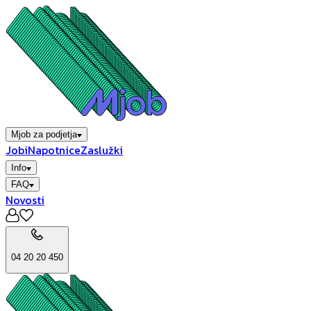
Mjob za podjetja
Jobi
Napotnice
Zaslužki
Info
FAQ
Novosti
04 20 20 450