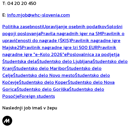
T
:
04 20 20 450
E
:
info.mjob@whc-slovenia.com
Politika zasebnosti
Upravljanje osebnih podatkov
Splošni
pogoji poslovanja
Pravila nagradnih iger na SM
Pravilnik o
upravičenosti do nagrade (ŠKIS)
Pravilnik nagradne igre
Majske25
Pravilnik nagradne igre Izi 500 EUR
Pravilnik
nagradne igre "e-Kolo 2026"
ePoslovalnica za podjetja
Študentska dela
Študentsko delo Ljubljana
Študentsko delo
Kranj
Študentsko delo Maribor
Študentsko delo
Celje
Študentsko delo Novo mesto
Študentsko delo
Kočevje
Študentsko delo Koper
Študentsko delo Nova
Gorica
Študentsko delo Goriška
Študentsko delo
Posočje
Foreign students
Naslednji job imaš v žepu