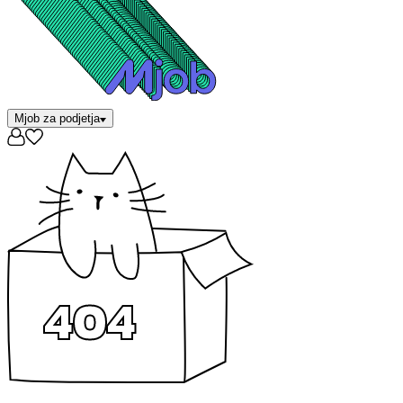
Mjob za podjetja
404