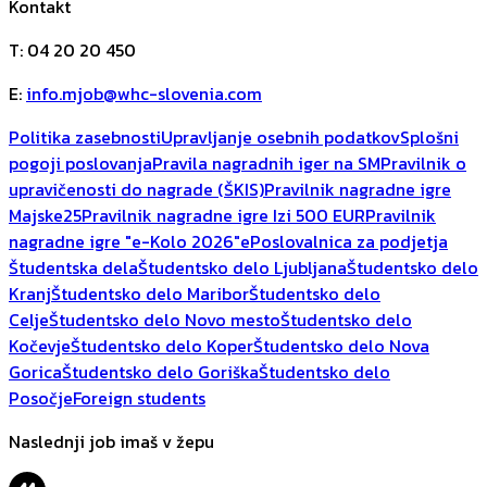
Kontakt
T
:
04 20 20 450
E
:
info.mjob@whc-slovenia.com
Politika zasebnosti
Upravljanje osebnih podatkov
Splošni
pogoji poslovanja
Pravila nagradnih iger na SM
Pravilnik o
upravičenosti do nagrade (ŠKIS)
Pravilnik nagradne igre
Majske25
Pravilnik nagradne igre Izi 500 EUR
Pravilnik
nagradne igre "e-Kolo 2026"
ePoslovalnica za podjetja
Študentska dela
Študentsko delo Ljubljana
Študentsko delo
Kranj
Študentsko delo Maribor
Študentsko delo
Celje
Študentsko delo Novo mesto
Študentsko delo
Kočevje
Študentsko delo Koper
Študentsko delo Nova
Gorica
Študentsko delo Goriška
Študentsko delo
Posočje
Foreign students
Naslednji job imaš v žepu