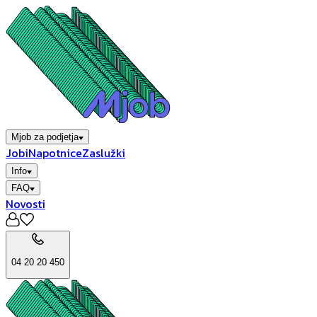
Mjob za podjetja
Jobi
Napotnice
Zaslužki
Info
FAQ
Novosti
04 20 20 450