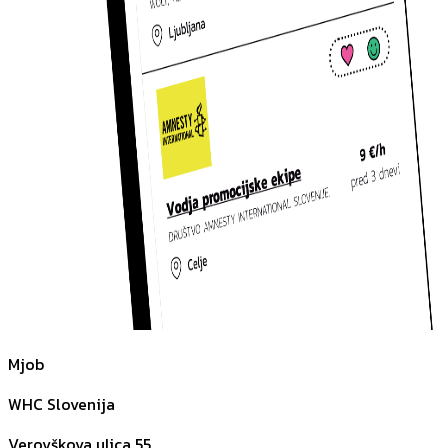
Mjob
WHC Slovenija
Verovškova ulica 55