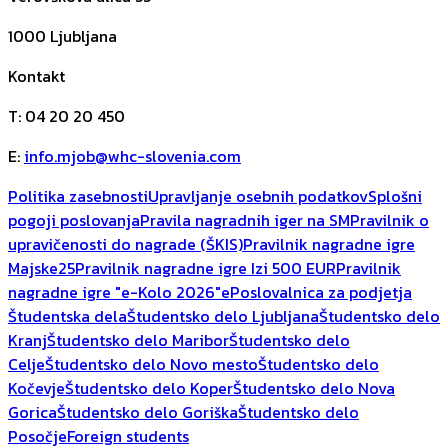
1000
Ljubljana
Kontakt
T
:
04 20 20 450
E
:
info.mjob@whc-slovenia.com
Politika zasebnosti
Upravljanje osebnih podatkov
Splošni
pogoji poslovanja
Pravila nagradnih iger na SM
Pravilnik o
upravičenosti do nagrade (ŠKIS)
Pravilnik nagradne igre
Majske25
Pravilnik nagradne igre Izi 500 EUR
Pravilnik
nagradne igre "e-Kolo 2026"
ePoslovalnica za podjetja
Študentska dela
Študentsko delo Ljubljana
Študentsko delo
Kranj
Študentsko delo Maribor
Študentsko delo
Celje
Študentsko delo Novo mesto
Študentsko delo
Kočevje
Študentsko delo Koper
Študentsko delo Nova
Gorica
Študentsko delo Goriška
Študentsko delo
Posočje
Foreign students